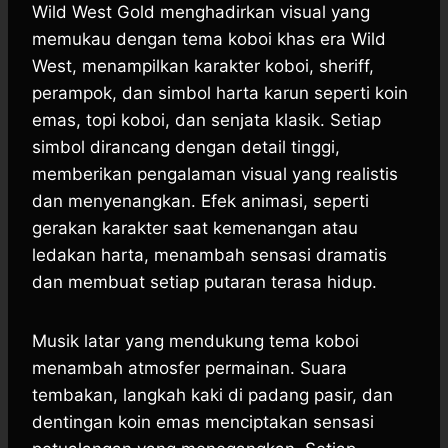
Wild West Gold menghadirkan visual yang
memukau dengan tema koboi khas era Wild
West, menampilkan karakter koboi, sheriff,
perampok, dan simbol harta karun seperti koin
emas, topi koboi, dan senjata klasik. Setiap
simbol dirancang dengan detail tinggi,
memberikan pengalaman visual yang realistis
dan menyenangkan. Efek animasi, seperti
gerakan karakter saat kemenangan atau
ledakan harta, menambah sensasi dramatis
dan membuat setiap putaran terasa hidup.
Musik latar yang mendukung tema koboi
menambah atmosfer permainan. Suara
tembakan, langkah kaki di padang pasir, dan
dentingan koin emas menciptakan sensasi