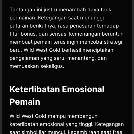
Tantangan ini justru menambah daya tarik
permainan. Ketegangan saat menunggu
putaran berikutnya, rasa penasaran terhadap
fitur bonus, dan sensasi kemenangan beruntun
membuat pemain terus ingin mencoba strategi
baru. Wild West Gold berhasil menciptakan
pengalaman yang seru, menantang, dan
memuaskan sekaligus.
Keterlibatan Emosional
Pemain
Wild West Gold mampu membangun
keterlibatan emosional yang tinggi. Ketegangan
saat simbol liar muncul, kegembiraan saat free