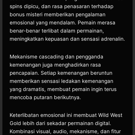
spins dipicu, dan rasa penasaran terhadap
bonus misteri memberikan pengalaman
emosional yang mendalam. Pemain merasa
benar-benar terlibat dalam permainan,
meningkatkan kepuasan dan sensasi adrenalin.
Mekanisme cascading dan pengganda
kemenangan juga menghadirkan rasa
pencapaian. Setiap kemenangan beruntun
memberikan sensasi ledakan kemenangan
yang dramatis, membuat pemain ingin terus
mencoba putaran berikutnya.
Keterlibatan emosional ini membuat Wild West
Gold lebih dari sekadar permainan digital.
Kombinasi visual, audio, mekanisme, dan fitur