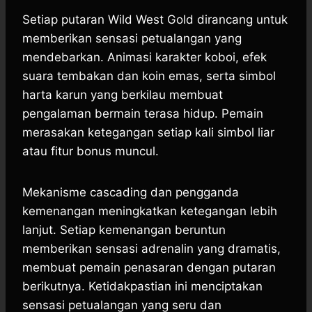
Setiap putaran Wild West Gold dirancang untuk
memberikan sensasi petualangan yang
mendebarkan. Animasi karakter koboi, efek
suara tembakan dan koin emas, serta simbol
harta karun yang berkilau membuat
pengalaman bermain terasa hidup. Pemain
merasakan ketegangan setiap kali simbol liar
atau fitur bonus muncul.
Mekanisme cascading dan pengganda
kemenangan meningkatkan ketegangan lebih
lanjut. Setiap kemenangan beruntun
memberikan sensasi adrenalin yang dramatis,
membuat pemain penasaran dengan putaran
berikutnya. Ketidakpastian ini menciptakan
sensasi petualangan yang seru dan