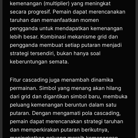
kemenangan (multiplier) yang meningkat
secara progresif. Pemain dapat merencanakan
taruhan dan memanfaatkan momen
pengganda untuk mendapatkan kemenangan
lebih besar. Kombinasi mekanisme grid dan
pengganda membuat setiap putaran menjadi
strategi tersendiri, bukan hanya soal
keberuntungan semata.
Fitur cascading juga menambah dinamika
permainan. Simbol yang menang akan hilang
dari grid dan digantikan simbol baru, membuka
peluang kemenangan beruntun dalam satu
putaran. Dengan mengamati pola cascading,
pemain dapat merencanakan strategi taruhan
dan memperkirakan putaran berikutnya,
meningkatkan peluang meraih kemenangan