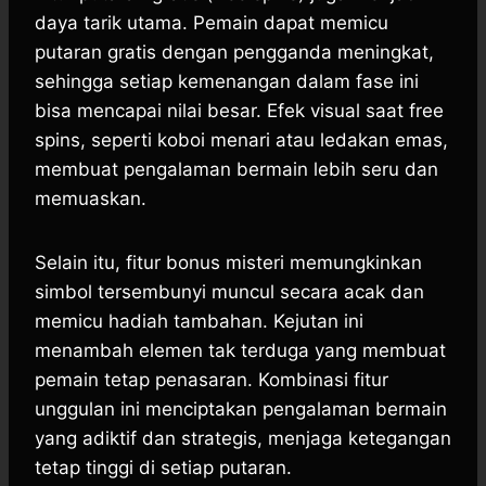
daya tarik utama. Pemain dapat memicu
putaran gratis dengan pengganda meningkat,
sehingga setiap kemenangan dalam fase ini
bisa mencapai nilai besar. Efek visual saat free
spins, seperti koboi menari atau ledakan emas,
membuat pengalaman bermain lebih seru dan
memuaskan.
Selain itu, fitur bonus misteri memungkinkan
simbol tersembunyi muncul secara acak dan
memicu hadiah tambahan. Kejutan ini
menambah elemen tak terduga yang membuat
pemain tetap penasaran. Kombinasi fitur
unggulan ini menciptakan pengalaman bermain
yang adiktif dan strategis, menjaga ketegangan
tetap tinggi di setiap putaran.