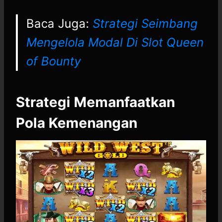
Baca Juga:
Strategi Seimbang
Mengelola Modal Di Slot Queen
of Bounty
Strategi Memanfaatkan
Pola Kemenangan