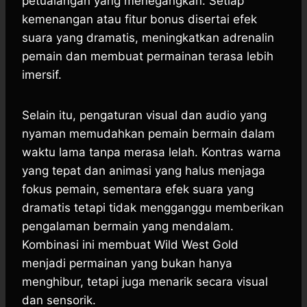
petualangan yang menegangkan. Setiap
kemenangan atau fitur bonus disertai efek
suara yang dramatis, meningkatkan adrenalin
pemain dan membuat permainan terasa lebih
imersif.
Selain itu, pengaturan visual dan audio yang
nyaman memudahkan pemain bermain dalam
waktu lama tanpa merasa lelah. Kontras warna
yang tepat dan animasi yang halus menjaga
fokus pemain, sementara efek suara yang
dramatis tetapi tidak mengganggu memberikan
pengalaman bermain yang mendalam.
Kombinasi ini membuat Wild West Gold
menjadi permainan yang bukan hanya
menghibur, tetapi juga menarik secara visual
dan sensorik.