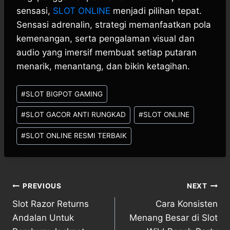
sensasi,
SLOT ONLINE
menjadi pilihan tepat.
Sensasi adrenalin, strategi memanfaatkan pola
kemenangan, serta pengalaman visual dan
audio yang imersif membuat setiap putaran
menarik, menantang, dan bikin ketagihan.
Post
#
SLOT BIGPOT GAMING
Tags:
#
SLOT GACOR ANTI RUNGKAD
#
SLOT ONLINE
#
SLOT ONLINE RESMI TERBAIK
Post
PREVIOUS
NEXT
Slot Razor Returns
Cara Konsisten
navigation
Andalan Untuk
Menang Besar di Slot