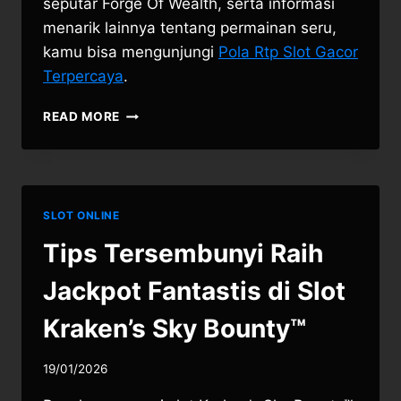
seputar Forge Of Wealth, serta informasi
menarik lainnya tentang permainan seru,
kamu bisa mengunjungi
Pola Rtp Slot Gacor
Terpercaya
.
CARA
READ MORE
CERDAS
MENGGUNAKAN
FITUR
AUTOPLAY
DI
SLOT ONLINE
SLOT
FORGE
Tips Tersembunyi Raih
OF
WEALTH
Jackpot Fantastis di Slot
Kraken’s Sky Bounty™
19/01/2026