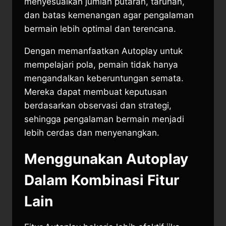
menyesuaikan jumlah putaran, taruhan,
dan batas kemenangan agar pengalaman
bermain lebih optimal dan terencana.
Dengan memanfaatkan Autoplay untuk
mempelajari pola, pemain tidak hanya
mengandalkan keberuntungan semata.
Mereka dapat membuat keputusan
berdasarkan observasi dan strategi,
sehingga pengalaman bermain menjadi
lebih cerdas dan menyenangkan.
Menggunakan Autoplay
Dalam Kombinasi Fitur
Lain