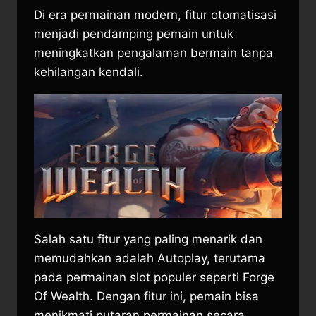
Di era permainan modern, fitur otomatisasi
menjadi pendamping pemain untuk
meningkatkan pengalaman bermain tanpa
kehilangan kendali.
Salah satu fitur yang paling menarik dan
memudahkan adalah Autoplay, terutama
pada permainan slot populer seperti Forge
Of Wealth. Dengan fitur ini, pemain bisa
menikmati putaran permainan secara