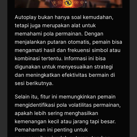
Autoplay bukan hanya soal kemudahan,
tetapi juga merupakan alat untuk
memahami pola permainan. Dengan
menjalankan putaran otomatis, pemain bisa
mengamati hasil dan frekuensi simbol atau
kombinasi tertentu. Informasi ini bisa
digunakan untuk menyesuaikan strategi
dan meningkatkan efektivitas bermain di
sesi berikutnya.
Selain itu, fitur ini memungkinkan pemain
mengidentifikasi pola volatilitas permainan,
apakah lebih sering menghasilkan
kemenangan kecil atau jarang tapi besar.
Pemahaman ini penting untuk