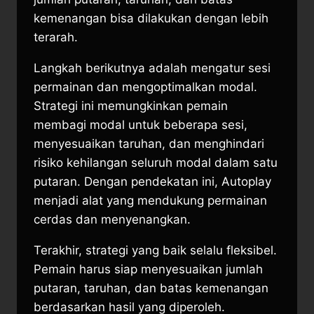
kemenangan bisa dilakukan dengan lebih
terarah.
Langkah berikutnya adalah mengatur sesi
permainan dan mengoptimalkan modal.
Strategi ini memungkinkan pemain
membagi modal untuk beberapa sesi,
menyesuaikan taruhan, dan menghindari
risiko kehilangan seluruh modal dalam satu
putaran. Dengan pendekatan ini, Autoplay
menjadi alat yang mendukung permainan
cerdas dan menyenangkan.
Terakhir, strategi yang baik selalu fleksibel.
Pemain harus siap menyesuaikan jumlah
putaran, taruhan, dan batas kemenangan
berdasarkan hasil yang diperoleh.