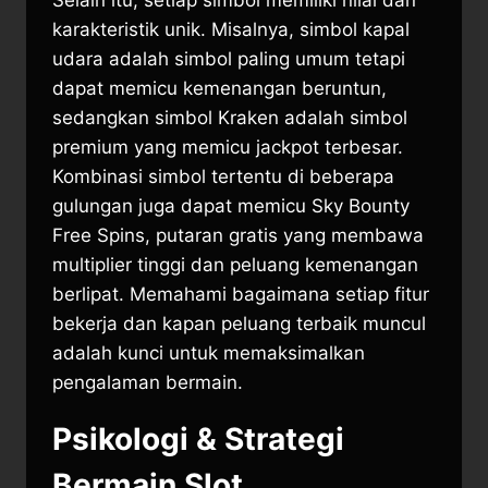
karakteristik unik. Misalnya, simbol kapal
udara adalah simbol paling umum tetapi
dapat memicu kemenangan beruntun,
sedangkan simbol Kraken adalah simbol
premium yang memicu jackpot terbesar.
Kombinasi simbol tertentu di beberapa
gulungan juga dapat memicu Sky Bounty
Free Spins, putaran gratis yang membawa
multiplier tinggi dan peluang kemenangan
berlipat. Memahami bagaimana setiap fitur
bekerja dan kapan peluang terbaik muncul
adalah kunci untuk memaksimalkan
pengalaman bermain.
Psikologi & Strategi
Bermain Slot