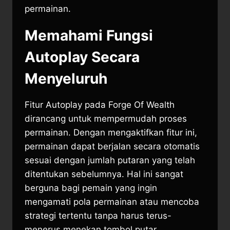
permainan.
Memahami Fungsi
Autoplay Secara
Menyeluruh
Fitur Autoplay pada Forge Of Wealth
dirancang untuk mempermudah proses
permainan. Dengan mengaktifkan fitur ini,
permainan dapat berjalan secara otomatis
sesuai dengan jumlah putaran yang telah
ditentukan sebelumnya. Hal ini sangat
berguna bagi pemain yang ingin
mengamati pola permainan atau mencoba
strategi tertentu tanpa harus terus-
menerus menekan tombol putar.