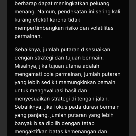
berharap dapat meningkatkan peluang
menang. Namun, pendekatan ini sering kali
kurang efektif karena tidak
mempertimbangkan risiko dan volatilitas
permainan.
Sebaiknya, jumlah putaran disesuaikan
dengan strategi dan tujuan bermain.
Misalnya, jika tujuan utama adalah
mengamati pola permainan, jumlah putaran
yang lebih sedikit memungkinkan pemain
untuk mengevaluasi hasil dan
menyesuaikan strategi di tengah jalan.
Sebaliknya, jika fokus pada durasi bermain
yang panjang, jumlah putaran yang lebih
banyak bisa dipilih dengan tetap
mengaktifkan batas kemenangan dan