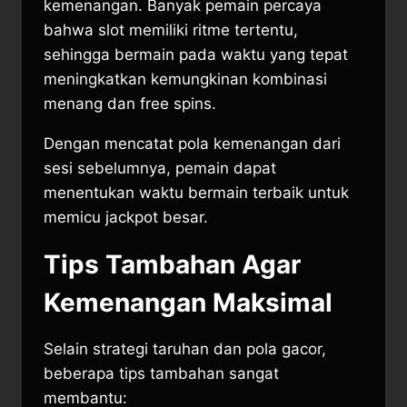
kemenangan. Banyak pemain percaya
bahwa slot memiliki ritme tertentu,
sehingga bermain pada waktu yang tepat
meningkatkan kemungkinan kombinasi
menang dan free spins.
Dengan mencatat pola kemenangan dari
sesi sebelumnya, pemain dapat
menentukan waktu bermain terbaik untuk
memicu jackpot besar.
Tips Tambahan Agar
Kemenangan Maksimal
Selain strategi taruhan dan pola gacor,
beberapa tips tambahan sangat
membantu: