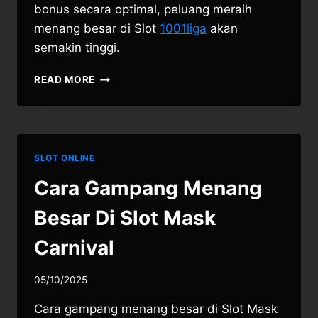
bonus secara optimal, peluang meraih
menang besar di Slot
1001liga
akan
semakin tinggi.
POLA
READ MORE
GACOR
AMPUH
MENANG
BESAR
DI
SLOT ONLINE
SLOT
STARLIGHT
Cara Gampang Menang
PRINCESS
Besar Di Slot Mask
Carnival
05/10/2025
Cara gampang menang besar di Slot Mask