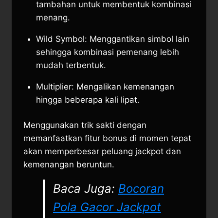
tambahan untuk membentuk kombinasi
menang.
Wild Symbol: Menggantikan simbol lain
sehingga kombinasi pemenang lebih
mudah terbentuk.
Multiplier: Mengalikan kemenangan
hingga beberapa kali lipat.
Menggunakan trik sakti dengan
memanfaatkan fitur bonus di momen tepat
akan memperbesar peluang jackpot dan
kemenangan beruntun.
Baca Juga:
Bocoran
Pola Gacor Jackpot