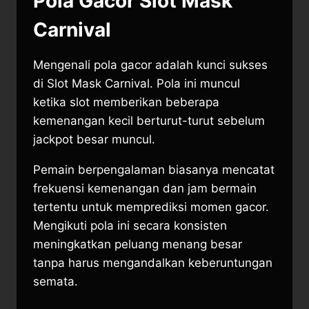
Pola Gacor Slot Mask
Carnival
Mengenali pola gacor adalah kunci sukses
di Slot Mask Carnival. Pola ini muncul
ketika slot memberikan beberapa
kemenangan kecil berturut-turut sebelum
jackpot besar muncul.
Pemain berpengalaman biasanya mencatat
frekuensi kemenangan dan jam bermain
tertentu untuk memprediksi momen gacor.
Mengikuti pola ini secara konsisten
meningkatkan peluang menang besar
tanpa harus mengandalkan keberuntungan
semata.