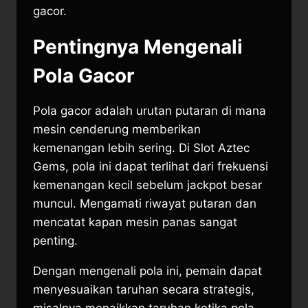
gacor.
Pentingnya Mengenali
Pola Gacor
Pola gacor adalah urutan putaran di mana
mesin cenderung memberikan
kemenangan lebih sering. Di Slot Aztec
Gems, pola ini dapat terlihat dari frekuensi
kemenangan kecil sebelum jackpot besar
muncul. Mengamati riwayat putaran dan
mencatat kapan mesin panas sangat
penting.
Dengan mengenali pola ini, pemain dapat
menyesuaikan taruhan secara strategis,