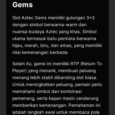
Gems
Slot Aztec Gems memiliki gulungan 3×3
dengan simbol berwarna-warni dan
nuansa budaya Aztec yang khas. Simbol
utama termasuk batu permata berwarna
hijau, merah, biru, dan emas, yang memiliki
nilai kemenangan berbeda.
Selain itu, game ini memiliki RTP (Return To
Player) yang menarik, membuat peluang
menang lebih stabil dibanding slot biasa.
Untuk meningkatkan peluang, pemain perlu
memahami simbol dan kombinasi
pemenang, serta kapan mesin cenderung
memberikan kemenangan. Pemahaman ini
adalah langkah awal untuk membaca pola