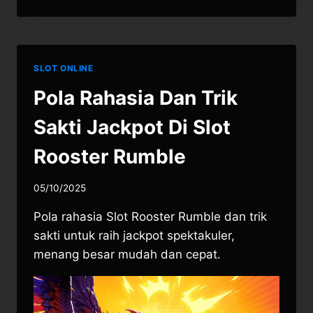
GAMPANG
MENANG
BESAR
DI
SLOT
SLOT ONLINE
MASK
CARNIVAL
Pola Rahasia Dan Trik
Sakti Jackpot Di Slot
Rooster Rumble
05/10/2025
Pola rahasia Slot Rooster Rumble dan trik
sakti untuk raih jackpot spektakuler,
menang besar mudah dan cepat.