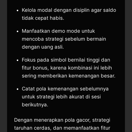
Kelola modal dengan disiplin agar saldo
tidak cepat habis.
Manfaatkan demo mode untuk
mencoba strategi sebelum bermain
dengan uang asli.
Fokus pada simbol bernilai tinggi dan
fitur bonus, karena kombinasi ini lebih
sering memberikan kemenangan besar.
Catat pola kemenangan sebelumnya
untuk strategi lebih akurat di sesi
berikutnya.
Dengan menerapkan pola gacor, strategi
taruhan cerdas, dan memanfaatkan fitur