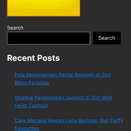
Search
Search
Recent Posts
Pola Kemenangan Pantai Bermain di Slot
Bikini Paradise
Strategi Perampokan Jackpot di Slot Wild
Heist Cashout
Cara Menang Hewan Lucu Bermain Slot Fluffy
Favourites