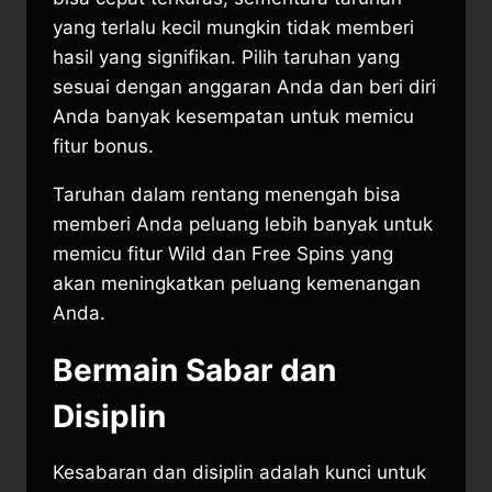
yang terlalu kecil mungkin tidak memberi
hasil yang signifikan. Pilih taruhan yang
sesuai dengan anggaran Anda dan beri diri
Anda banyak kesempatan untuk memicu
fitur bonus.
Taruhan dalam rentang menengah bisa
memberi Anda peluang lebih banyak untuk
memicu fitur Wild dan Free Spins yang
akan meningkatkan peluang kemenangan
Anda.
Bermain Sabar dan
Disiplin
Kesabaran dan disiplin adalah kunci untuk