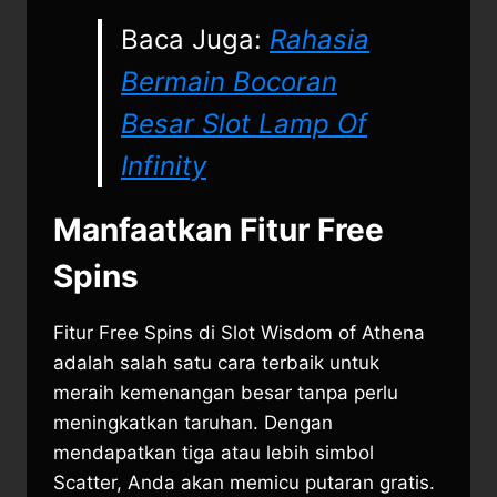
Baca Juga:
Rahasia
Bermain Bocoran
Besar Slot Lamp Of
Infinity
Manfaatkan Fitur Free
Spins
Fitur Free Spins di Slot Wisdom of Athena
adalah salah satu cara terbaik untuk
meraih kemenangan besar tanpa perlu
meningkatkan taruhan. Dengan
mendapatkan tiga atau lebih simbol
Scatter, Anda akan memicu putaran gratis.