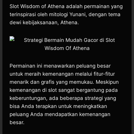
Slot Wisdom of Athena adalah permainan yang
a
c
s
l
y
n
t
e
s
e
p
e
terinspirasi oleh mitologi Yunani, dengan tema
s
b
e
g
e
dewi kebijaksanaan, Athena.
A
o
n
r
p
o
g
a
p
k
e
m
r
Permainan ini menawarkan peluang besar
untuk meraih kemenangan melalui fitur-fitur
menarik dan grafis yang memukau. Meskipun
kemenangan di slot sangat bergantung pada
keberuntungan, ada beberapa strategi yang
bisa Anda terapkan untuk meningkatkan
peluang Anda mendapatkan kemenangan
besar.