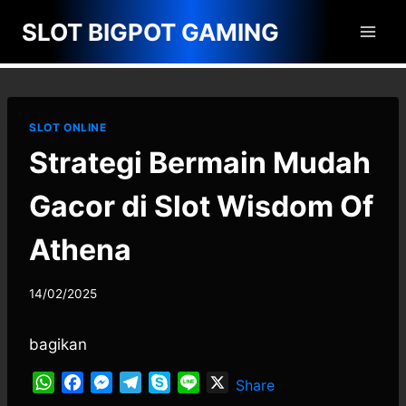
Skip
SLOT BIGPOT GAMING
to
content
SLOT ONLINE
Strategi Bermain Mudah
Gacor di Slot Wisdom Of
Athena
By
14/02/2025
Sanju
bagikan
W
F
M
T
S
L
X
Share
h
a
e
e
k
i