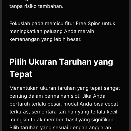
tanpa risiko tambahan.
Fokuslah pada memicu fitur Free Spins untuk
meningkatkan peluang Anda meraih
kemenangan yang lebih besar.
Pilih Ukuran Taruhan yang
Tepat
Menentukan ukuran taruhan yang tepat sangat
penting dalam permainan slot. Jika Anda
bertaruh terlalu besar, modal Anda bisa cepat
terkuras, sementara taruhan yang terlalu kecil
mungkin tidak memberi hasil yang signifikan.
Pilih taruhan yang sesuai dengan anggaran