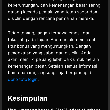
keberuntungan, dan kemenangan besar sering
datang kepada pemain yang tetap sabar dan
disiplin dengan rencana permainan mereka.
Tetap tenang, jangan terbawa emosi, dan
fokuslah pada tujuan Anda untuk memicu fitur-
fitur bonus yang menguntungkan. Dengan
pendekatan yang sabar dan disiplin, Anda
akan memiliki peluang lebih baik untuk meraih
kemenangan besar. Setelah semua informasi
Kamu pahami, langsung saja bergabung di
dono toto login
.
Kesimpulan
Untuk menang besar di Slot Wisdom of Athena,