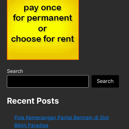
Search
Search
Recent Posts
Pola Kemenangan Pantai Bermain di Slot
Bikini Paradise