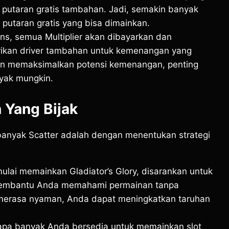
putaran gratis tambahan. Jadi, semakin banyak
putaran gratis yang bisa dimainkan.
ins, semua Multiplier akan dibayarkan dan
ikan driver tambahan untuk kemenangan yang
ingin memaksimalkan potensi kemenangan, penting
yak mungkin.
 Yang Bijak
 banyak Scatter adalah dengan menentukan strategi
mulai memainkan Gladiator’s Glory, disarankan untuk
n membantu Anda memahami permainan tanpa
h merasa nyaman, Anda dapat meningkatkan taruhan
apa banyak Anda bersedia untuk memainkan slot