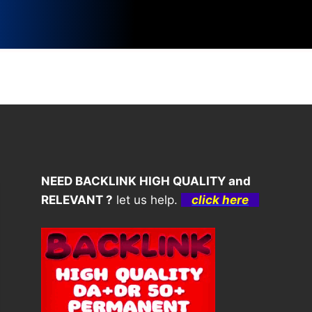
NEED BACKLINK HIGH QUALITY and
RELEVANT ?
let us help.
click here