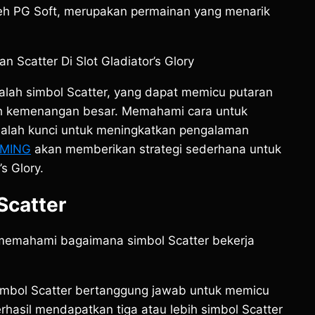
oleh PG Soft, merupakan permainan yang menarik
dalah simbol Scatter, yang dapat memicu putaran
ih kemenangan besar. Memahami cara untuk
dalah kunci untuk meningkatkan pengalaman
AMING
akan memberikan strategi sederhana untuk
s Glory.
Scatter
memahami bagaimana simbol Scatter bekerja
 simbol Scatter bertanggung jawab untuk memicu
erhasil mendapatkan tiga atau lebih simbol Scatter