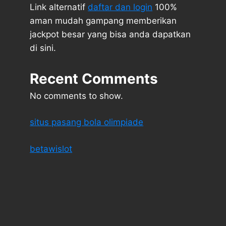
Link alternatif
daftar dan login
100%
aman mudah gampang memberikan
jackpot besar yang bisa anda dapatkan
di sini.
Recent Comments
No comments to show.
situs pasang bola olimpiade
betawislot