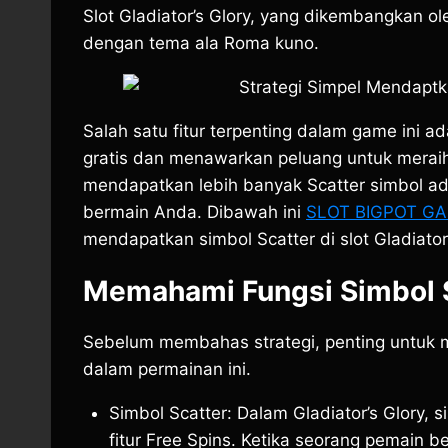
Slot Gladiator’s Glory, yang dikembangkan 
dengan tema ala Roma kuno.
Salah satu fitur terpenting dalam game ini a
gratis dan menawarkan peluang untuk mera
mendapatkan lebih banyak Scatter simbol a
bermain Anda. Dibawah ini
SLOT BIGPOT G
mendapatkan simbol Scatter di slot Gladiator’
Memahami Fungsi Simbol 
Sebelum membahas strategi, penting untuk 
dalam permainan ini.
Simbol Scatter: Dalam Gladiator’s Glory,
fitur Free Spins. Ketika seorang pemain b