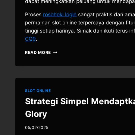
dapat meningkatkan peluang untuk mendapatk
Proses
rosohoki login
sangat praktis dan am
permainan slot online terpercaya dengan fit
tinggi setiap harinya. Simak dan ikuti terus i
CQ9
.
STRATEGI
READ MORE
SIMPEL
MENDAPTKAN
SCATTER
DI
SLOT
GLADIATOR’S
SLOT ONLINE
GLORY
Strategi Simpel Mendaptkan
Glory
05/02/2025