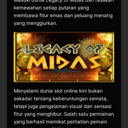
Masuki dunia Legacy of Midas dan rasakan
kemewahan setiap putaran yang
membawa fitur emas dan peluang menang
yang menggiurkan.
Menyelami dunia slot online kini bukan
sekadar tentang keberuntungan semata,
tetapi juga pengalaman visual dan sensasi
fitur yang menghibur. Salah satu permainan
yang berhasil memikat perhatian pemain