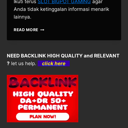
Ikuti terus
SLOT BIGPOT GAMING
agar
Anda tidak ketinggalan informasi menarik
lainnya.
EKSPLORASI
READ MORE
KEKAYAAN
DAN
FITUR
EMAS
NEED BACKLINK HIGH QUALITY and RELEVANT
DI
?
let us help.
click here
SLOT
LEGACY
OF
MIDAS