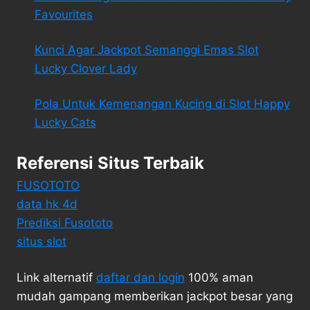
Favourites
Kunci Agar Jackpot Semanggi Emas Slot
Lucky Clover Lady
Pola Untuk Kemenangan Kucing di Slot Happy
Lucky Cats
Referensi Situs Terbaik
FUSOTOTO
data hk 4d
Prediksi Fusototo
situs slot
Link alternatif
daftar dan login
100% aman
mudah gampang memberikan jackpot besar yang