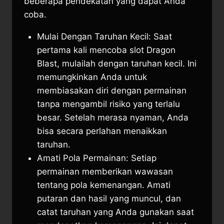
beberapa pendekatan yang dapat Anda
coba.
Mulai Dengan Taruhan Kecil: Saat
pertama kali mencoba slot Dragon
Blast, mulailah dengan taruhan kecil. Ini
memungkinkan Anda untuk
membiasakan diri dengan permainan
tanpa mengambil risiko yang terlalu
besar. Setelah merasa nyaman, Anda
bisa secara perlahan menaikkan
taruhan.
Amati Pola Permainan: Setiap
permainan memberikan wawasan
tentang pola kemenangan. Amati
putaran dan hasil yang muncul, dan
catat taruhan yang Anda gunakan saat