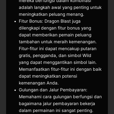
mereka berfungsi dalam kombinasi
adalah langkah awal yang penting untuk
meningkatkan peluang menang.
Fitur Bonus: Dragon Blast juga
dilengkapi dengan fitur bonus yang
dapat memberikan pemain peluang
tambahan untuk meraih kemenangan.
Fitur-fitur ini dapat mencakup putaran
gratis, pengganda, dan simbol Wild
yang dapat menggantikan simbol lain.
Memanfaatkan fitur-fitur ini dengan baik
dapat meningkatkan potensi
kemenangan Anda.
Gulungan dan Jalur Pembayaran:
Memahami cara gulungan berfungsi dan
bagaimana jalur pembayaran bekerja
dalam permainan ini sangat penting.