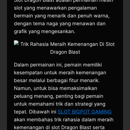
slot yang menawarkan pengalaman
bermain yang menarik dan penuh warna,
dengan tema naga yang menawan dan
grafik yang mengesankan.
Dalam permainan ini, pemain memiliki
kesempatan untuk meraih kemenangan
besar melalui berbagai fitur menarik.
Namun, untuk bisa memaksimalkan
peluang menang, penting bagi pemain
untuk memahami trik dan strategi yang
tepat.
Dibawah ini
SLOT BIGPOT GAMING
akan membahas trik rahasia dalam meraih
kemenangan di slot Dragon Blast serta