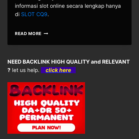
informasi slot online secara lengkap hanya
di
SLOT CQ9
.
TRIK
READ MORE
RAHASIA
MERAIH
KEMENANGAN
DI
NEED BACKLINK HIGH QUALITY and RELEVANT
SLOT
?
let us help.
click here
DRAGON
BLAST