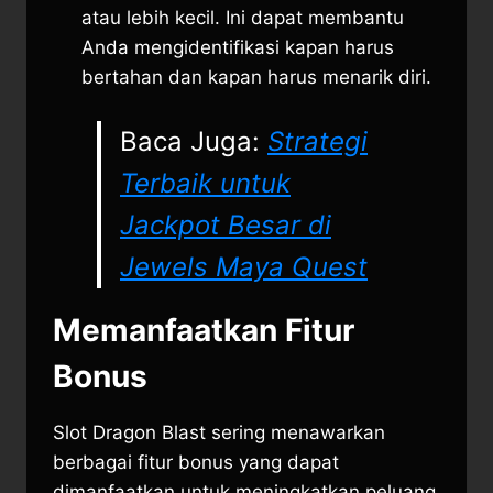
atau lebih kecil. Ini dapat membantu
Anda mengidentifikasi kapan harus
bertahan dan kapan harus menarik diri.
Baca Juga:
Strategi
Terbaik untuk
Jackpot Besar di
Jewels Maya Quest
Memanfaatkan Fitur
Bonus
Slot Dragon Blast sering menawarkan
berbagai fitur bonus yang dapat
dimanfaatkan untuk meningkatkan peluang