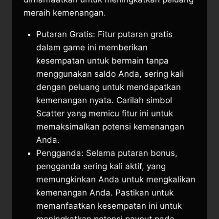
meraih kemenangan.
Putaran Gratis: Fitur putaran gratis
dalam game ini memberikan
kesempatan untuk bermain tanpa
menggunakan saldo Anda, sering kali
dengan peluang untuk mendapatkan
kemenangan nyata. Carilah simbol
Scatter yang memicu fitur ini untuk
memaksimalkan potensi kemenangan
Anda.
Pengganda: Selama putaran bonus,
pengganda sering kali aktif, yang
memungkinkan Anda untuk mengkalikan
kemenangan Anda. Pastikan untuk
memanfaatkan kesempatan ini untuk