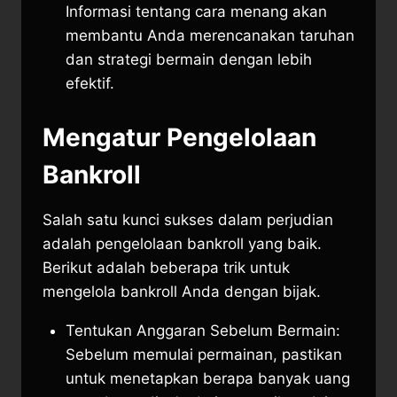
Informasi tentang cara menang akan
membantu Anda merencanakan taruhan
dan strategi bermain dengan lebih
efektif.
Mengatur Pengelolaan
Bankroll
Salah satu kunci sukses dalam perjudian
adalah pengelolaan bankroll yang baik.
Berikut adalah beberapa trik untuk
mengelola bankroll Anda dengan bijak.
Tentukan Anggaran Sebelum Bermain:
Sebelum memulai permainan, pastikan
untuk menetapkan berapa banyak uang