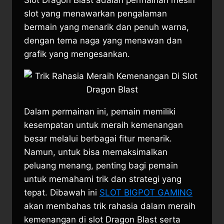
Slot Dragon Blast adalah permainan mesin
slot yang menawarkan pengalaman
bermain yang menarik dan penuh warna,
dengan tema naga yang menawan dan
grafik yang mengesankan.
Dalam permainan ini, pemain memiliki
kesempatan untuk meraih kemenangan
besar melalui berbagai fitur menarik.
Namun, untuk bisa memaksimalkan
peluang menang, penting bagi pemain
untuk memahami trik dan strategi yang
tepat.
Dibawah ini
SLOT BIGPOT GAMING
akan membahas trik rahasia dalam meraih
kemenangan di slot Dragon Blast serta