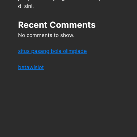
di sini.
Recent Comments
No comments to show.
situs pasang bola olimpiade
betawislot