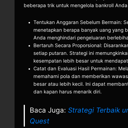
beberapa trik untuk mengelola bankroll Anda
Tentukan Anggaran Sebelum Bermain: Se
menetapkan berapa banyak uang yang be
Anda menghindari pengeluaran berlebih
Bertaruh Secara Proporsional: Disarankan
setiap putaran. Strategi ini memungkin
kesempatan lebih besar untuk mendapa
Catat dan Evaluasi Hasil Permainan: Me
memahami pola dan memberikan wawasan
besar atau lebih kecil. Ini dapat memba
dan kapan harus menarik diri.
Baca Juga:
Strategi Terbaik 
Quest