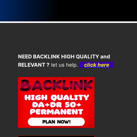
NEED BACKLINK HIGH QUALITY and
RELEVANT ?
let us help.
click here