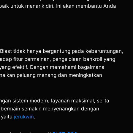
baik untuk menarik diri. Ini akan membantu Anda
 Blast tidak hanya bergantung pada keberuntungan,
dap fitur permainan, pengelolaan bankroll yang
n yang efektif.​ Dengan memahami bagaimana
imalkan peluang menang dan meningkatkan
ngan sistem modern, layanan maksimal, serta
i bermain semakin menyenangkan dengan
 yaitu
jerukwin
.