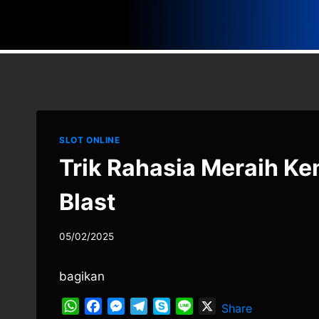
Skip
to
content
SLOT ONLINE
Trik Rahasia Meraih K
Blast
By
05/02/2025
adminmessith
bagikan
W
F
M
T
S
L
X
Share