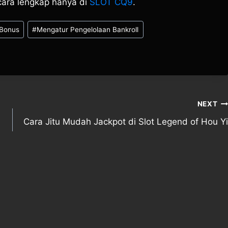
ecara lengkap hanya di
SLOT CQ9
.
 Bonus
#
Mengatur Pengelolaan Bankroll
NEXT
Cara Jitu Mudah Jackpot di Slot Legend of Hou Yi