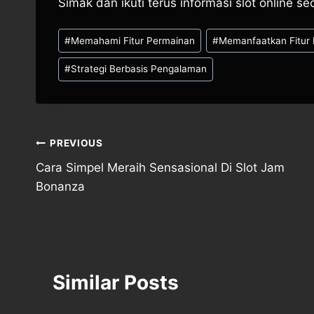
Simak dan ikuti terus informasi slot online s
Post
#
Memahami Fitur Permainan
#
Memanfaatkan Fitur
Tags:
#
Strategi Berbasis Pengalaman
Post
PREVIOUS
Cara Simpel Meraih Sensasional Di Slot Jam
navigation
Bonanza
Similar Posts