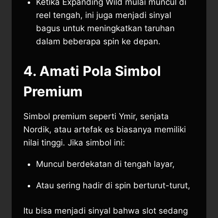
Ketika Expanding Wild mulai muncul di
reel tengah, ini juga menjadi sinyal
bagus untuk meningkatkan taruhan
dalam beberapa spin ke depan.
4. Amati Pola Simbol
Premium
Simbol premium seperti Ymir, senjata
Nordik, atau artefak es biasanya memiliki
nilai tinggi. Jika simbol ini:
Muncul berdekatan di tengah layar,
Atau sering hadir di spin berturut-turut,
Itu bisa menjadi sinyal bahwa slot sedang