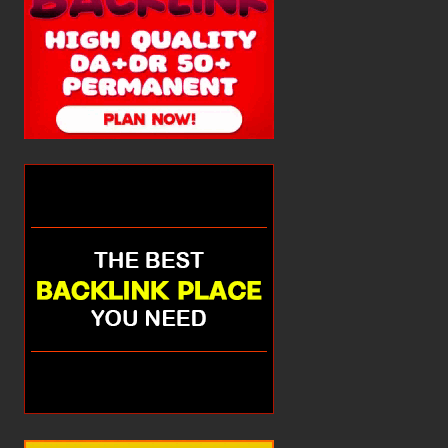
OF
YMIR