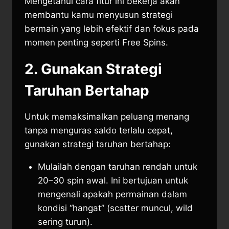
Mengetahui cara fitur ini bekerja akan
membantu kamu menyusun strategi
bermain yang lebih efektif dan fokus pada
momen penting seperti Free Spins.
2. Gunakan Strategi
Taruhan Bertahap
Untuk memaksimalkan peluang menang
tanpa menguras saldo terlalu cepat,
gunakan strategi taruhan bertahap:
Mulailah dengan taruhan rendah untuk
20–30 spin awal. Ini bertujuan untuk
mengenali apakah permainan dalam
kondisi “hangat” (scatter muncul, wild
sering turun).