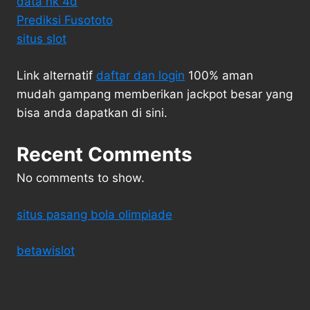
data hk 4d
Prediksi Fusototo
situs slot
Link alternatif
daftar dan login
100% aman
mudah gampang memberikan jackpot besar yang
bisa anda dapatkan di sini.
Recent Comments
No comments to show.
situs pasang bola olimpiade
betawislot