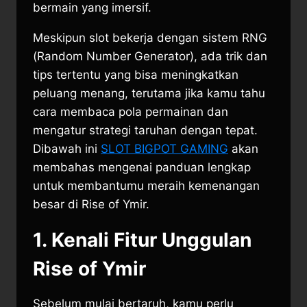
bermain yang imersif.
Meskipun slot bekerja dengan sistem RNG
(Random Number Generator), ada trik dan
tips tertentu yang bisa meningkatkan
peluang menang, terutama jika kamu tahu
cara membaca pola permainan dan
mengatur strategi taruhan dengan tepat.
Dibawah ini
SLOT BIGPOT GAMING
akan
membahas mengenai panduan lengkap
untuk membantumu meraih kemenangan
besar di Rise of Ymir.
1. Kenali Fitur Unggulan
Rise of Ymir
Sebelum mulai bertaruh, kamu perlu