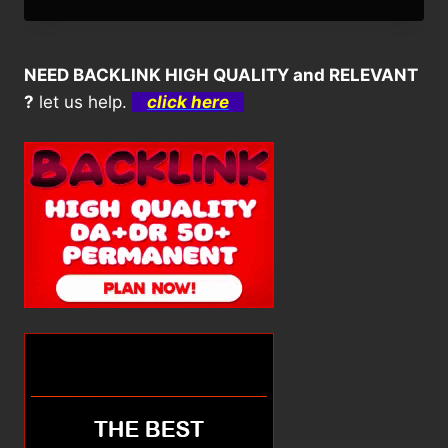
UNTUK
MENANG
BESAR
SLOT
NEED BACKLINK HIGH QUALITY and RELEVANT
AZTEC
?
let us help.
click here
BONANZA