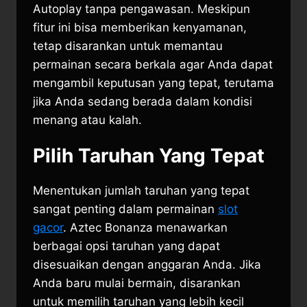
Autoplay tanpa pengawasan. Meskipun
fitur ini bisa memberikan kenyamanan,
tetap disarankan untuk memantau
permainan secara berkala agar Anda dapat
mengambil keputusan yang tepat, terutama
jika Anda sedang berada dalam kondisi
menang atau kalah.
Pilih Taruhan Yang Tepat
Menentukan jumlah taruhan yang tepat
sangat penting dalam permainan
slot
gacor
. Aztec Bonanza menawarkan
berbagai opsi taruhan yang dapat
disesuaikan dengan anggaran Anda. Jika
Anda baru mulai bermain, disarankan
untuk memilih taruhan yang lebih kecil