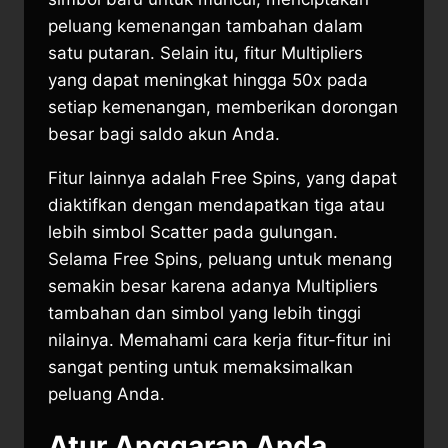
peluang kemenangan tambahan dalam
satu putaran. Selain itu, fitur Multipliers
yang dapat meningkat hingga 50x pada
setiap kemenangan, memberikan dorongan
besar bagi saldo akun Anda.
Fitur lainnya adalah Free Spins, yang dapat
diaktifkan dengan mendapatkan tiga atau
lebih simbol Scatter pada gulungan.
Selama Free Spins, peluang untuk menang
semakin besar karena adanya Multipliers
tambahan dan simbol yang lebih tinggi
nilainya. Memahami cara kerja fitur-fitur ini
sangat penting untuk memaksimalkan
peluang Anda.
Atur Anggaran Anda