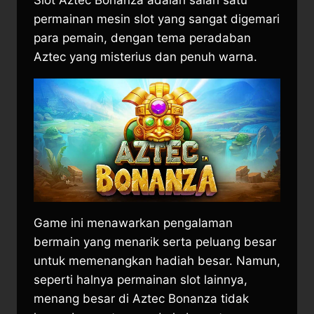
Slot Aztec Bonanza adalah salah satu
permainan mesin slot yang sangat digemari
para pemain, dengan tema peradaban
Aztec yang misterius dan penuh warna.
Game ini menawarkan pengalaman
bermain yang menarik serta peluang besar
untuk memenangkan hadiah besar. Namun,
seperti halnya permainan slot lainnya,
menang besar di Aztec Bonanza tidak