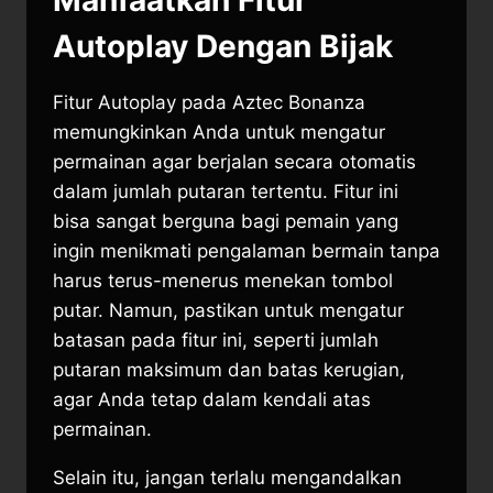
Manfaatkan Fitur
Autoplay Dengan Bijak
Fitur Autoplay pada Aztec Bonanza
memungkinkan Anda untuk mengatur
permainan agar berjalan secara otomatis
dalam jumlah putaran tertentu. Fitur ini
bisa sangat berguna bagi pemain yang
ingin menikmati pengalaman bermain tanpa
harus terus-menerus menekan tombol
putar. Namun, pastikan untuk mengatur
batasan pada fitur ini, seperti jumlah
putaran maksimum dan batas kerugian,
agar Anda tetap dalam kendali atas
permainan.
Selain itu, jangan terlalu mengandalkan