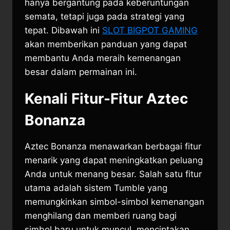
hanya bergantung pada keberuntungan
semata, tetapi juga pada strategi yang
tepat. Dibawah ini
SLOT BIGPOT GAMING
akan memberikan panduan yang dapat
membantu Anda meraih kemenangan
besar dalam permainan ini.
Kenali Fitur-Fitur Aztec
Bonanza
Aztec Bonanza menawarkan berbagai fitur
menarik yang dapat meningkatkan peluang
Anda untuk menang besar. Salah satu fitur
utama adalah sistem Tumble yang
memungkinkan simbol-simbol kemenangan
menghilang dan memberi ruang bagi
simbol baru untuk muncul, menciptakan