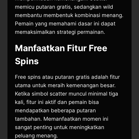
memicu putaran gratis, sedangkan wild
membantu membentuk kombinasi menang.
Pemain yang memahami dasar ini dapat
memaksimalkan strategi permainan.
Manfaatkan Fitur Free
Spins
Free spins atau putaran gratis adalah fitur
utama untuk meraih kemenangan besar.
Ketika simbol scatter muncul minimal tiga
kali, fitur ini aktif dan pemain bisa
mendapatkan beberapa putaran
tambahan. Memanfaatkan momen ini
sangat penting untuk meningkatkan
peluang menang.