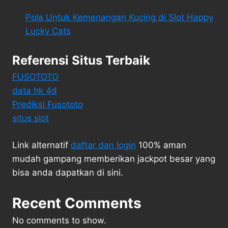
Pola Untuk Kemenangan Kucing di Slot Happy
Lucky Cats
Referensi Situs Terbaik
FUSOTOTO
data hk 4d
Prediksi Fusototo
situs slot
Link alternatif
daftar dan login
100% aman
mudah gampang memberikan jackpot besar yang
bisa anda dapatkan di sini.
Recent Comments
No comments to show.