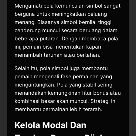
Mengamati pola kemunculan simbol sangat
berguna untuk meningkatkan peluang
menang. Biasanya simbol bernilai tinggi
cenderung muncul secara berulang dalam
beberapa putaran. Dengan membaca pola
ini, pemain bisa menentukan kapan
menambah taruhan atau bertahan.
Selain itu, pola simbol juga membantu
pemain mengenali fase permainan yang
menguntungkan. Pola yang stabil sering
menandakan kemungkinan fitur bonus atau
kombinasi besar akan muncul. Strategi ini
membantu permainan lebih terarah.
Kelola Modal Dan