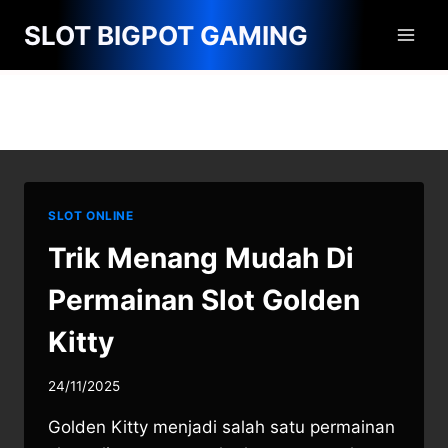
Skip
SLOT BIGPOT GAMING
to
content
Golden Kitty
SLOT ONLINE
Trik Menang Mudah Di
Permainan Slot Golden
Kitty
24/11/2025
Golden Kitty menjadi salah satu permainan