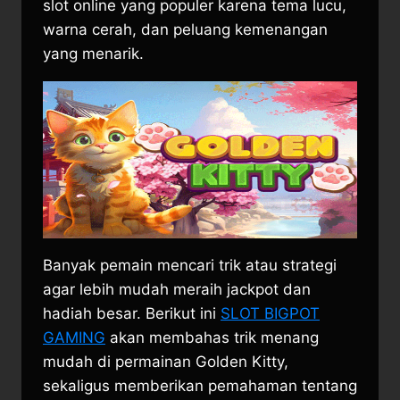
slot online yang populer karena tema lucu,
warna cerah, dan peluang kemenangan
yang menarik.
Banyak pemain mencari trik atau strategi
agar lebih mudah meraih jackpot dan
hadiah besar. Berikut ini
SLOT BIGPOT
GAMING
akan membahas trik menang
mudah di permainan Golden Kitty,
sekaligus memberikan pemahaman tentang