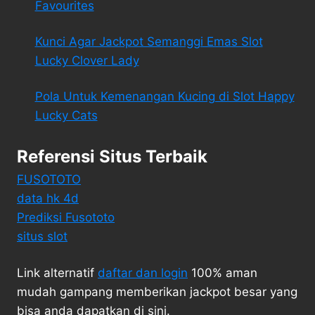
Favourites
Kunci Agar Jackpot Semanggi Emas Slot
Lucky Clover Lady
Pola Untuk Kemenangan Kucing di Slot Happy
Lucky Cats
Referensi Situs Terbaik
FUSOTOTO
data hk 4d
Prediksi Fusototo
situs slot
Link alternatif
daftar dan login
100% aman
mudah gampang memberikan jackpot besar yang
bisa anda dapatkan di sini.