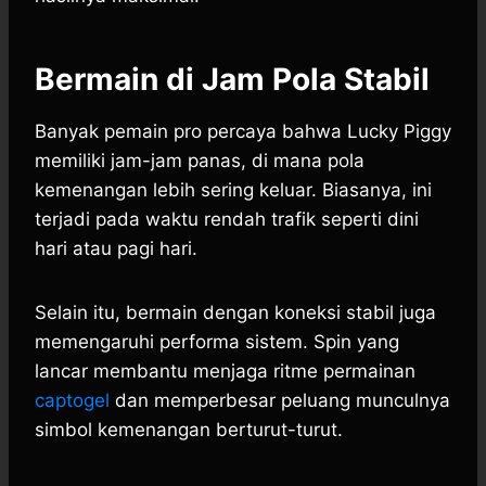
Bermain di Jam Pola Stabil
Banyak pemain pro percaya bahwa Lucky Piggy
memiliki jam-jam panas, di mana pola
kemenangan lebih sering keluar. Biasanya, ini
terjadi pada waktu rendah trafik seperti dini
hari atau pagi hari.
Selain itu, bermain dengan koneksi stabil juga
memengaruhi performa sistem. Spin yang
lancar membantu menjaga ritme permainan
captogel
dan memperbesar peluang munculnya
simbol kemenangan berturut-turut.