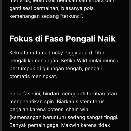
menerus, lebih baik hentikan sementara dan
ganti sesi permainan, biasanya pola
kemenangan sedang “terkunci”.
Fokus di Fase Pengali Naik
Kekuatan utama Lucky Piggy ada di fitur
pengali kemenangan. Ketika Wild mulai muncul
bertumpuk di gulungan tengah, pengali
otomatis meningkat.
Pada fase ini, hindari mengganti taruhan atau
menghentikan spin. Biarkan sistem terus
berjalan karena potensi chain win
(kemenangan beruntun) sedang sangat tinggi.
Banyak pemain gagal Maxwin karena tidak