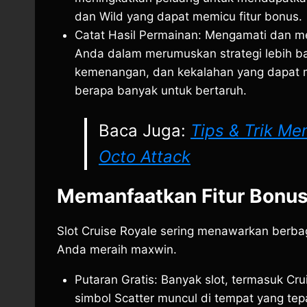
dan Wild yang dapat memicu fitur bonus.
Catat Hasil Permainan: Mengamati dan m
Anda dalam merumuskan strategi lebih ba
kemenangan, dan kekalahan yang dapat 
berapa banyak untuk bertaruh.
Baca Juga:
Tips & Trik M
Octo Attack
Memanfaatkan Fitur Bonus
Slot Cruise Royale sering menawarkan berb
Anda meraih maxwin.
Putaran Gratis: Banyak slot, termasuk Cru
simbol Scatter muncul di tempat yang tep