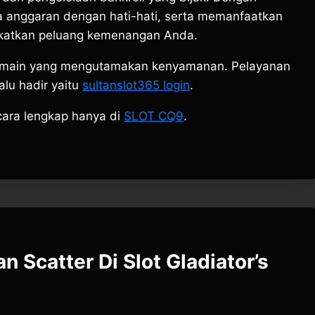
anggaran dengan hati-hati, serta memanfaatkan
gkatkan peluang kemenangan Anda.
k pemain yang mengutamakan kenyamanan. Pelayanan
alu hadir yaitu
sultanslot365 login
.
ecara lengkap hanya di
SLOT CQ9
.
 Scatter Di Slot Gladiator’s