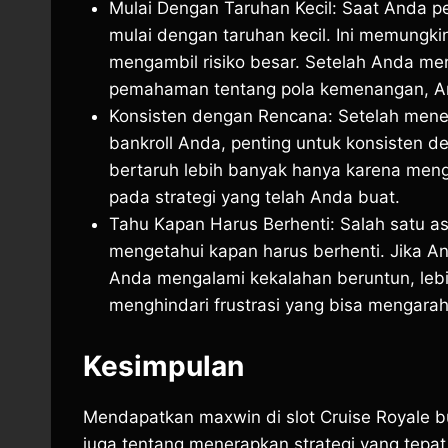
Mulai Dengan Taruhan Kecil: Saat Anda p
mulai dengan taruhan kecil. Ini memungk
mengambil risiko besar. Setelah Anda me
pemahaman tentang pola kemenangan, An
Konsisten dengan Rencana: Setelah men
bankroll Anda, penting untuk konsisten d
bertaruh lebih banyak hanya karena men
pada strategi yang telah Anda buat.
Tahu Kapan Harus Berhenti: Salah satu as
mengetahui kapan harus berhenti. Jika A
Anda mengalami kekalahan beruntun, lebih
menghindari frustrasi yang bisa mengara
Kesimpulan
​Mendapatkan maxwin di slot Cruise Royale 
juga tentang menerapkan strategi yang tepat 