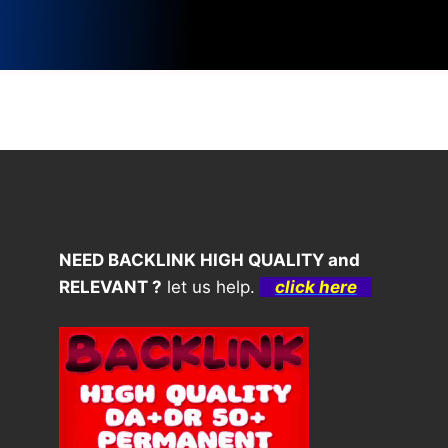
NEED BACKLINK HIGH QUALITY and
RELEVANT ?
let us help.
click here