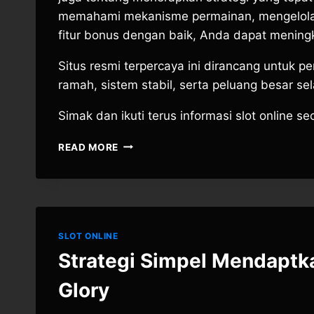
memahami mekanisme permainan, mengelola 
fitur bonus dengan baik, Anda dapat menin
Situs resmi terpercaya ini dirancang untu
ramah, sistem stabil, serta peluang besar sel
Simak dan ikuti terus informasi slot online s
RAHASIA
READ MORE
MENANG
MAXWIN
DI
SLOT
CRUISE
ROYALE
SLOT ONLINE
Strategi Simpel Mendaptkan
Glory