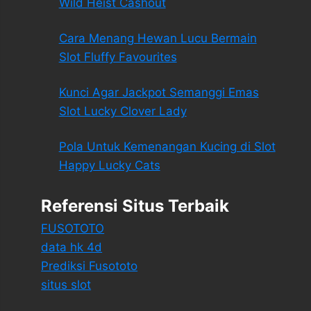
Wild Heist Cashout
Cara Menang Hewan Lucu Bermain
Slot Fluffy Favourites
Kunci Agar Jackpot Semanggi Emas
Slot Lucky Clover Lady
Pola Untuk Kemenangan Kucing di Slot
Happy Lucky Cats
Referensi Situs Terbaik
FUSOTOTO
data hk 4d
Prediksi Fusototo
situs slot