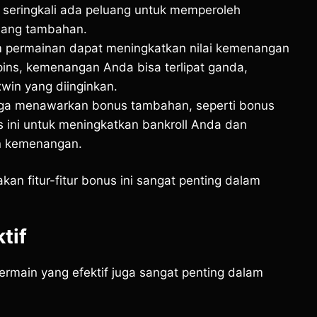
 seringkali ada peluang untuk memperoleh
uang tambahan.
alam permainan dapat meningkatkan nilai kemenangan
ins, kemenangan Anda bisa terlipat ganda,
in yang diinginkan.
juga menawarkan bonus tambahan, seperti bonus
 ini untuk meningkatkan bankroll Anda dan
n kemenangan.
 fitur-fitur bonus ini sangat penting dalam
tif
main yang efektif juga sangat penting dalam