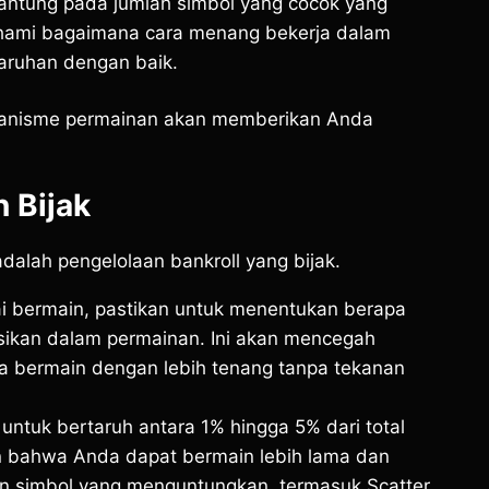
antung pada jumlah simbol yang cocok yang
ahami bagaimana cara menang bekerja dalam
aruhan dengan baik.
kanisme permainan akan memberikan Anda
 Bijak
dalah pengelolaan bankroll yang bijak.
i bermain, pastikan untuk menentukan berapa
sikan dalam permainan. Ini akan mencegah
 bermain dengan lebih tenang tanpa tekanan
untuk bertaruh antara 1% hingga 5% dari total
an bahwa Anda dapat bermain lebih lama dan
n simbol yang menguntungkan, termasuk Scatter