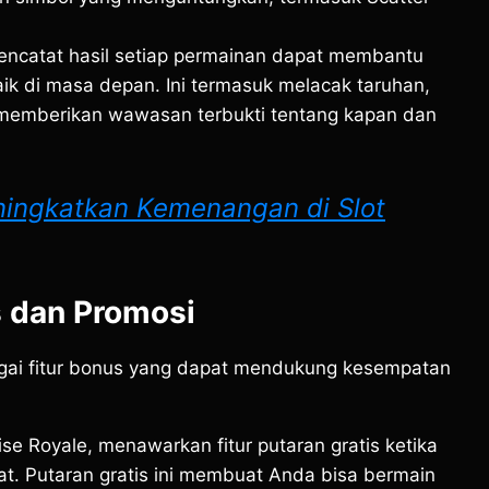
encatat hasil setiap permainan dapat membantu
ik di masa depan. Ini termasuk melacak taruhan,
memberikan wawasan terbukti tentang kapan dan
eningkatkan Kemenangan di Slot
 dan Promosi
agai fitur bonus yang dapat mendukung kesempatan
ise Royale, menawarkan fitur putaran gratis ketika
at. Putaran gratis ini membuat Anda bisa bermain