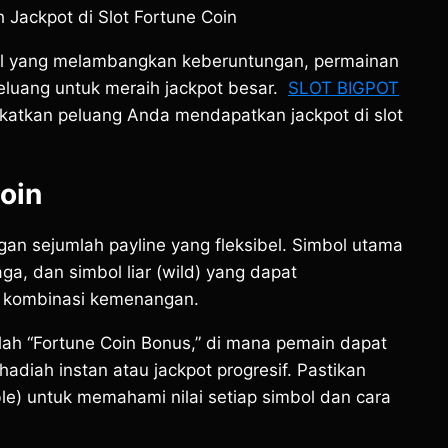
l yang melambangkan keberuntungan, permainan
eluang untuk meraih jackpot besar.
SLOT BIGPOT
atkan peluang Anda mendapatkan jackpot di slot
oin
gan sejumlah payline yang fleksibel. Simbol utama
a, dan simbol liar (wild) yang dapat
n kombinasi kemenangan.
alah “Fortune Coin Bonus,” di mana pemain dapat
iah instan atau jackpot progresif. Pastikan
le) untuk memahami nilai setiap simbol dan cara