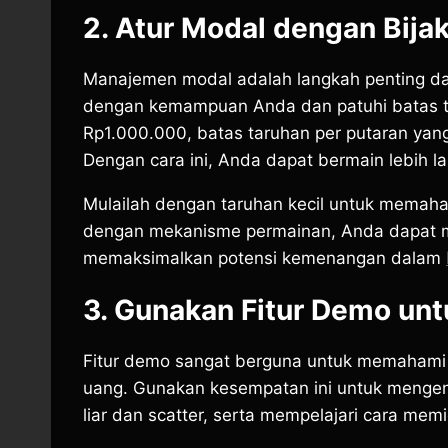
2. Atur Modal dengan Bija
Manajemen modal adalah langkah penting da
dengan kemampuan Anda dan patuhi batas te
Rp1.000.000, batas taruhan per putaran yan
Dengan cara ini, Anda dapat bermain lebih 
Mulailah dengan taruhan kecil untuk memah
dengan mekanisme permainan, Anda dapat m
memaksimalkan potensi kemenangan dalam
3. Gunakan Fitur Demo unt
Fitur demo sangat berguna untuk memahami 
uang. Gunakan kesempatan ini untuk mengen
liar dan scatter, serta mempelajari cara mem