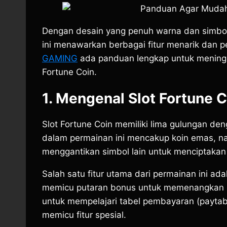
Dengan desain yang penuh warna dan simbo
ini menawarkan berbagai fitur menarik dan p
GAMING
ada panduan lengkap untuk meningk
Fortune Coin.
1. Mengenal Slot Fortune C
Slot Fortune Coin memiliki lima gulungan den
dalam permainan ini mencakup koin emas, nag
menggantikan simbol lain untuk menciptaka
Salah satu fitur utama dari permainan ini ad
memicu putaran bonus untuk memenangkan had
untuk mempelajari tabel pembayaran (paytab
memicu fitur spesial.