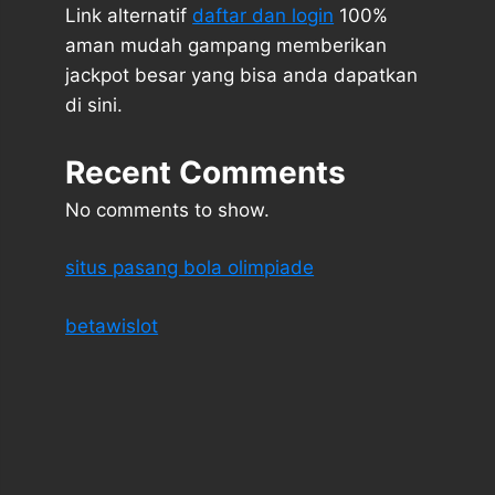
Link alternatif
daftar dan login
100%
aman mudah gampang memberikan
jackpot besar yang bisa anda dapatkan
di sini.
Recent Comments
No comments to show.
situs pasang bola olimpiade
betawislot