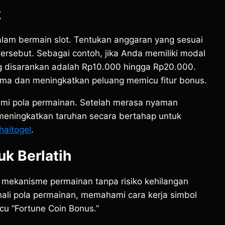
k
lam bermain slot. Tentukan anggaran yang sesuai
rsebut. Sebagai contoh, jika Anda memiliki modal
g disarankan adalah Rp10.000 hingga Rp20.000.
lama dan meningkatkan peluang memicu fitur bonus.
ami pola permainan. Setelah merasa nyaman
eningkatkan taruhan secara bertahap untuk
haitogel
.
uk Berlatih
mekanisme permainan tanpa risiko kehilangan
ali pola permainan, memahami cara kerja simbol
icu “Fortune Coin Bonus.”