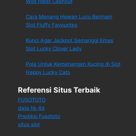
Wild Heist Cashout
Cara Menang Hewan Lucu Bermain
Slot Fluffy Favourites
Kunci Agar Jackpot Semanggi Emas
Slot Lucky Clover Lady
Pola Untuk Kemenangan Kucing di Slot
Happy Lucky Cats
Referensi Situs Terbaik
FUSOTOTO
data hk 4d
Prediksi Fusototo
situs slot