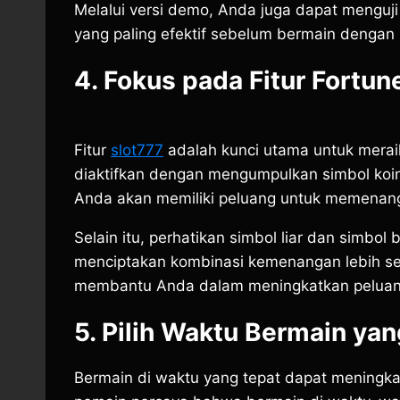
Melalui versi demo, Anda juga dapat menguj
yang paling efektif sebelum bermain denga
4. Fokus pada Fitur Fortu
Fitur
slot777
adalah kunci utama untuk meraih 
diaktifkan dengan mengumpulkan simbol koin 
Anda akan memiliki peluang untuk memenangk
Selain itu, perhatikan simbol liar dan simbol
menciptakan kombinasi kemenangan lebih seri
membantu Anda dalam meningkatkan pelua
5. Pilih Waktu Bermain ya
Bermain di waktu yang tepat dapat meningk