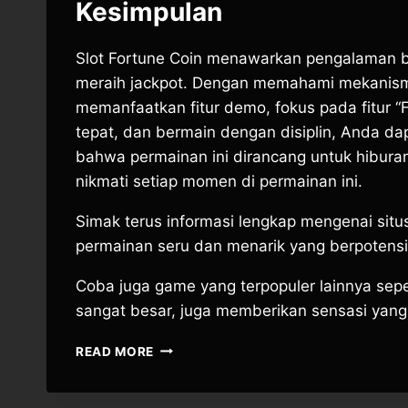
Kesimpulan
Slot Fortune Coin menawarkan pengalaman b
meraih jackpot. Dengan memahami mekanism
memanfaatkan fitur demo, fokus pada fitur “
tepat, dan bermain dengan disiplin, Anda d
bahwa permainan ini dirancang untuk hibura
nikmati setiap momen di permainan ini.
Simak terus informasi lengkap mengenai sit
permainan seru dan menarik yang berpotens
Coba juga game yang terpopuler lainnya sep
sangat besar, juga memberikan sensasi yang 
PANDUAN
READ MORE
AGAR
MUDAH
JACKPOT