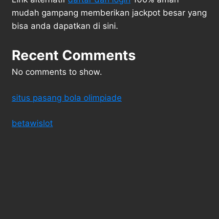
mudah gampang memberikan jackpot besar yang
bisa anda dapatkan di sini.
Recent Comments
No comments to show.
situs pasang bola olimpiade
betawislot
© 2026
SLOT BIGPOT GAMING