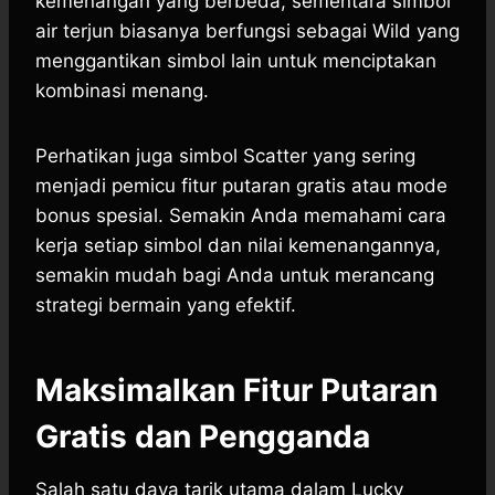
kemenangan yang berbeda, sementara simbol
air terjun biasanya berfungsi sebagai Wild yang
menggantikan simbol lain untuk menciptakan
kombinasi menang.
Perhatikan juga simbol Scatter yang sering
menjadi pemicu fitur putaran gratis atau mode
bonus spesial. Semakin Anda memahami cara
kerja setiap simbol dan nilai kemenangannya,
semakin mudah bagi Anda untuk merancang
strategi bermain yang efektif.
Maksimalkan Fitur Putaran
Gratis dan Pengganda
Salah satu daya tarik utama dalam Lucky