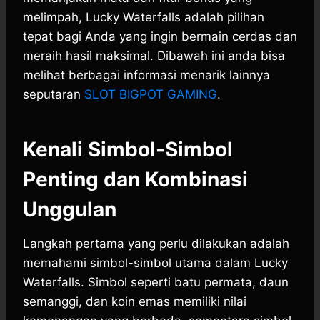
melimpah, Lucky Waterfalls adalah pilihan
tepat bagi Anda yang ingin bermain cerdas dan
meraih hasil maksimal. Dibawah ini anda bisa
melihat berbagai informasi menarik lainnya
seputaran
SLOT BIGPOT GAMING
.
Kenali Simbol-Simbol
Penting dan Kombinasi
Unggulan
Langkah pertama yang perlu dilakukan adalah
memahami simbol-simbol utama dalam Lucky
Waterfalls. Simbol seperti batu permata, daun
semanggi, dan koin emas memiliki nilai