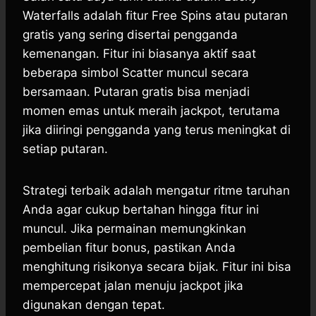
Waterfalls adalah fitur Free Spins atau putaran
gratis yang sering disertai pengganda
kemenangan. Fitur ini biasanya aktif saat
beberapa simbol Scatter muncul secara
bersamaan. Putaran gratis bisa menjadi
momen emas untuk meraih jackpot, terutama
jika diiringi pengganda yang terus meningkat di
setiap putaran.
Strategi terbaik adalah mengatur ritme taruhan
Anda agar cukup bertahan hingga fitur ini
muncul. Jika permainan memungkinkan
pembelian fitur bonus, pastikan Anda
menghitung risikonya secara bijak. Fitur ini bisa
mempercepat jalan menuju jackpot jika
digunakan dengan tepat.