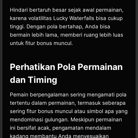
Hindari bertaruh besar sejak awal permainan,
karena volatilitas Lucky Waterfalls bisa cukup
tinggi. Dengan pola bertahap, Anda bisa
bermain lebih lama, memberi ruang lebih luas
untuk fitur bonus muncul.
Perhatikan Pola Permainan
dan Timing
Pemain berpengalaman sering mengamati pola
tertentu dalam permainan, termasuk seberapa
sering fitur bonus muncul atau simbol apa yang
mendominasi gulungan. Meskipun permainan
ini bersifat acak, pengamatan mendalam
kadang membantu Anda menyesuaikan