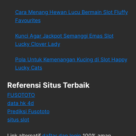
Cara Menang Hewan Lucu Bermain Slot Fluffy
Favourites
Kunci Agar Jackpot Semanggi Emas Slot
Lucky Clover Lady
Pola Untuk Kemenangan Kucing di Slot Happy
Lucky Cats
Referensi Situs Terbaik
FUSOTOTO
data hk 4d
Prediksi Fusototo
situs slot
Link alternatif
daftar dan login
100% aman