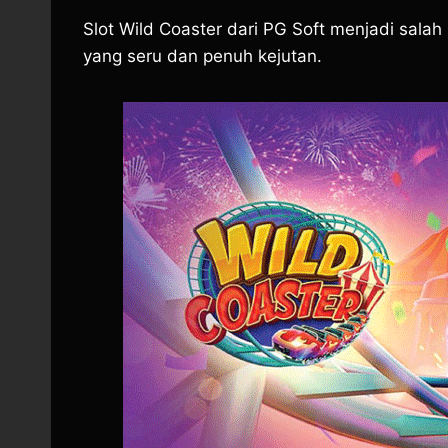
h
a
e
e
k
i
Slot Wild Coaster dari PG Soft menjadi salah
a
c
s
l
y
n
t
e
s
e
p
e
yang seru dan penuh kejutan.
s
b
e
g
e
A
o
n
r
p
o
g
a
p
k
e
m
r