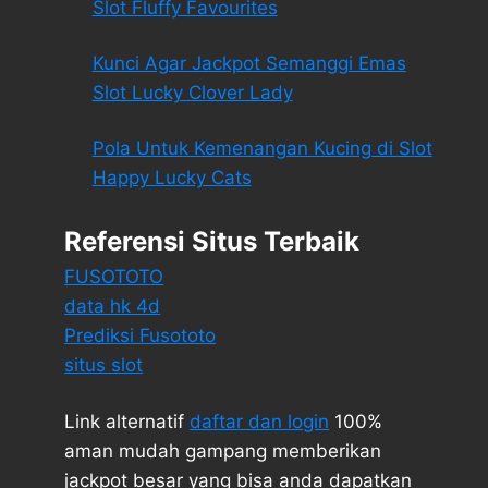
Slot Fluffy Favourites
Kunci Agar Jackpot Semanggi Emas
Slot Lucky Clover Lady
Pola Untuk Kemenangan Kucing di Slot
Happy Lucky Cats
Referensi Situs Terbaik
FUSOTOTO
data hk 4d
Prediksi Fusototo
situs slot
Link alternatif
daftar dan login
100%
aman mudah gampang memberikan
jackpot besar yang bisa anda dapatkan