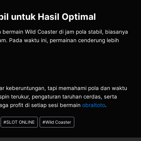
il untuk Hasil Optimal
rmain Wild Coaster di jam pola stabil, biasanya
alam. Pada waktu ini, permainan cenderung lebih
ar keberuntungan, tapi memahami pola dan waktu
spin terukur, pengaturan taruhan cerdas, serta
ga profit di setiap sesi bermain
obraltoto
.
#
SLOT ONLINE
#
Wild Coaster