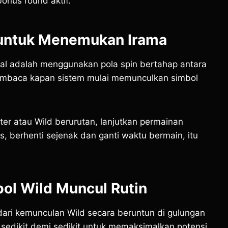
onus round aktif.
 untuk Menemukan Irama
nal adalah menggunakan pola spin bertahap antara
embaca kapan sistem mulai memunculkan simbol
er atau Wild berurutan, lanjutkan permainan
us, berhenti sejenak dan ganti waktu bermain, itu
ol Wild Muncul Rutin
 dari kemunculan Wild secara beruntun di gulungan
an sedikit demi sedikit untuk memaksimalkan potensi