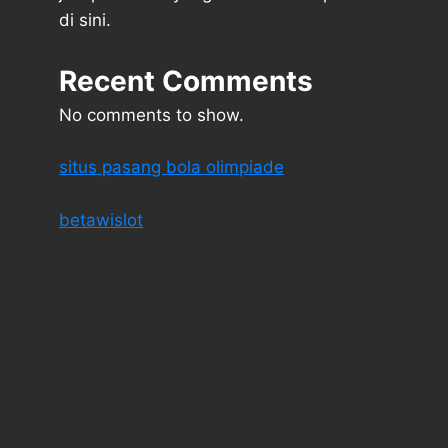
di sini.
Recent Comments
No comments to show.
situs pasang bola olimpiade
betawislot