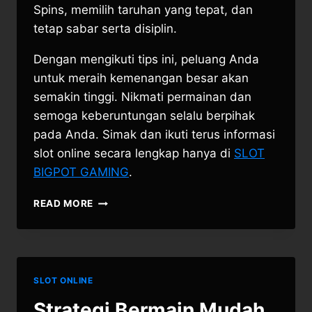
Spins, memilih taruhan yang tepat, dan
tetap sabar serta disiplin.
Dengan mengikuti tips ini, peluang Anda
untuk meraih kemenangan besar akan
semakin tinggi. Nikmati permainan dan
semoga keberuntungan selalu berpihak
pada Anda. Simak dan ikuti terus informasi
slot online secara lengkap hanya di
SLOT
BIGPOT GAMING
.
TIPS
READ MORE
BERMAIN
MENDAPATKAN
HADIAH
DI
SLOT
SLOT ONLINE
FANGTASTIC
FREESPINS
Strategi Bermain Mudah