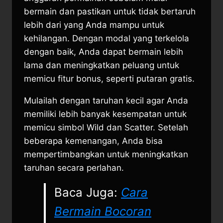
bermain dan pastikan untuk tidak bertaruh
lebih dari yang Anda mampu untuk
kehilangan. Dengan modal yang terkelola
dengan baik, Anda dapat bermain lebih
lama dan meningkatkan peluang untuk
memicu fitur bonus, seperti putaran gratis.
Mulailah dengan taruhan kecil agar Anda
memiliki lebih banyak kesempatan untuk
memicu simbol Wild dan Scatter. Setelah
beberapa kemenangan, Anda bisa
mempertimbangkan untuk meningkatkan
taruhan secara perlahan.
Baca Juga:
Cara
Bermain Bocoran