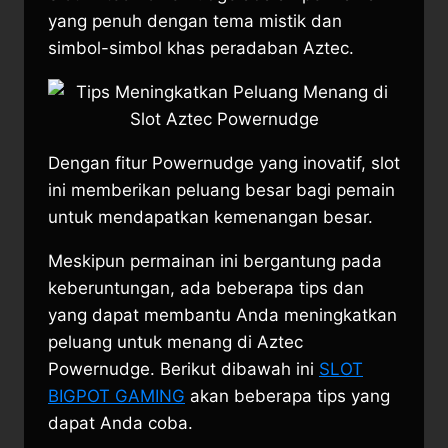
yang penuh dengan tema mistik dan
simbol-simbol khas peradaban Aztec.
Dengan fitur Powernudge yang inovatif, slot
ini memberikan peluang besar bagi pemain
untuk mendapatkan kemenangan besar.
Meskipun permainan ini bergantung pada
keberuntungan, ada beberapa tips dan
yang dapat membantu Anda meningkatkan
peluang untuk menang di Aztec
Powernudge. Berikut dibawah ini
SLOT
BIGPOT GAMING
akan beberapa tips yang
dapat Anda coba.