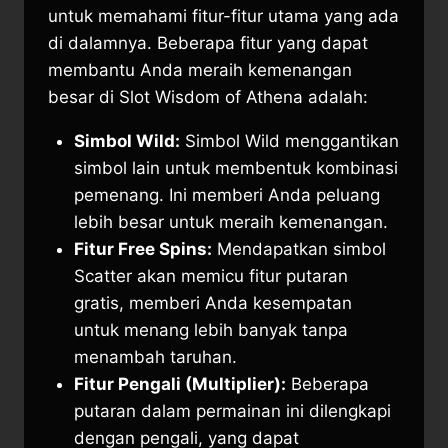
untuk memahami fitur-fitur utama yang ada
di dalamnya. Beberapa fitur yang dapat
membantu Anda meraih kemenangan
besar di Slot Wisdom of Athena adalah:
Simbol Wild:
Simbol Wild menggantikan
simbol lain untuk membentuk kombinasi
pemenang. Ini memberi Anda peluang
lebih besar untuk meraih kemenangan.
Fitur Free Spins:
Mendapatkan simbol
Scatter akan memicu fitur putaran
gratis, memberi Anda kesempatan
untuk menang lebih banyak tanpa
menambah taruhan.
Fitur Pengali (Multiplier):
Beberapa
putaran dalam permainan ini dilengkapi
dengan pengali, yang dapat