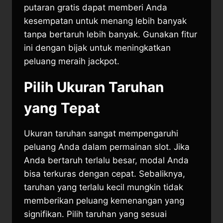
putaran gratis dapat memberi Anda
kesempatan untuk menang lebih banyak
tanpa bertaruh lebih banyak. Gunakan fitur
ini dengan bijak untuk meningkatkan
peluang meraih jackpot.
Pilih Ukuran Taruhan
yang Tepat
Ukuran taruhan sangat mempengaruhi
peluang Anda dalam permainan slot. Jika
Anda bertaruh terlalu besar, modal Anda
bisa terkuras dengan cepat. Sebaliknya,
taruhan yang terlalu kecil mungkin tidak
memberikan peluang kemenangan yang
signifikan. Pilih taruhan yang sesuai