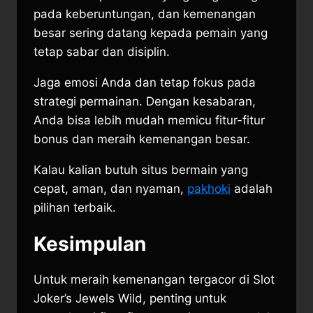
pada keberuntungan, dan kemenangan
besar sering datang kepada pemain yang
tetap sabar dan disiplin.
Jaga emosi Anda dan tetap fokus pada
strategi permainan. Dengan kesabaran,
Anda bisa lebih mudah memicu fitur-fitur
bonus dan meraih kemenangan besar.
Kalau kalian butuh situs bermain yang
cepat, aman, dan nyaman,
pakhoki
adalah
pilihan terbaik.
Kesimpulan
Untuk meraih kemenangan tergacor di Slot
Joker’s Jewels Wild, penting untuk