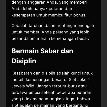
dengan anggaran Anda, yang memberi
Anda lebih banyak putaran dan
kesempatan untuk memicu fitur bonus.
Cobalah taruhan dalam rentang menengah
untuk memberi Anda peluang yang lebih
besar dalam meraih kemenangan besar.
Bermain Sabar dan
Disiplin
Kesabaran dan disiplin adalah kunci untuk
meraih kemenangan besar di Slot Joker’s
Jewels Wild. Jangan terburu-buru atau
terbawa emosi setelah beberapa putaran
yang tidak menguntungkan. Ingat bahwa
slot adalah permainan yang bergantung