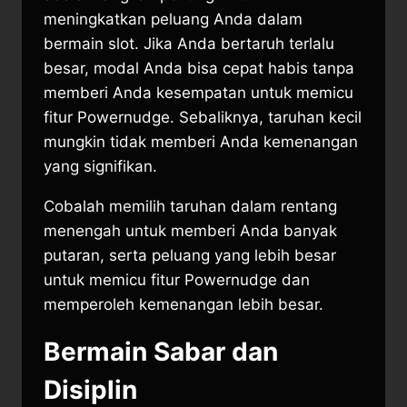
meningkatkan peluang Anda dalam
bermain slot. Jika Anda bertaruh terlalu
besar, modal Anda bisa cepat habis tanpa
memberi Anda kesempatan untuk memicu
fitur Powernudge. Sebaliknya, taruhan kecil
mungkin tidak memberi Anda kemenangan
yang signifikan.
Cobalah memilih taruhan dalam rentang
menengah untuk memberi Anda banyak
putaran, serta peluang yang lebih besar
untuk memicu fitur Powernudge dan
memperoleh kemenangan lebih besar.
Bermain Sabar dan
Disiplin