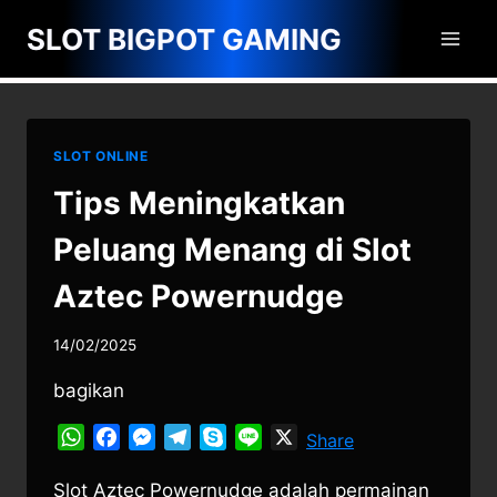
Skip
SLOT BIGPOT GAMING
to
content
SLOT ONLINE
Tips Meningkatkan
Peluang Menang di Slot
Aztec Powernudge
14/02/2025
bagikan
WhatsApp
Facebook
Messenger
Telegram
Skype
Line
X
Share
Slot Aztec Powernudge adalah permainan