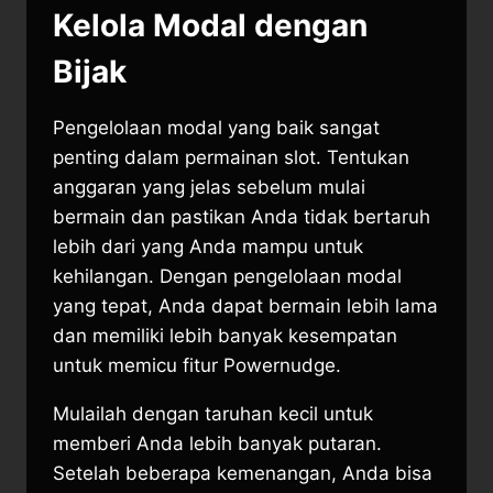
Kelola Modal dengan
Bijak
Pengelolaan modal yang baik sangat
penting dalam permainan slot. Tentukan
anggaran yang jelas sebelum mulai
bermain dan pastikan Anda tidak bertaruh
lebih dari yang Anda mampu untuk
kehilangan. Dengan pengelolaan modal
yang tepat, Anda dapat bermain lebih lama
dan memiliki lebih banyak kesempatan
untuk memicu fitur Powernudge.
Mulailah dengan taruhan kecil untuk
memberi Anda lebih banyak putaran.
Setelah beberapa kemenangan, Anda bisa