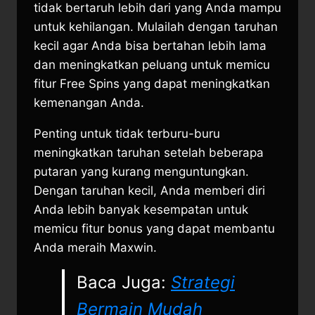
tidak bertaruh lebih dari yang Anda mampu
untuk kehilangan. Mulailah dengan taruhan
kecil agar Anda bisa bertahan lebih lama
dan meningkatkan peluang untuk memicu
fitur Free Spins yang dapat meningkatkan
kemenangan Anda.
Penting untuk tidak terburu-buru
meningkatkan taruhan setelah beberapa
putaran yang kurang menguntungkan.
Dengan taruhan kecil, Anda memberi diri
Anda lebih banyak kesempatan untuk
memicu fitur bonus yang dapat membantu
Anda meraih Maxwin.
Baca Juga:
Strategi
Bermain Mudah