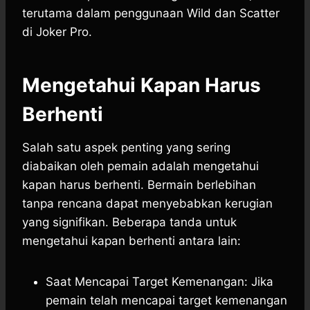
terutama dalam penggunaan Wild dan Scatter
di Joker Pro.
Mengetahui Kapan Harus
Berhenti
Salah satu aspek penting yang sering
diabaikan oleh pemain adalah mengetahui
kapan harus berhenti. Bermain berlebihan
tanpa rencana dapat menyebabkan kerugian
yang signifikan. Beberapa tanda untuk
mengetahui kapan berhenti antara lain:
Saat Mencapai Target Kemenangan: Jika
pemain telah mencapai target kemenangan