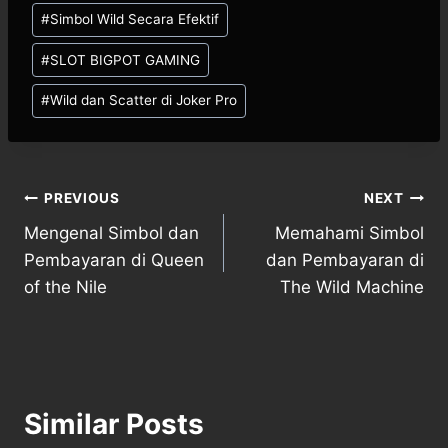
#
Simbol Wild Secara Efektif
#
SLOT BIGPOT GAMING
#
Wild dan Scatter di Joker Pro
Post
PREVIOUS
NEXT
Mengenal Simbol dan
Memahami Simbol
navigation
Pembayaran di Queen
dan Pembayaran di
of the Nile
The Wild Machine
Similar Posts