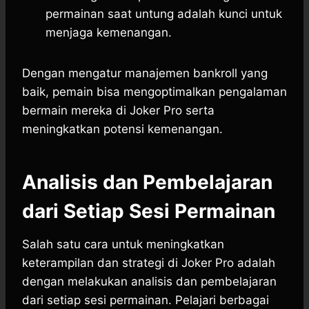
permainan saat untung adalah kunci untuk
menjaga kemenangan.
Dengan mengatur manajemen bankroll yang
baik, pemain bisa mengoptimalkan pengalaman
bermain mereka di Joker Pro serta
meningkatkan potensi kemenangan.
Analisis dan Pembelajaran
dari Setiap Sesi Permainan
Salah satu cara untuk meningkatkan
keterampilan dan strategi di Joker Pro adalah
dengan melakukan analisis dan pembelajaran
dari setiap sesi permainan. Pelajari berbagai