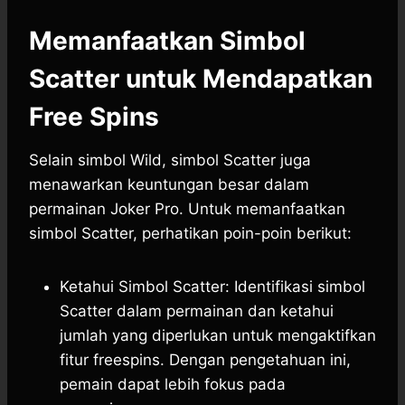
Memanfaatkan Simbol
Scatter untuk Mendapatkan
Free Spins
Selain simbol Wild, simbol Scatter juga
menawarkan keuntungan besar dalam
permainan Joker Pro. Untuk memanfaatkan
simbol Scatter, perhatikan poin-poin berikut:
Ketahui Simbol Scatter: Identifikasi simbol
Scatter dalam permainan dan ketahui
jumlah yang diperlukan untuk mengaktifkan
fitur freespins. Dengan pengetahuan ini,
pemain dapat lebih fokus pada