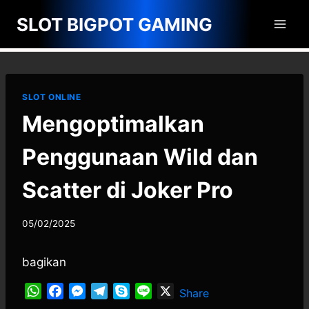
Skip
SLOT BIGPOT GAMING
to
content
SLOT ONLINE
Mengoptimalkan
Penggunaan Wild dan
Scatter di Joker Pro
By
05/02/2025
Suriamin
bagikan
W
F
M
T
S
L
X
Share
h
a
e
e
k
i