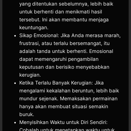
yang ditentukan sebelumnya, lebih baik
untuk berhenti dan menikmati hasil
tersebut. Ini akan membantu menjaga
keuntungan.
Sikap Emosional: Jika Anda merasa marah,
frustrasi, atau terlalu bersemangat, itu
adalah tanda untuk berhenti. Emosional
dapat memengaruhi pengambilan
keputusan dan berisiko menyebabkan
kerugian.
Ketika Terlalu Banyak Kerugian: Jika
mengalami kekalahan beruntun, lebih baik
mundur sejenak. Memaksakan permainan
hanya akan membuat situasi semakin
buruk.
Menyisihkan Waktu untuk Diri Sendiri:
Cobalah untuk menetapkan waktu untuk