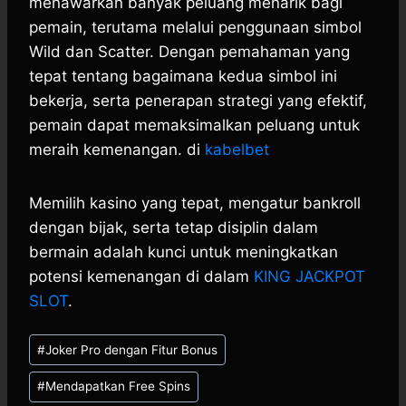
menawarkan banyak peluang menarik bagi
pemain, terutama melalui penggunaan simbol
Wild dan Scatter. ​Dengan pemahaman yang
tepat tentang bagaimana kedua simbol ini
bekerja, serta penerapan strategi yang efektif,
pemain dapat memaksimalkan peluang untuk
meraih kemenangan. di
kabelbet
Memilih kasino yang tepat, mengatur bankroll
dengan bijak, serta tetap disiplin dalam
bermain adalah kunci untuk meningkatkan
potensi kemenangan di dalam
KING JACKPOT
SLOT
.
Post
#
Joker Pro dengan Fitur Bonus
Tags:
#
Mendapatkan Free Spins