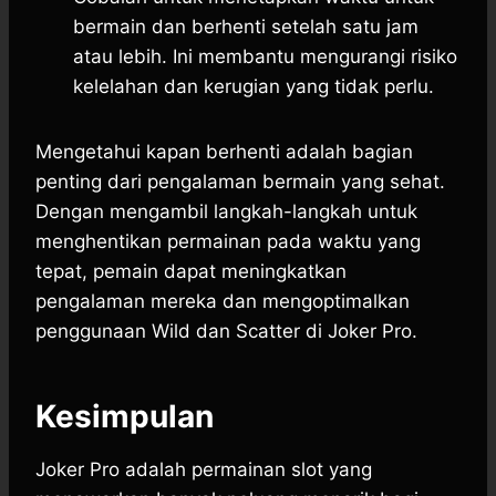
bermain dan berhenti setelah satu jam
atau lebih. Ini membantu mengurangi risiko
kelelahan dan kerugian yang tidak perlu.
Mengetahui kapan berhenti adalah bagian
penting dari pengalaman bermain yang sehat.
Dengan mengambil langkah-langkah untuk
menghentikan permainan pada waktu yang
tepat, pemain dapat meningkatkan
pengalaman mereka dan mengoptimalkan
penggunaan Wild dan Scatter di Joker Pro.
Kesimpulan
Joker Pro adalah permainan slot yang