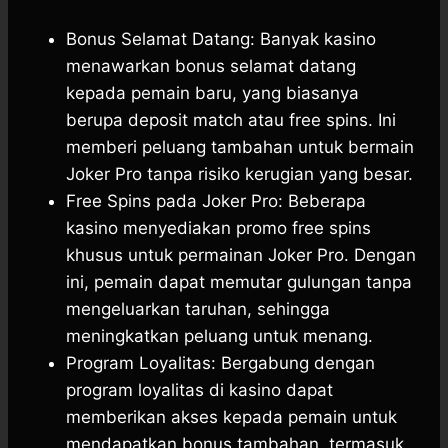
Bonus Selamat Datang: Banyak kasino
menawarkan bonus selamat datang
kepada pemain baru, yang biasanya
berupa deposit match atau free spins. Ini
memberi peluang tambahan untuk bermain
Joker Pro tanpa risiko kerugian yang besar.
Free Spins pada Joker Pro: Beberapa
kasino menyediakan promo free spins
khusus untuk permainan Joker Pro. Dengan
ini, pemain dapat memutar gulungan tanpa
mengeluarkan taruhan, sehingga
meningkatkan peluang untuk menang.
Program Loyalitas: Bergabung dengan
program loyalitas di kasino dapat
memberikan akses kepada pemain untuk
mendapatkan bonus tambahan, termasuk