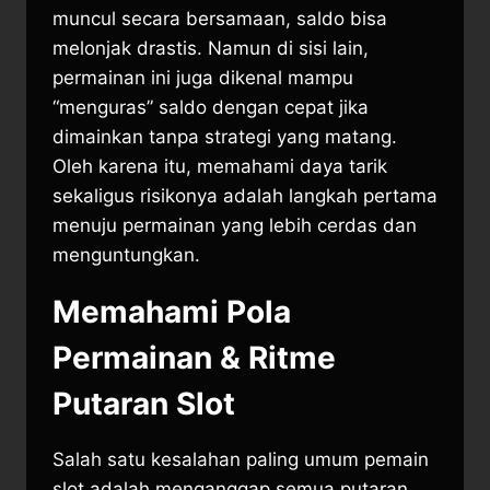
muncul secara bersamaan, saldo bisa
melonjak drastis. Namun di sisi lain,
permainan ini juga dikenal mampu
“menguras” saldo dengan cepat jika
dimainkan tanpa strategi yang matang.
Oleh karena itu, memahami daya tarik
sekaligus risikonya adalah langkah pertama
menuju permainan yang lebih cerdas dan
menguntungkan.
Memahami Pola
Permainan & Ritme
Putaran Slot
Salah satu kesalahan paling umum pemain
slot adalah menganggap semua putaran