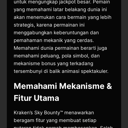
untuk mengungkap jackpot besar. Pemain
yang memahami latar belakang dunia ini
akan menemukan cara bermain yang lebih
strategis, karena permainan ini
menggabungkan keberuntungan dan
pemahaman mekanik yang cerdas.
Memahami dunia permainan berarti juga
memahami peluang, pola simbol, dan
mekanisme bonus yang terkadang
tersembunyi di balik animasi spektakuler.
Memahami Mekanisme &
Fitur Utama
Kraken’s Sky Bounty™ menawarkan
beragam fitur yang membuat setiap