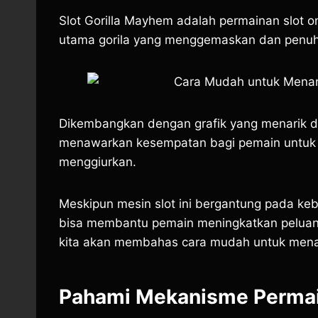
h
a
e
e
k
i
Slot Gorilla Mayhem adalah permainan slot o
a
c
s
l
y
n
t
e
s
e
p
e
utama gorila yang menggemaskan dan penuh
s
b
e
g
e
A
o
n
r
p
o
g
a
p
k
e
m
Dikembangkan dengan grafik yang menarik dan
r
menawarkan kesempatan bagi pemain untuk 
menggiurkan.
Meskipun mesin slot ini bergantung pada keb
bisa membantu pemain meningkatkan peluang 
kita akan membahas cara mudah untuk menan
Pahami Mekanisme Permain