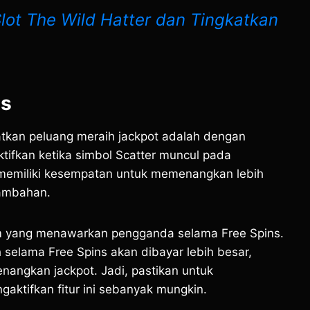
lot The Wild Hatter dan Tingkatkan
ns
katkan peluang meraih jackpot adalah dengan
ktifkan ketika simbol Scatter muncul pada
 memiliki kesempatan untuk memenangkan lebih
tambahan.
yhem yang menawarkan pengganda selama Free Spins.
 selama Free Spins akan dibayar lebih besar,
angkan jackpot. Jadi, pastikan untuk
ktifkan fitur ini sebanyak mungkin.