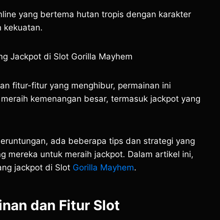
nline yang bertema hutan tropis dengan karakter
 kekuatan.
 fitur-fitur yang menghibur, permainan ini
meraih kemenangan besar, termasuk jackpot yang
eruntungan, ada beberapa tips dan strategi yang
mereka untuk meraih jackpot. Dalam artikel ini,
g jackpot di Slot
Gorilla Mayhem
.
an dan Fitur Slot