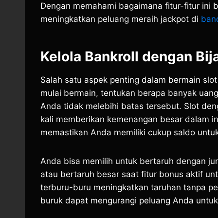
Dengan memahami bagaimana fitur-fitur ini 
meningkatkan peluang meraih jackpot di
band
Kelola Bankroll dengan Bij
Salah satu aspek penting dalam bermain slot
mulai bermain, tentukan berapa banyak uang
Anda tidak melebihi batas tersebut. Slot deng
kali memberikan kemenangan besar dalam inte
memastikan Anda memiliki cukup saldo untu
Anda bisa memilih untuk bertaruh dengan jum
atau bertaruh besar saat fitur bonus aktif
terburu-buru meningkatkan taruhan tanpa p
buruk dapat mengurangi peluang Anda untuk 