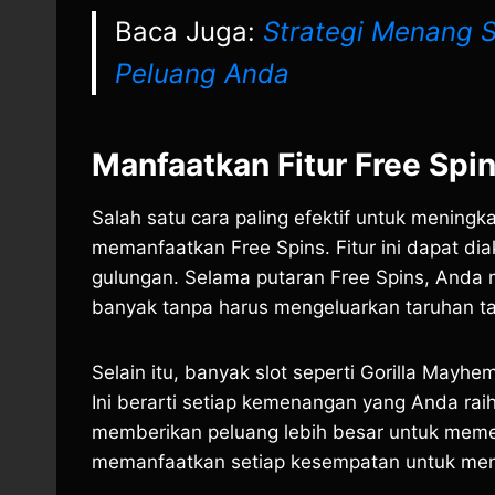
Baca Juga:
Strategi Menang S
Peluang Anda
Manfaatkan Fitur Free Spi
Salah satu cara paling efektif untuk mening
memanfaatkan Free Spins. Fitur ini dapat dia
gulungan. Selama putaran Free Spins, Anda
banyak tanpa harus mengeluarkan taruhan 
Selain itu, banyak slot seperti Gorilla Ma
Ini berarti setiap kemenangan yang Anda raih
memberikan peluang lebih besar untuk memen
memanfaatkan setiap kesempatan untuk menga