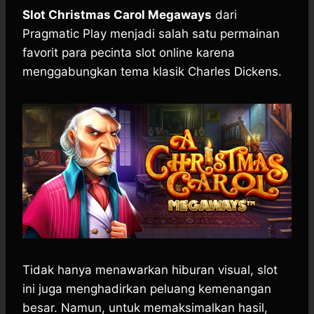
Slot Christmas Carol Megaways
dari
a
c
s
l
y
n
t
e
s
e
p
e
Pragmatic Play menjadi salah satu permainan
s
b
e
g
e
favorit para pecinta slot online karena
A
o
n
r
menggabungkan tema klasik Charles Dickens.
p
o
g
a
p
k
e
m
r
Tidak hanya menawarkan hiburan visual, slot
ini juga menghadirkan peluang kemenangan
besar. Namun, untuk memaksimalkan hasil,