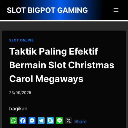
Skip
SLOT BIGPOT GAMING
to
content
SLOT ONLINE
Taktik Paling Efektif
Bermain Slot Christmas
Carol Megaways
By
23/09/2025
adminmessith
bagikan
W
F
M
T
S
L
X
Share
h
a
e
e
k
i