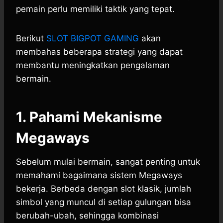
pemain perlu memiliki taktik yang tepat.
Berikut
SLOT BIGPOT GAMING
akan
membahas beberapa strategi yang dapat
membantu meningkatkan pengalaman
bermain.
1. Pahami Mekanisme
Megaways
Sebelum mulai bermain, sangat penting untuk
memahami bagaimana sistem Megaways
bekerja. Berbeda dengan slot klasik, jumlah
simbol yang muncul di setiap gulungan bisa
berubah-ubah, sehingga kombinasi