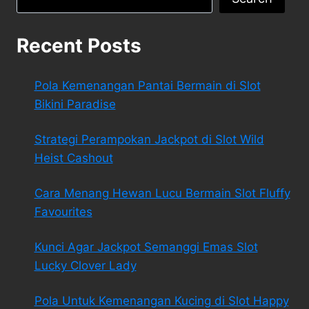
Recent Posts
Pola Kemenangan Pantai Bermain di Slot
Bikini Paradise
Strategi Perampokan Jackpot di Slot Wild
Heist Cashout
Cara Menang Hewan Lucu Bermain Slot Fluffy
Favourites
Kunci Agar Jackpot Semanggi Emas Slot
Lucky Clover Lady
Pola Untuk Kemenangan Kucing di Slot Happy