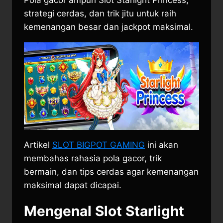
Pola gacor ampuh Slot Starlight Princess,
strategi cerdas, dan trik jitu untuk raih
kemenangan besar dan jackpot maksimal.
Artikel
SLOT BIGPOT GAMING
ini akan
membahas rahasia pola gacor, trik
bermain, dan tips cerdas agar kemenangan
maksimal dapat dicapai.
Mengenal Slot Starlight