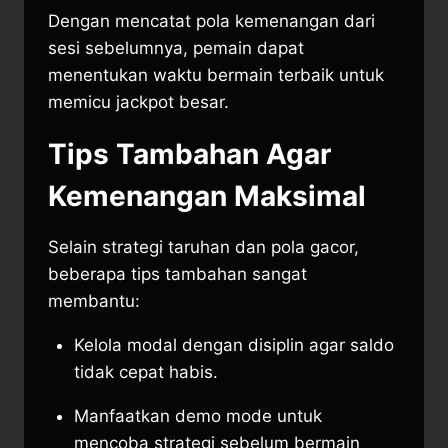
Dengan mencatat pola kemenangan dari
sesi sebelumnya, pemain dapat
menentukan waktu bermain terbaik untuk
memicu jackpot besar.
Tips Tambahan Agar
Kemenangan Maksimal
Selain strategi taruhan dan pola gacor,
beberapa tips tambahan sangat
membantu:
Kelola modal dengan disiplin agar saldo
tidak cepat habis.
Manfaatkan demo mode untuk
mencoba strategi sebelum bermain