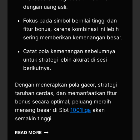
dengan uang asli.
Fokus pada simbol bernilai tinggi dan
fitur bonus, karena kombinasi ini lebih
sering memberikan kemenangan besar.
Catat pola kemenangan sebelumnya
untuk strategi lebih akurat di sesi
berikutnya.
Dengan menerapkan pola gacor, strategi
taruhan cerdas, dan memanfaatkan fitur
bonus secara optimal, peluang meraih
menang besar di Slot
1001liga
akan
semakin tinggi.
POLA
READ MORE
GACOR