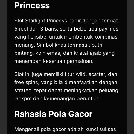
Princess
Slot Starlight Princess hadir dengan format
5 reel dan 3 baris, serta beberapa paylines
yang fleksibel untuk membentuk kombinasi
menang. Simbol khas termasuk putri
bintang, koin emas, dan kristal ajaib yang
menambah keseruan permainan.
Slot ini juga memiliki fitur wild, scatter, dan
free spins, yang bila dimanfaatkan dengan
strategi tepat dapat meningkatkan peluang
jackpot dan kemenangan beruntun.
Rahasia Pola Gacor
Mengenali pola gacor adalah kunci sukses