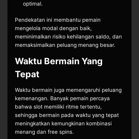
optimal.
Pendekatan ini membantu pemain
mengelola modal dengan baik,
meminimalkan risiko kehilangan saldo, dan
memaksimalkan peluang menang besar.
Waktu Bermain Yang
Tepat
Waktu bermain juga memengaruhi peluang
kemenangan. Banyak pemain percaya
bahwa slot memiliki ritme tertentu,
sehingga bermain pada waktu yang tepat
meningkatkan kemungkinan kombinasi
menang dan free spins.