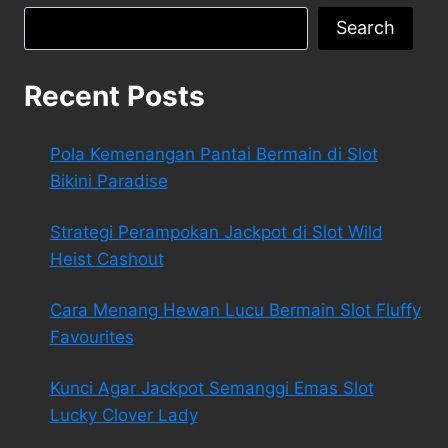
Search
Recent Posts
Pola Kemenangan Pantai Bermain di Slot
Bikini Paradise
Strategi Perampokan Jackpot di Slot Wild
Heist Cashout
Cara Menang Hewan Lucu Bermain Slot Fluffy
Favourites
Kunci Agar Jackpot Semanggi Emas Slot
Lucky Clover Lady