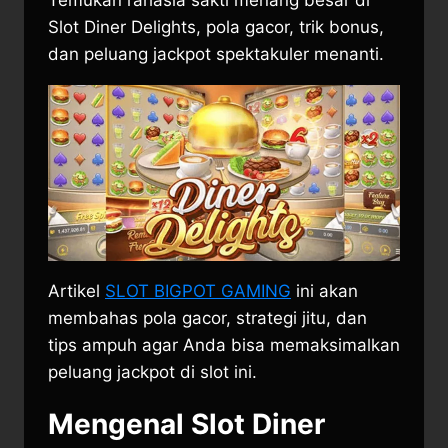
Temukan rahasia sakti menang besar di
Slot Diner Delights, pola gacor, trik bonus,
dan peluang jackpot spektakuler menanti.
Artikel
SLOT BIGPOT GAMING
ini akan
membahas pola gacor, strategi jitu, dan
tips ampuh agar Anda bisa memaksimalkan
peluang jackpot di slot ini.
Mengenal Slot Diner