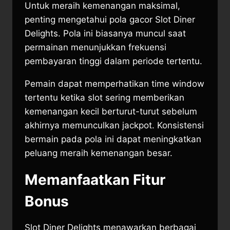
Untuk meraih kemenangan maksimal,
penting mengetahui pola gacor Slot Diner
Delights. Pola ini biasanya muncul saat
permainan menunjukkan frekuensi
pembayaran tinggi dalam periode tertentu.
Pemain dapat memperhatikan time window
tertentu ketika slot sering memberikan
kemenangan kecil berturut-turut sebelum
akhirnya memunculkan jackpot. Konsistensi
bermain pada pola ini dapat meningkatkan
peluang meraih kemenangan besar.
Memanfaatkan Fitur
Bonus
Slot Diner Delights menawarkan berbagai