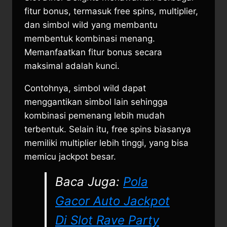
fitur bonus, termasuk free spins, multiplier,
dan simbol wild yang membantu
membentuk kombinasi menang.
Memanfaatkan fitur bonus secara
maksimal adalah kunci.
Contohnya, simbol wild dapat
menggantikan simbol lain sehingga
kombinasi pemenang lebih mudah
terbentuk. Selain itu, free spins biasanya
memiliki multiplier lebih tinggi, yang bisa
memicu jackpot besar.
Baca Juga:
Pola
Gacor Auto Jackpot
Di Slot Rave Party