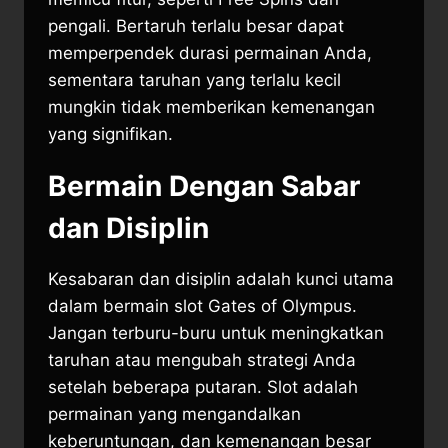
pengali. Bertaruh terlalu besar dapat
memperpendek durasi permainan Anda,
sementara taruhan yang terlalu kecil
mungkin tidak memberikan kemenangan
yang signifikan.
Bermain Dengan Sabar
dan Disiplin
Kesabaran dan disiplin adalah kunci utama
dalam bermain slot Gates of Olympus.
Jangan terburu-buru untuk meningkatkan
taruhan atau mengubah strategi Anda
setelah beberapa putaran. Slot adalah
permainan yang mengandalkan
keberuntungan, dan kemenangan besar