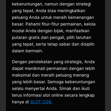
keberuntungan, namun dengan strategi
yang tepat, Anda bisa meningkatkan
peluang Anda untuk meraih kemenangan
besar. Pahami fitur-fitur permainan, kelola
modal Anda dengan bijak, manfaatkan
putaran gratis dan pengali, pilih taruhan
yang tepat, serta tetap sabar dan disiplin
dalam bermain.
Dengan pendekatan yang strategis, Anda
dapat menikmati permainan dengan lebih
maksimal dan meraih peluang menang
yang lebih besar. Semoga keberuntungan
selalu menyertai Anda. Simak dan ikuti
terus informasi slot online secara lengkap
hanya di
SLOT CQ9
.