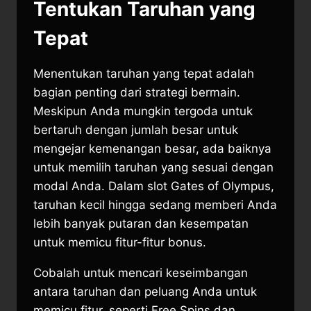
Tentukan Taruhan yang
Tepat
Menentukan taruhan yang tepat adalah
bagian penting dari strategi bermain.
Meskipun Anda mungkin tergoda untuk
bertaruh dengan jumlah besar untuk
mengejar kemenangan besar, ada baiknya
untuk memilih taruhan yang sesuai dengan
modal Anda. Dalam slot Gates of Olympus,
taruhan kecil hingga sedang memberi Anda
lebih banyak putaran dan kesempatan
untuk memicu fitur-fitur bonus.
Cobalah untuk mencari keseimbangan
antara taruhan dan peluang Anda untuk
memicu fitur, seperti Free Spins dan