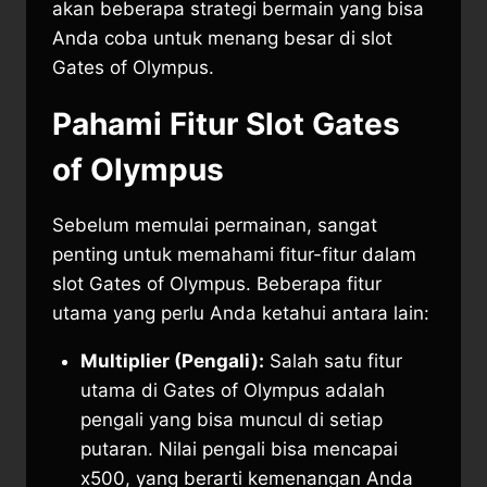
akan beberapa strategi bermain yang bisa
Anda coba untuk menang besar di slot
Gates of Olympus.
Pahami Fitur Slot Gates
of Olympus
Sebelum memulai permainan, sangat
penting untuk memahami fitur-fitur dalam
slot Gates of Olympus. Beberapa fitur
utama yang perlu Anda ketahui antara lain:
Multiplier (Pengali):
Salah satu fitur
utama di Gates of Olympus adalah
pengali yang bisa muncul di setiap
putaran. Nilai pengali bisa mencapai
x500, yang berarti kemenangan Anda