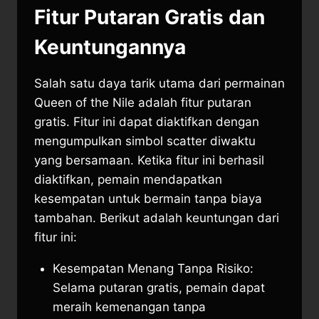
Fitur Putaran Gratis dan
Keuntungannya
Salah satu daya tarik utama dari permainan
Queen of the Nile adalah fitur putaran
gratis. Fitur ini dapat diaktifkan dengan
mengumpulkan simbol scatter diwaktu
yang bersamaan. Ketika fitur ini berhasil
diaktifkan, pemain mendapatkan
kesempatan untuk bermain tanpa biaya
tambahan. Berikut adalah keuntungan dari
fitur ini:
Kesempatan Menang Tanpa Risiko:
Selama putaran gratis, pemain dapat
meraih kemenangan tanpa