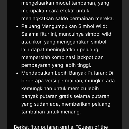
mengeluarkan modal tambahan, yang
merupakan cara efektif untuk
meningkatkan saldo permainan mereka.
Peluang Mengumpulkan Simbol Wild:
Selama fitur ini, munculnya simbol wild
atau ikon yang menggantikan simbol
lain dapat meningkatkan peluang
memperoleh kombinasi jackpot dan
pembayaran yang lebih tinggi.
Mendapatkan Lebih Banyak Putaran: Di
beberapa versi permainan, mungkin ada
kemungkinan untuk memicu lebih
banyak putaran gratis selama putaran
yang sudah ada, memberikan peluang
tambahan untuk menang.
Berkat fitur putaran gratis, “Queen of the