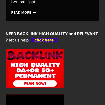
berlipat-lipat.
MENGENAL
READ MORE
SIMBOL
DAN
PEMBAYARAN
DI
NEED BACKLINK HIGH QUALITY and RELEVANT
QUEEN
?
let us help.
click here
OF
THE
NILE