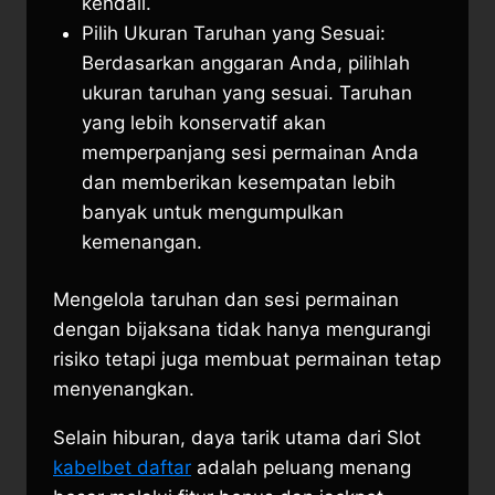
kendali.
Pilih Ukuran Taruhan yang Sesuai:
Berdasarkan anggaran Anda, pilihlah
ukuran taruhan yang sesuai. Taruhan
yang lebih konservatif akan
memperpanjang sesi permainan Anda
dan memberikan kesempatan lebih
banyak untuk mengumpulkan
kemenangan.
Mengelola taruhan dan sesi permainan
dengan bijaksana tidak hanya mengurangi
risiko tetapi juga membuat permainan tetap
menyenangkan.
Selain hiburan, daya tarik utama dari Slot
kabelbet daftar
adalah peluang menang