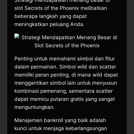
Strategi mendapatkan menang besar di
slot Secrets of the Phoenix melibatkan
beberapa langkah yang dapat
meningkatkan peluang Anda.
Penting untuk memahami simbol dan fitur
dalam permainan. Simbol wild dan scatter
memiliki peran penting, di mana wild dapat
menggantikan simbol lain untuk menyusun
kombinasi pemenang, sementara scatter
dapat memicu putaran gratis yang sangat
menguntungkan.
Manajemen bankroll yang baik adalah
kunci untuk menjaga keberlangsungan