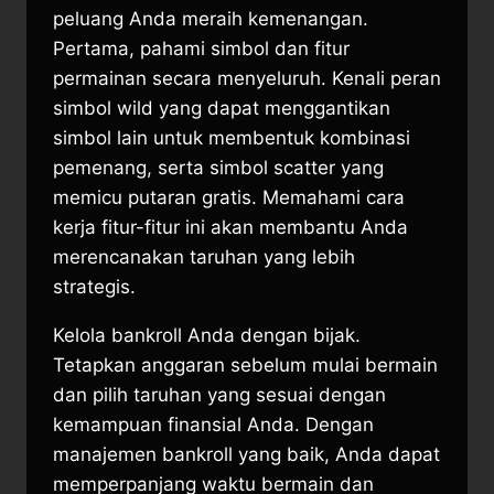
peluang Anda meraih kemenangan.
Pertama, pahami simbol dan fitur
permainan secara menyeluruh. Kenali peran
simbol wild yang dapat menggantikan
simbol lain untuk membentuk kombinasi
pemenang, serta simbol scatter yang
memicu putaran gratis. Memahami cara
kerja fitur-fitur ini akan membantu Anda
merencanakan taruhan yang lebih
strategis.
Kelola bankroll Anda dengan bijak.
Tetapkan anggaran sebelum mulai bermain
dan pilih taruhan yang sesuai dengan
kemampuan finansial Anda. Dengan
manajemen bankroll yang baik, Anda dapat
memperpanjang waktu bermain dan