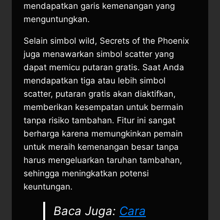
mendapatkan garis kemenangan yang
menguntungkan.
Selain simbol wild, Secrets of the Phoenix
juga menawarkan simbol scatter yang
dapat memicu putaran gratis. Saat Anda
mendapatkan tiga atau lebih simbol
scatter, putaran gratis akan diaktifkan,
memberikan kesempatan untuk bermain
tanpa risiko tambahan. Fitur ini sangat
berharga karena memungkinkan pemain
untuk meraih kemenangan besar tanpa
harus mengeluarkan taruhan tambahan,
sehingga meningkatkan potensi
keuntungan.
Baca Juga:
Cara