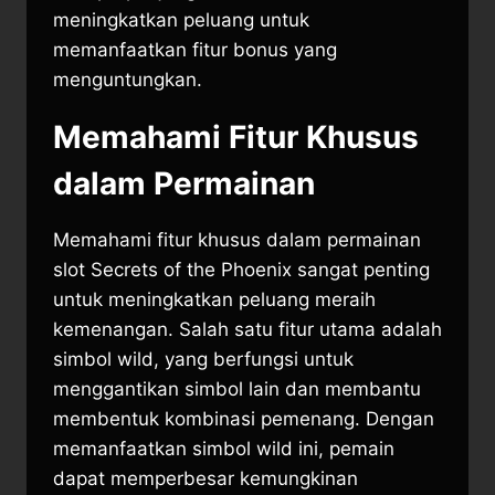
meningkatkan peluang untuk
memanfaatkan fitur bonus yang
menguntungkan.
Memahami Fitur Khusus
dalam Permainan
Memahami fitur khusus dalam permainan
slot Secrets of the Phoenix sangat penting
untuk meningkatkan peluang meraih
kemenangan. Salah satu fitur utama adalah
simbol wild, yang berfungsi untuk
menggantikan simbol lain dan membantu
membentuk kombinasi pemenang. Dengan
memanfaatkan simbol wild ini, pemain
dapat memperbesar kemungkinan