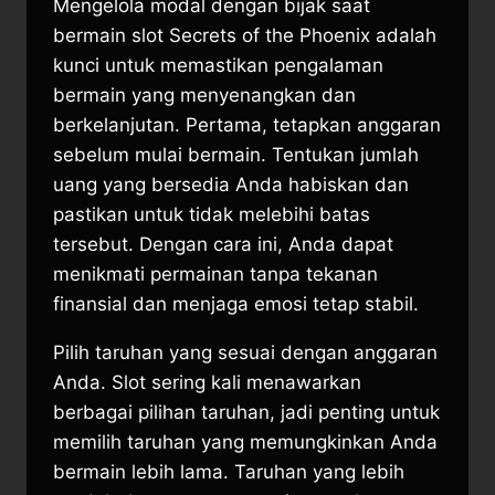
Mengelola modal dengan bijak saat
bermain slot Secrets of the Phoenix adalah
kunci untuk memastikan pengalaman
bermain yang menyenangkan dan
berkelanjutan. Pertama, tetapkan anggaran
sebelum mulai bermain. Tentukan jumlah
uang yang bersedia Anda habiskan dan
pastikan untuk tidak melebihi batas
tersebut. Dengan cara ini, Anda dapat
menikmati permainan tanpa tekanan
finansial dan menjaga emosi tetap stabil.
Pilih taruhan yang sesuai dengan anggaran
Anda. Slot sering kali menawarkan
berbagai pilihan taruhan, jadi penting untuk
memilih taruhan yang memungkinkan Anda
bermain lebih lama. Taruhan yang lebih