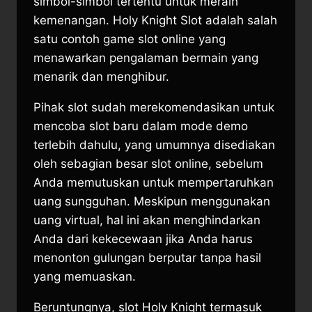
simbol-simbol tertentu untuk meraih
kemenangan. Holy Knight Slot adalah salah
satu contoh game slot online yang
menawarkan pengalaman bermain yang
menarik dan menghibur.
Pihak slot sudah merekomendasikan untuk
mencoba slot baru dalam mode demo
terlebih dahulu, yang umumnya disediakan
oleh sebagian besar slot online, sebelum
Anda memutuskan untuk mempertaruhkan
uang sungguhan. Meskipun menggunakan
uang virtual, hal ini akan menghindarkan
Anda dari kekecewaan jika Anda harus
menonton gulungan berputar tanpa hasil
yang memuaskan.
Beruntungnya, slot Holy Knight termasuk