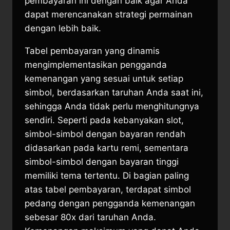
pembayaran ini dengan baik agar Anda
dapat merencanakan strategi permainan
dengan lebih baik.
Tabel pembayaran yang dinamis
mengimplementasikan pengganda
kemenangan yang sesuai untuk setiap
simbol, berdasarkan taruhan Anda saat ini,
sehingga Anda tidak perlu menghitungnya
sendiri. Seperti pada kebanyakan slot,
simbol-simbol dengan bayaran rendah
didasarkan pada kartu remi, sementara
simbol-simbol dengan bayaran tinggi
memiliki tema tertentu. Di bagian paling
atas tabel pembayaran, terdapat simbol
pedang dengan pengganda kemenangan
sebesar 80x dari taruhan Anda.