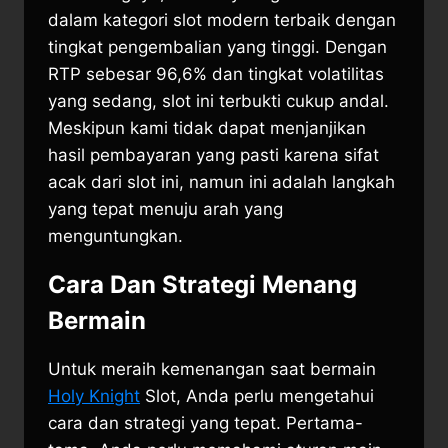
dalam kategori slot modern terbaik dengan
tingkat pengembalian yang tinggi. Dengan
RTP sebesar 96,6% dan tingkat volatilitas
yang sedang, slot ini terbukti cukup andal.
Meskipun kami tidak dapat menjanjikan
hasil pembayaran yang pasti karena sifat
acak dari slot ini, namun ini adalah langkah
yang tepat menuju arah yang
menguntungkan.
Cara Dan Strategi Menang
Bermain
Untuk meraih kemenangan saat bermain
Holy Knight
Slot, Anda perlu mengetahui
cara dan strategi yang tepat. Pertama-