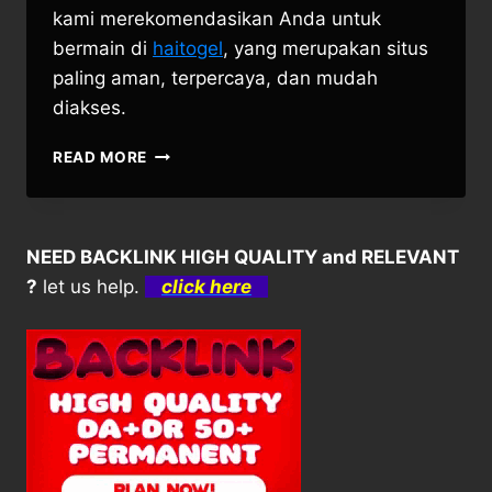
kami merekomendasikan Anda untuk
bermain di
haitogel
, yang merupakan situs
paling aman, terpercaya, dan mudah
diakses.
HOLY
READ MORE
KNIGHT
–
MENJAGA
KESEIMBANGAN
NEED BACKLINK HIGH QUALITY and RELEVANT
ANTARA
?
let us help.
click here
KEHIDUPAN