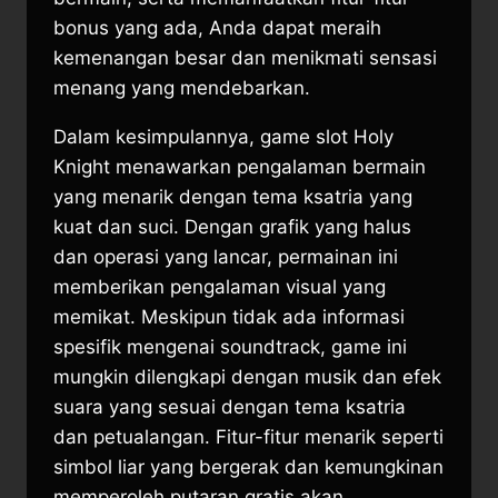
bonus yang ada, Anda dapat meraih
kemenangan besar dan menikmati sensasi
menang yang mendebarkan.
Dalam kesimpulannya, game slot Holy
Knight menawarkan pengalaman bermain
yang menarik dengan tema ksatria yang
kuat dan suci. Dengan grafik yang halus
dan operasi yang lancar, permainan ini
memberikan pengalaman visual yang
memikat. Meskipun tidak ada informasi
spesifik mengenai soundtrack, game ini
mungkin dilengkapi dengan musik dan efek
suara yang sesuai dengan tema ksatria
dan petualangan. Fitur-fitur menarik seperti
simbol liar yang bergerak dan kemungkinan
memperoleh putaran gratis akan