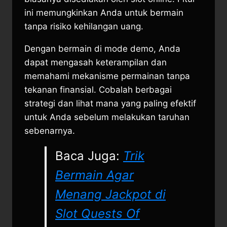
ini memungkinkan Anda untuk bermain
tanpa risiko kehilangan uang.
Dengan bermain di mode demo, Anda
dapat mengasah keterampilan dan
memahami mekanisme permainan tanpa
tekanan finansial. Cobalah berbagai
strategi dan lihat mana yang paling efektif
untuk Anda sebelum melakukan taruhan
sebenarnya.
Baca Juga:
Trik
Bermain Agar
Menang Jackpot di
Slot Quests Of