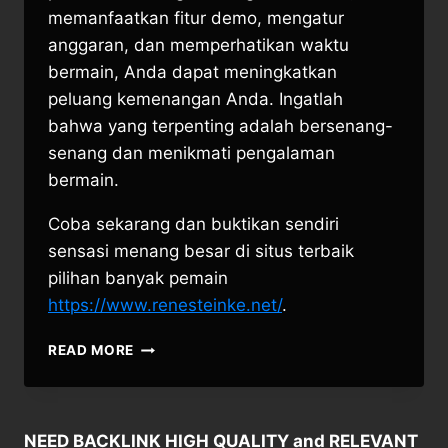
memanfaatkan fitur demo, mengatur
anggaran, dan memperhatikan waktu
bermain, Anda dapat meningkatkan
peluang kemenangan Anda. Ingatlah
bahwa yang terpenting adalah bersenang-
senang dan menikmati pengalaman
bermain.
Coba sekarang dan buktikan sendiri
sensasi menang besar di situs terbaik
pilihan banyak pemain
https://www.renesteinke.net/
.
CARA
READ MORE
MEMENANGKAN
SLOT
SUPER
FRUIT
NEED BACKLINK HIGH QUALITY and RELEVANT