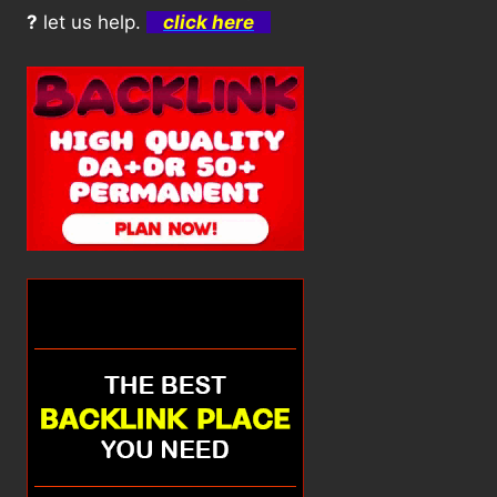
BLAST
?
let us help.
click here
DENGAN
MUDAH
DAN
CEPAT