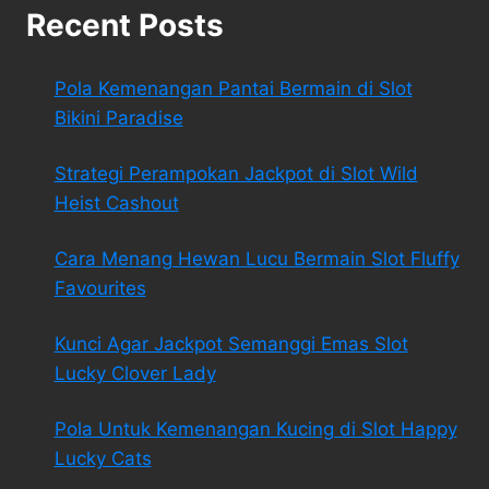
Recent Posts
Pola Kemenangan Pantai Bermain di Slot
Bikini Paradise
Strategi Perampokan Jackpot di Slot Wild
Heist Cashout
Cara Menang Hewan Lucu Bermain Slot Fluffy
Favourites
Kunci Agar Jackpot Semanggi Emas Slot
Lucky Clover Lady
Pola Untuk Kemenangan Kucing di Slot Happy
Lucky Cats