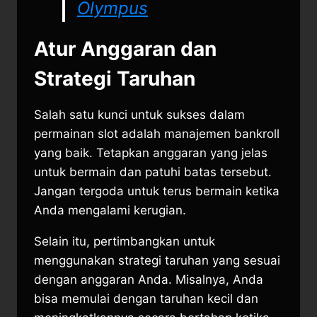
Olympus
Atur Anggaran dan
Strategi Taruhan
Salah satu kunci untuk sukses dalam
permainan slot adalah manajemen bankroll
yang baik. Tetapkan anggaran yang jelas
untuk bermain dan patuhi batas tersebut.
Jangan tergoda untuk terus bermain ketika
Anda mengalami kerugian.
Selain itu, pertimbangkan untuk
menggunakan strategi taruhan yang sesuai
dengan anggaran Anda. Misalnya, Anda
bisa memulai dengan taruhan kecil dan