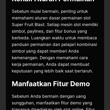
Sebelum mulai bermain, penting untuk
memahami aturan dasar permainan slot
Super Fruit Blast. Setiap mesin slot memiliki
simbol, paylines, dan fitur bonus yang
berbeda. Luangkan waktu untuk membaca
panduan permainan dan pelajari kombinasi
simbol yang dapat memberi Anda
kemenangan. Dengan memahami cara
kerja permainan, Anda dapat membuat
keputusan yang lebih baik saat bertaruh.
Manfaatkan Fitur Demo
Sebelum Anda bermain dengan uang
sungguhan, manfaatkan fitur demo yang
biasanya disediakan oleh slot online. Fitur