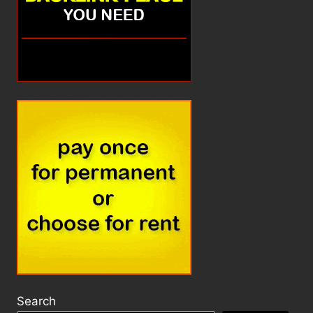
Search