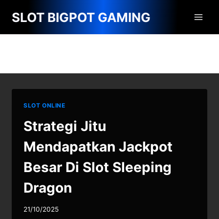
Skip
SLOT BIGPOT GAMING
to
content
Slot Sleeping Dragon
SLOT ONLINE
Strategi Jitu
Mendapatkan Jackpot
Besar Di Slot Sleeping
Dragon
21/10/2025