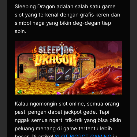
Sleeping Dragon adalah salah satu game
slot yang terkenal dengan grafis keren dan
simbol naga yang bikin deg-degan tiap
spin.
Kalau ngomongin slot online, semua orang
pasti pengen dapet jackpot gede. Tapi
nggak semua ngerti trik-trik yang bisa bikin
peluang menang di game tertentu lebih
besar. Di artikel
SLOT BIGPOT GAMING
ini,