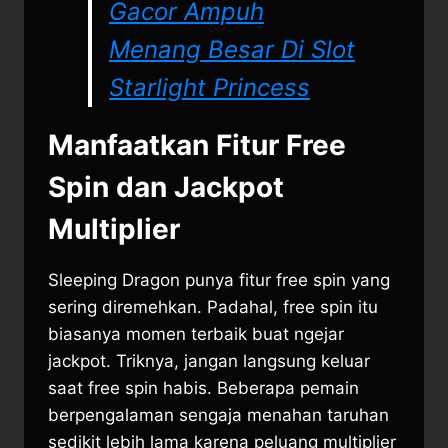
Gacor Ampuh
Menang Besar Di Slot
Starlight Princess
Manfaatkan Fitur Free
Spin dan Jackpot
Multiplier
Sleeping Dragon punya fitur free spin yang
sering diremehkan. Padahal, free spin itu
biasanya momen terbaik buat ngejar
jackpot. Triknya, jangan langsung keluar
saat free spin habis. Beberapa pemain
berpengalaman sengaja menahan taruhan
sedikit lebih lama karena peluang multiplier