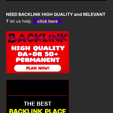
MENDAPATKAN
JACKPOT
BESAR
NEED BACKLINK HIGH QUALITY and RELEVANT
DI
?
let us help.
click here
SLOT
SLEEPING
DRAGON