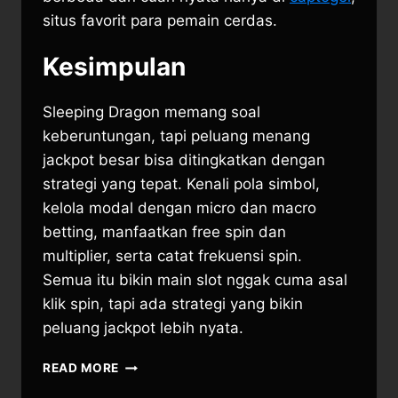
situs favorit para pemain cerdas.
Kesimpulan
Sleeping Dragon memang soal
keberuntungan, tapi peluang menang
jackpot besar bisa ditingkatkan dengan
strategi yang tepat. Kenali pola simbol,
kelola modal dengan micro dan macro
betting, manfaatkan free spin dan
multiplier, serta catat frekuensi spin.
Semua itu bikin main slot nggak cuma asal
klik spin, tapi ada strategi yang bikin
peluang jackpot lebih nyata.
STRATEGI
READ MORE
JITU