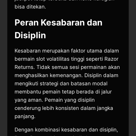
bisa ditekan.
Peran Kesabaran dan
Disiplin
Kesabaran merupakan faktor utama dalam
bermain slot volatilitas tinggi seperti Razor
Returns. Tidak semua sesi permainan akan
menghasilkan kemenangan. Disiplin dalam
mengikuti strategi dan batasan modal
membantu pemain tetap berada di jalur
yang aman. Pemain yang disiplin
cenderung lebih konsisten dalam jangka
panjang.
Dengan kombinasi kesabaran dan disiplin,