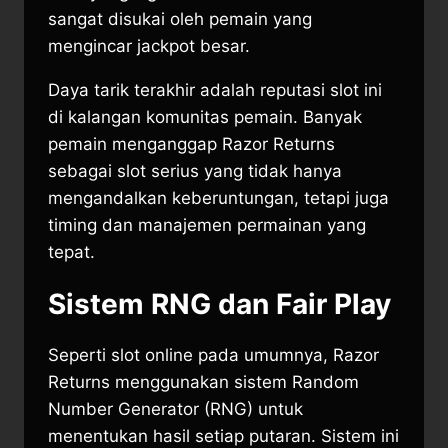
sangat disukai oleh pemain yang
mengincar jackpot besar.
Daya tarik terakhir adalah reputasi slot ini
di kalangan komunitas pemain. Banyak
pemain menganggap Razor Returns
sebagai slot serius yang tidak hanya
mengandalkan keberuntungan, tetapi juga
timing dan manajemen permainan yang
tepat.
Sistem RNG dan Fair Play
Seperti slot online pada umumnya, Razor
Returns menggunakan sistem Random
Number Generator (RNG) untuk
menentukan hasil setiap putaran. Sistem ini