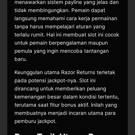
menawarkan sistem payline yang jelas dan
tidak membingungkan. Pemain dapat
langsung memahami cara kerja permainan
tanpa harus mempelajari aturan yang
terlalu rumit. Hal ini membuat slot ini cocok
untuk pemain berpengalaman maupun
pemula yang ingin mencoba tantangan
baru.
Keunggulan utama Razor Returns terletak
pada potensi jackpot-nya. Slot ini
dirancang untuk memberikan peluang
kemenangan besar dalam kondisi tertentu,
terutama saat fitur bonus aktif. Inilah yang
membuatnya menjadi incaran utama para
pemburu jackpot.