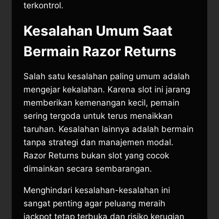
terkontrol.
Kesalahan Umum Saat
Bermain Razor Returns
Salah satu kesalahan paling umum adalah
mengejar kekalahan. Karena slot ini jarang
memberikan kemenangan kecil, pemain
sering tergoda untuk terus menaikkan
taruhan. Kesalahan lainnya adalah bermain
tanpa strategi dan manajemen modal.
Razor Returns bukan slot yang cocok
dimainkan secara sembarangan.
Menghindari kesalahan-kesalahan ini
sangat penting agar peluang meraih
jackpot tetap terbuka dan risiko kerugian