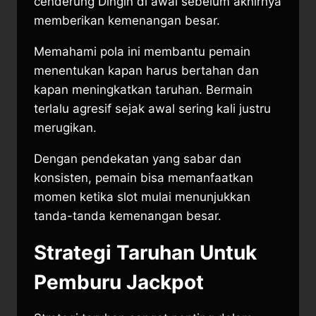
cenderung Dingin di awal sebelum akhirnya
memberikan kemenangan besar.
Memahami pola ini membantu pemain
menentukan kapan harus bertahan dan
kapan meningkatkan taruhan. Bermain
terlalu agresif sejak awal sering kali justru
merugikan.
Dengan pendekatan yang sabar dan
konsisten, pemain bisa memanfaatkan
momen ketika slot mulai menunjukkan
tanda-tanda kemenangan besar.
Strategi Taruhan Untuk
Pemburu Jackpot