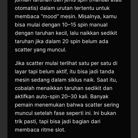
otomatis) dalam urutan tertentu untuk
membaca “mood” mesin. Misalnya, kamu
bisa mulai dengan 10–15 spin manual
dengan taruhan kecil, lalu naikkan sedikit
taruhan jika dalam 20 spin belum ada
scatter yang muncul.
Jika scatter mulai terlihat satu per satu di
layar tapi belum aktif, itu bisa jadi tanda
mesin sedang dalam siklus naik. Saat itu,
cobalah menaikkan taruhan sedikit dan
aktifkan auto-spin 20–30 kali. Banyak
pemain menemukan bahwa scatter sering
muncul setelah fase seperti ini. Ini bukan
trik pasti, tapi bisa jadi bagian dari
membaca ritme slot.