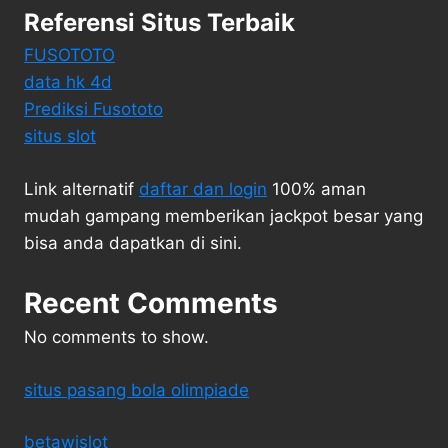
Referensi Situs Terbaik
FUSOTOTO
data hk 4d
Prediksi Fusototo
situs slot
Link alternatif
daftar dan login
100% aman
mudah gampang memberikan jackpot besar yang
bisa anda dapatkan di sini.
Recent Comments
No comments to show.
situs pasang bola olimpiade
betawislot