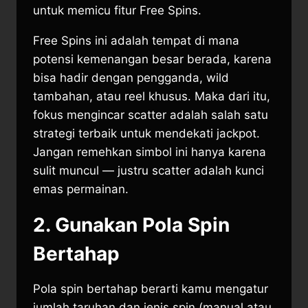
untuk memicu fitur Free Spins.
Free Spins ini adalah tempat di mana
potensi kemenangan besar berada, karena
bisa hadir dengan pengganda, wild
tambahan, atau reel khusus. Maka dari itu,
fokus mengincar scatter adalah salah satu
strategi terbaik untuk mendekati jackpot.
Jangan remehkan simbol ini hanya karena
sulit muncul — justru scatter adalah kunci
emas permainan.
2. Gunakan Pola Spin
Bertahap
Pola spin bertahap berarti kamu mengatur
jumlah taruhan dan jenis spin (manual atau