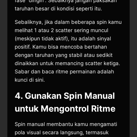
fase “dingin”. Sebaiknya jangan paksakan
taruhan besar di kondisi seperti itu.
Sebaliknya, jika dalam beberapa spin kamu
melihat 1 atau 2 scatter sering muncul
(meskipun tidak aktif), itu adalah sinyal
positif. Kamu bisa mencoba bertahan
dengan taruhan yang stabil atau sedikit
dinaikkan untuk memancing scatter ketiga.
Sabar dan baca ritme permainan adalah
kunci di sini.
4. Gunakan Spin Manual
untuk Mengontrol Ritme
Spin manual membantu kamu mengamati
pola visual secara langsung, termasuk