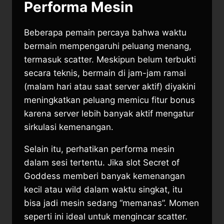
Performa Mesin
Beberapa pemain percaya bahwa waktu
bermain mempengaruhi peluang menang,
termasuk scatter. Meskipun belum terbukti
secara teknis, bermain di jam-jam ramai
(malam hari atau saat server aktif) diyakini
meningkatkan peluang memicu fitur bonus
karena server lebih banyak aktif mengatur
sirkulasi kemenangan.
Selain itu, perhatikan performa mesin
dalam sesi tertentu. Jika slot Secret of
Goddess memberi banyak kemenangan
kecil atau wild dalam waktu singkat, itu
bisa jadi mesin sedang “memanas”. Momen
seperti ini ideal untuk mengincar scatter.