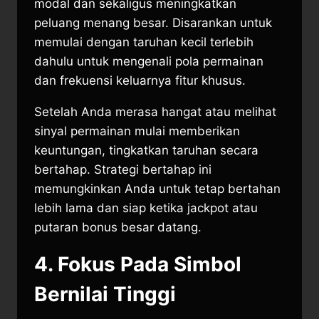
modal dan sekaligus meningkatkan
peluang menang besar. Disarankan untuk
memulai dengan taruhan kecil terlebih
dahulu untuk mengenali pola permainan
dan frekuensi keluarnya fitur khusus.
Setelah Anda merasa hangat atau melihat
sinyal permainan mulai memberikan
keuntungan, tingkatkan taruhan secara
bertahap. Strategi bertahap ini
memungkinkan Anda untuk tetap bertahan
lebih lama dan siap ketika jackpot atau
putaran bonus besar datang.
4. Fokus Pada Simbol
Bernilai Tinggi