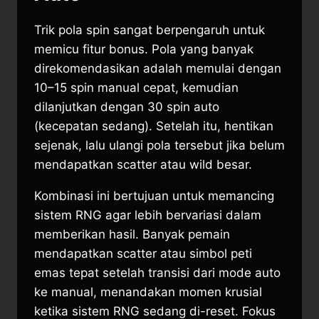
Trik pola spin sangat berpengaruh untuk
memicu fitur bonus. Pola yang banyak
direkomendasikan adalah memulai dengan
10–15 spin manual cepat, kemudian
dilanjutkan dengan 30 spin auto
(kecepatan sedang). Setelah itu, hentikan
sejenak, lalu ulangi pola tersebut jika belum
mendapatkan scatter atau wild besar.
Kombinasi ini bertujuan untuk memancing
sistem RNG agar lebih bervariasi dalam
memberikan hasil. Banyak pemain
mendapatkan scatter atau simbol peti
emas tepat setelah transisi dari mode auto
ke manual, menandakan momen krusial
ketika sistem RNG sedang di-reset. Fokus