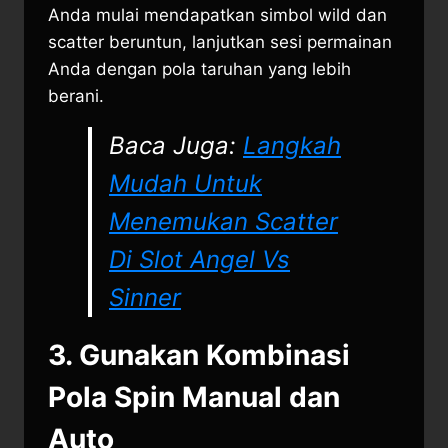
Anda mulai mendapatkan simbol wild dan
scatter beruntun, lanjutkan sesi permainan
Anda dengan pola taruhan yang lebih
berani.
Baca Juga:
Langkah
Mudah Untuk
Menemukan Scatter
Di Slot Angel Vs
Sinner
3. Gunakan Kombinasi
Pola Spin Manual dan
Auto