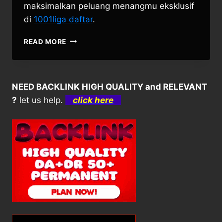
maksimalkan peluang menangmu eksklusif
di
1001liga daftar
.
STRATEGI
READ MORE
POLA
MENANG
MAXWIN
DI
NEED BACKLINK HIGH QUALITY and RELEVANT
SLOT
?
let us help.
click here
ONLINE
GOLD
OF
THE
KING