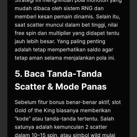
mudah dibaca oleh sistem RNG dan
memberi kesan pemain dinamis. Selain itu,
saat scatter muncul dalam bet tinggi, nilai
free spin dan multiplier yang didapat tentu
jauh lebih besar. Yang paling penting
adalah tetap memperhatikan saldo agar
tetap aman selama menjalankan pola ini.
5. Baca Tanda-Tanda
Scatter & Mode Panas
Sebelum fitur bonus benar-benar aktif, slot
Gold of the King biasanya memberikan
“kode” atau tanda-tanda tertentu. Salah
satunya adalah kemunculan 2 scatter
dalam 10–15 spin, atau simbol wild mulai