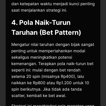
dan ketepatan waktu menjadi kunci penting
saat menjalankan strategi ini.
4. Pola Naik-Turun
Taruhan (Bet Pattern)
Mengatur nilai taruhan dengan bijak sangat
penting untuk mempertahankan modal
sekaligus meningkatkan potensi
kemenangan. Terapkan pola naik-turun bet
seperti ini: mulai dengan bet rendah
selama 20 spin (misalnya Rp400), lalu
naikkan ke Rp800 atau Rp1.200 untuk 10
spin berikutnya. Jika tidak ada tanda
scatter, kembali ke bet awal.
Strategi ini menghindari pola monoton yang