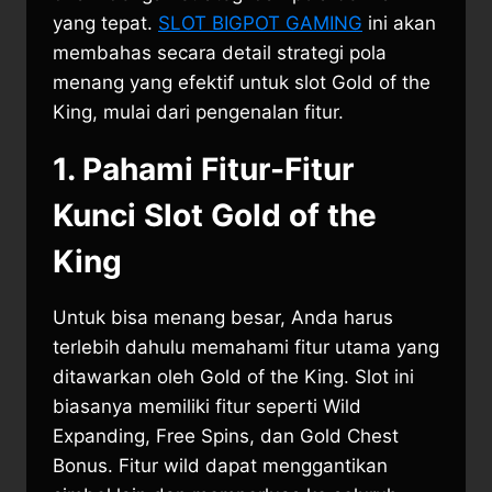
yang tepat.
SLOT BIGPOT GAMING
ini akan
membahas secara detail strategi pola
menang yang efektif untuk slot Gold of the
King, mulai dari pengenalan fitur.
1. Pahami Fitur-Fitur
Kunci Slot Gold of the
King
Untuk bisa menang besar, Anda harus
terlebih dahulu memahami fitur utama yang
ditawarkan oleh Gold of the King. Slot ini
biasanya memiliki fitur seperti Wild
Expanding, Free Spins, dan Gold Chest
Bonus. Fitur wild dapat menggantikan