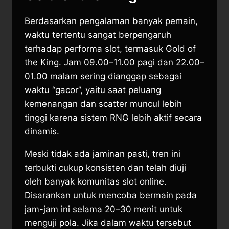
Berdasarkan pengalaman banyak pemain,
waktu tertentu sangat berpengaruh
terhadap performa slot, termasuk Gold of
the King. Jam 09.00–11.00 pagi dan 22.00–
01.00 malam sering dianggap sebagai
waktu “gacor”, yaitu saat peluang
kemenangan dan scatter muncul lebih
tinggi karena sistem RNG lebih aktif secara
dinamis.
Meski tidak ada jaminan pasti, tren ini
terbukti cukup konsisten dan telah diuji
oleh banyak komunitas slot online.
Disarankan untuk mencoba bermain pada
jam-jam ini selama 20–30 menit untuk
menguji pola. Jika dalam waktu tersebut