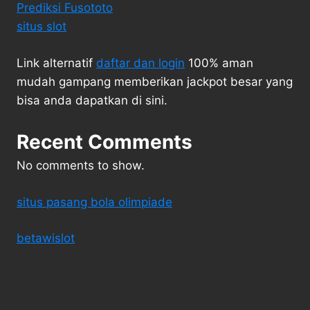
Prediksi Fusototo
situs slot
Link alternatif
daftar dan login
100% aman
mudah gampang memberikan jackpot besar yang
bisa anda dapatkan di sini.
Recent Comments
No comments to show.
situs pasang bola olimpiade
betawislot