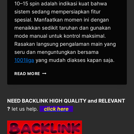
10–15 spin adalah indikasi kuat bahwa
sistem sedang mempersiapkan fitur
spesial. Manfaatkan momen ini dengan
menaikkan sedikit taruhan dan gunakan
mode manual untuk kontrol maksimal.
Rasakan langsung pengalaman main yang
seru dan menguntungkan bersama
1001liga
yang mudah diakses kapan saja.
TRIK
READ MORE
JITU
MENDAPATKAN
MAXWIN
BESAR
NEED BACKLINK HIGH QUALITY and RELEVANT
DI
?
let us help.
click here
SLOT
BONANZA
COINS