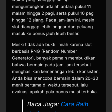
menguntungkan adalah antara pukul 11
malam hingga 2 pagi, serta pukul 10 pagi
hingga 12 siang. Pada jam-jam ini, mesin
slot dianggap lebih longgar dan peluang
masuk ke bonus jauh lebih besar.
Meski tidak ada bukti ilmiah karena slot
berbasis RNG (Random Number
Generator), banyak pemain membuktikan
bahwa bermain pada jam-jam tersebut
menghasilkan kemenangan lebih konsisten.
Anda bisa mencoba bermain dalam 20–30
menit pertama di waktu tersebut, lalu
evaluasi apakah pola bonus mulai terbuka.
Baca Juga:
Cara Raih