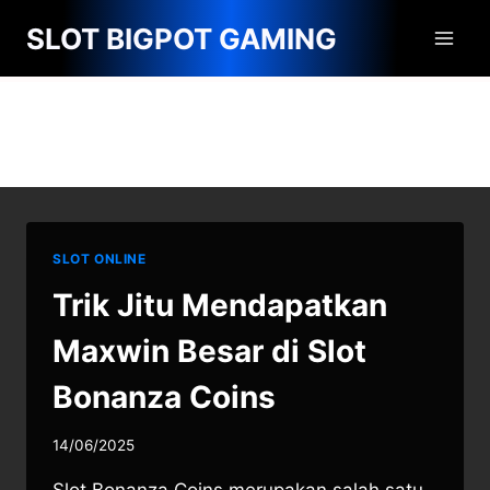
Skip
SLOT BIGPOT GAMING
to
content
Slot Online Bonanza
Coins
SLOT ONLINE
Trik Jitu Mendapatkan
Maxwin Besar di Slot
Bonanza Coins
14/06/2025