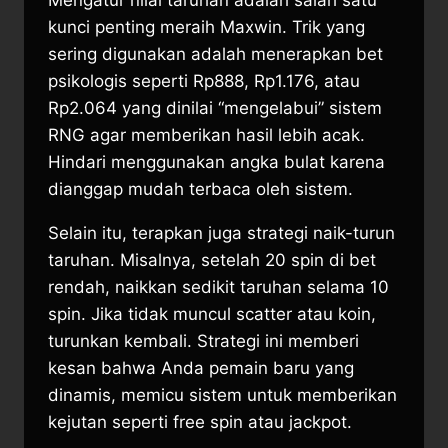
kunci penting meraih Maxwin. Trik yang
sering digunakan adalah menerapkan bet
psikologis seperti Rp888, Rp1.176, atau
Rp2.064 yang dinilai “mengelabui” sistem
RNG agar memberikan hasil lebih acak.
Hindari menggunakan angka bulat karena
dianggap mudah terbaca oleh sistem.
Selain itu, terapkan juga strategi naik-turun
taruhan. Misalnya, setelah 20 spin di bet
rendah, naikkan sedikit taruhan selama 10
spin. Jika tidak muncul scatter atau koin,
turunkan kembali. Strategi ini memberi
kesan bahwa Anda pemain baru yang
dinamis, memicu sistem untuk memberikan
kejutan seperti free spin atau jackpot.