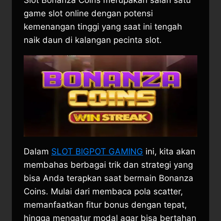
Slot Bonanza Coins merupakan salah satu
game slot online dengan potensi
kemenangan tinggi yang saat ini tengah
naik daun di kalangan pecinta slot.
Dalam
SLOT BIGPOT GAMING
ini, kita akan
membahas berbagai trik dan strategi yang
bisa Anda terapkan saat bermain Bonanza
Coins. Mulai dari membaca pola scatter,
memanfaatkan fitur bonus dengan tepat,
hingga mengatur modal agar bisa bertahan