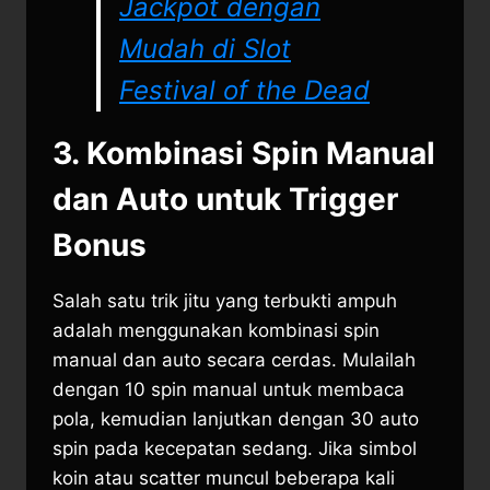
Jackpot dengan
Mudah di Slot
Festival of the Dead
3. Kombinasi Spin Manual
dan Auto untuk Trigger
Bonus
Salah satu trik jitu yang terbukti ampuh
adalah menggunakan kombinasi spin
manual dan auto secara cerdas. Mulailah
dengan 10 spin manual untuk membaca
pola, kemudian lanjutkan dengan 30 auto
spin pada kecepatan sedang. Jika simbol
koin atau scatter muncul beberapa kali