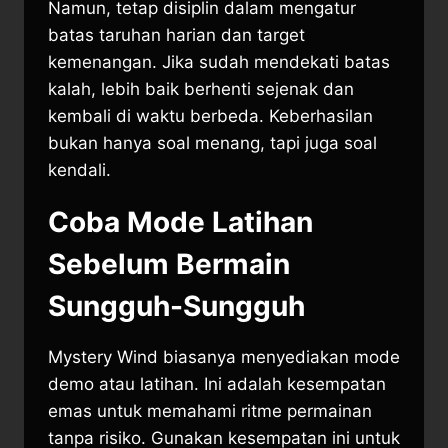
Namun, tetap disiplin dalam mengatur
batas taruhan harian dan target
kemenangan. Jika sudah mendekati batas
kalah, lebih baik berhenti sejenak dan
kembali di waktu berbeda. Keberhasilan
bukan hanya soal menang, tapi juga soal
kendali.
Coba Mode Latihan
Sebelum Bermain
Sungguh-Sungguh
Mystery Wind biasanya menyediakan mode
demo atau latihan. Ini adalah kesempatan
emas untuk memahami ritme permainan
tanpa risiko. Gunakan kesempatan ini untuk