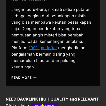
Jangan buru-buru, nikmati setiap putaran
sebagai bagian dari petualangan mistis
yang bisa membawa kejutan besar kapan
saja. Dengan pendekatan yang tepat,
hembusan angin misteri bisa berubah
menjadi badai kemenangan untukmu.
Platform
1001liga daftar
menghadirkan
pengalaman bermain daring yang
memadukan hiburan dan peluang
keuntungan.
TRIK
READ MORE
SUKSES
JACKPOT
BESAR
DI
NEED BACKLINK HIGH QUALITY and RELEVANT
SLOT
?
let us help.
click here