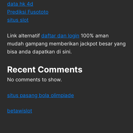
data hk 4d
Prediksi Fusototo
situs slot
Link alternatif
daftar dan login
100% aman
mudah gampang memberikan jackpot besar yang
bisa anda dapatkan di sini.
Recent Comments
No comments to show.
situs pasang bola olimpiade
betawislot