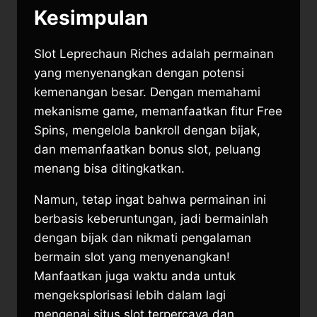
Kesimpulan
Slot Leprechaun Riches adalah permainan
yang menyenangkan dengan potensi
kemenangan besar. Dengan memahami
mekanisme game, memanfaatkan fitur Free
Spins, mengelola bankroll dengan bijak,
dan memanfaatkan bonus slot, peluang
menang bisa ditingkatkan.
Namun, tetap ingat bahwa permainan ini
berbasis keberuntungan, jadi bermainlah
dengan bijak dan nikmati pengalaman
bermain slot yang menyenangkan!
Manfaatkan juga waktu anda untuk
mengeksplorisasi lebih dalam lagi
mengenai situs slot terpercaya dan