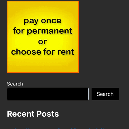
Search
Search
Recent Posts