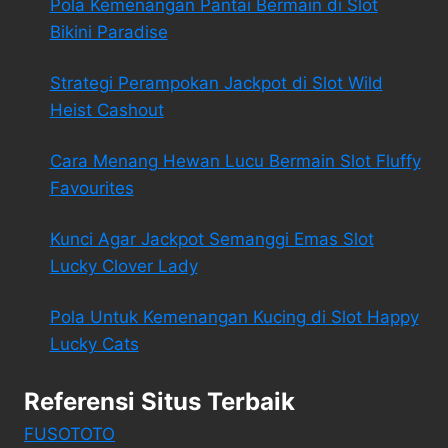
Pola Kemenangan Pantai Bermain di Slot
Bikini Paradise
Strategi Perampokan Jackpot di Slot Wild
Heist Cashout
Cara Menang Hewan Lucu Bermain Slot Fluffy
Favourites
Kunci Agar Jackpot Semanggi Emas Slot
Lucky Clover Lady
Pola Untuk Kemenangan Kucing di Slot Happy
Lucky Cats
Referensi Situs Terbaik
FUSOTOTO