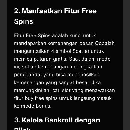
2. Manfaatkan Fitur Free
Spins
Fitur Free Spins adalah kunci untuk
mendapatkan kemenangan besar. Cobalah
mengumpulkan 4 simbol Scatter untuk
memicu putaran gratis. Saat dalam mode
ini, setiap kemenangan meningkatkan
pengganda, yang bisa menghasilkan
kemenangan yang sangat besar. Jika
memungkinkan, cari slot yang menawarkan
fitur buy free spins untuk langsung masuk
ke mode bonus.
3. Kelola Bankroll dengan