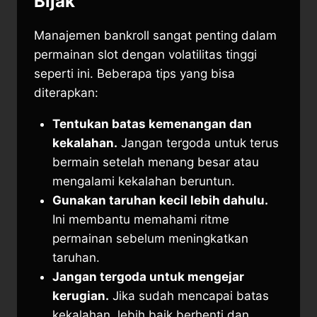
Bijak
Manajemen bankroll sangat penting dalam
permainan slot dengan volatilitas tinggi
seperti ini. Beberapa tips yang bisa
diterapkan:
Tentukan batas kemenangan dan
kekalahan.
Jangan tergoda untuk terus
bermain setelah menang besar atau
mengalami kekalahan beruntun.
Gunakan taruhan kecil lebih dahulu.
Ini membantu memahami ritme
permainan sebelum meningkatkan
taruhan.
Jangan tergoda untuk mengejar
kerugian.
Jika sudah mencapai batas
kekalahan, lebih baik berhenti dan