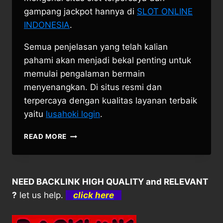
gampang jackpot hannya di
SLOT ONLINE
INDONESIA
.
Semua penjelasan yang telah kalian
pahami akan menjadi bekal penting untuk
memulai pengalaman bermain
menyenangkan. Di situs resmi dan
terpercaya dengan kualitas layanan terbaik
yaitu
lusahoki login
.
MEMBONGKAR
READ MORE
RAHASIA
KEMENANGAN
SLOT
LEPRECHAUN
NEED BACKLINK HIGH QUALITY and RELEVANT
RICHES
?
let us help.
click here