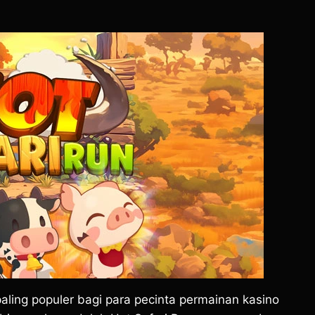
paling populer bagi para pecinta permainan kasino