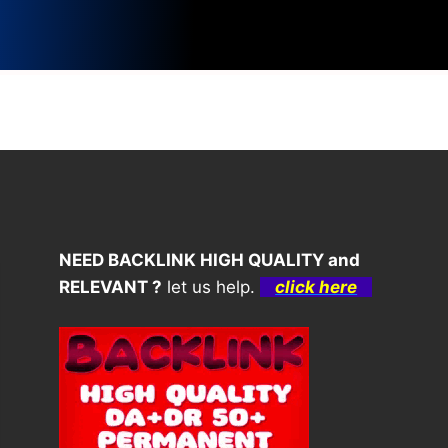
NEED BACKLINK HIGH QUALITY and
RELEVANT ?
let us help.
click here