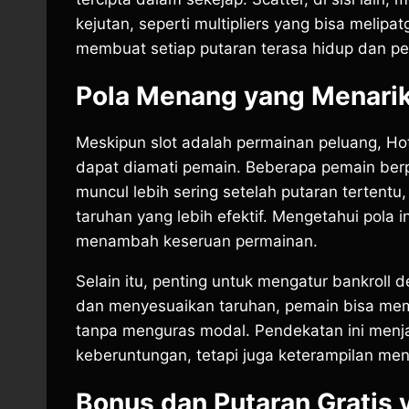
kejutan, seperti multipliers yang bisa melip
membuat setiap putaran terasa hidup dan p
Pola Menang yang Menarik
Meskipun slot adalah permainan peluang, H
dapat diamati pemain. Beberapa pemain ber
muncul lebih sering setelah putaran terten
taruhan yang lebih efektif. Mengetahui pola
menambah keseruan permainan.
Selain itu, penting untuk mengatur bankrol
dan menyesuaikan taruhan, pemain bisa me
tanpa menguras modal. Pendekatan ini menja
keberuntungan, tetapi juga keterampilan meng
Bonus dan Putaran Gratis