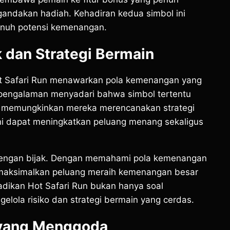
atgandakan hadiah. Kehadiran kedua simbol ini
enuh potensi kemenangan.
 dan Strategi Bermain
ot Safari Run menawarkan pola kemenangan yang
pengalaman menyadari bahwa simbol tertentu
tu, memungkinkan mereka merencanakan strategi
 ini dapat meningkatkan peluang menang sekaligus
l dengan bijak. Dengan memahami pola kemenangan
maksimalkan peluang meraih kemenangan besar
dikan Hot Safari Run bukan hanya soal
elola risiko dan strategi bermain yang cerdas.
 yang Menggoda