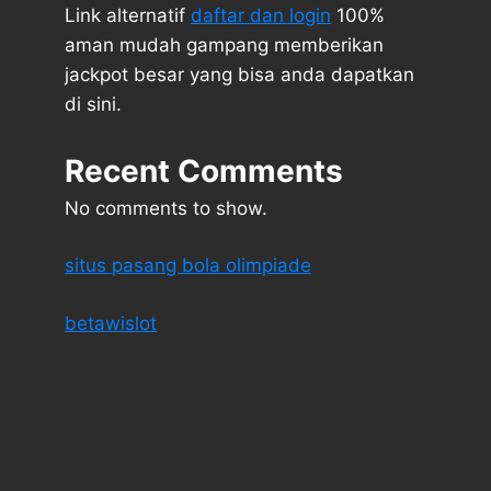
Link alternatif
daftar dan login
100%
aman mudah gampang memberikan
jackpot besar yang bisa anda dapatkan
di sini.
Recent Comments
No comments to show.
situs pasang bola olimpiade
betawislot