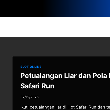
Skip
to
content
SLOT ONLINE
Petualangan Liar dan Pola
Safari Run
02/12/2025
Ikuti petualangan liar di Hot Safari Run da