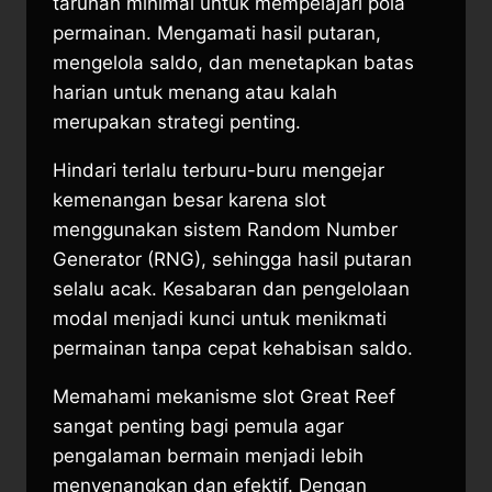
taruhan minimal untuk mempelajari pola
permainan. Mengamati hasil putaran,
mengelola saldo, dan menetapkan batas
harian untuk menang atau kalah
merupakan strategi penting.
Hindari terlalu terburu-buru mengejar
kemenangan besar karena slot
menggunakan sistem Random Number
Generator (RNG), sehingga hasil putaran
selalu acak. Kesabaran dan pengelolaan
modal menjadi kunci untuk menikmati
permainan tanpa cepat kehabisan saldo.
Memahami mekanisme slot Great Reef
sangat penting bagi pemula agar
pengalaman bermain menjadi lebih
menyenangkan dan efektif. Dengan