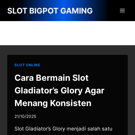
Skip
SLOT BIGPOT GAMING
to
content
Slot Gladiator’s Glory
SLOT ONLINE
Cara Bermain Slot
Gladiator’s Glory Agar
Menang Konsisten
21/10/2025
Slot Gladiator’s Glory menjadi salah satu