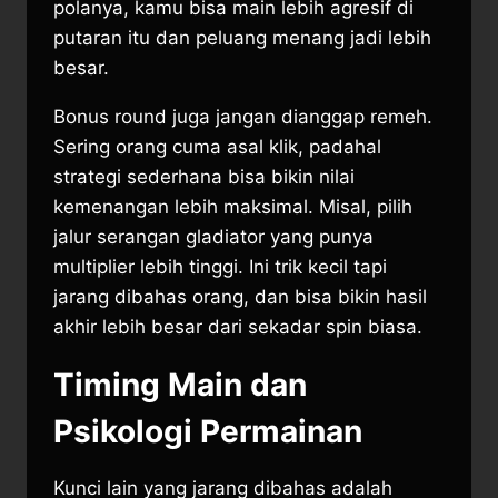
polanya, kamu bisa main lebih agresif di
putaran itu dan peluang menang jadi lebih
besar.
Bonus round juga jangan dianggap remeh.
Sering orang cuma asal klik, padahal
strategi sederhana bisa bikin nilai
kemenangan lebih maksimal. Misal, pilih
jalur serangan gladiator yang punya
multiplier lebih tinggi. Ini trik kecil tapi
jarang dibahas orang, dan bisa bikin hasil
akhir lebih besar dari sekadar spin biasa.
Timing Main dan
Psikologi Permainan
Kunci lain yang jarang dibahas adalah