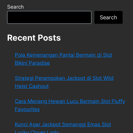
Search
Search
Recent Posts
Pola Kemenangan Pantai Bermain di Slot
Bikini Paradise
Strategi Perampokan Jackpot di Slot Wild
Heist Cashout
Cara Menang Hewan Lucu Bermain Slot Fluffy
Favourites
Kunci Agar Jackpot Semanggi Emas Slot
Lucky Clover Lady