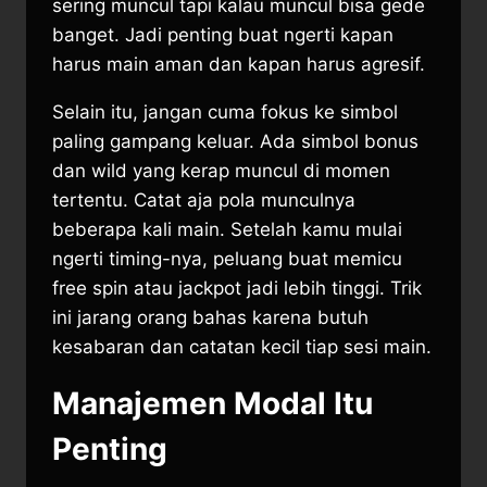
sering muncul tapi kalau muncul bisa gede
banget. Jadi penting buat ngerti kapan
harus main aman dan kapan harus agresif.
Selain itu, jangan cuma fokus ke simbol
paling gampang keluar. Ada simbol bonus
dan wild yang kerap muncul di momen
tertentu. Catat aja pola munculnya
beberapa kali main. Setelah kamu mulai
ngerti timing-nya, peluang buat memicu
free spin atau jackpot jadi lebih tinggi. Trik
ini jarang orang bahas karena butuh
kesabaran dan catatan kecil tiap sesi main.
Manajemen Modal Itu
Penting