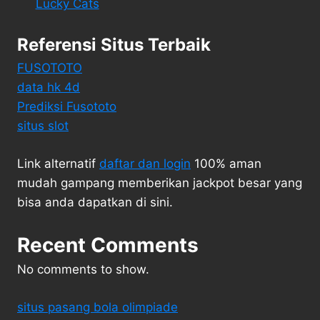
Lucky Cats
Referensi Situs Terbaik
FUSOTOTO
data hk 4d
Prediksi Fusototo
situs slot
Link alternatif
daftar dan login
100% aman
mudah gampang memberikan jackpot besar yang
bisa anda dapatkan di sini.
Recent Comments
No comments to show.
situs pasang bola olimpiade