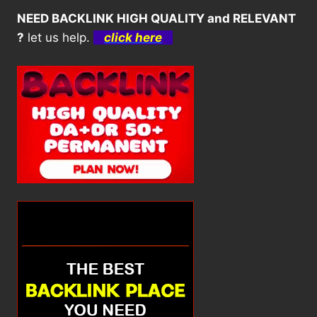
HARIAN
NEED BACKLINK HIGH QUALITY and RELEVANT
DALAM
?
let us help.
click here
SLOT
GARUDA
GEMS