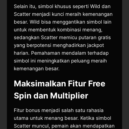
Selain itu, simbol khusus seperti Wild dan
Scatter menjadi kunci meraih kemenangan
besar. Wild bisa menggantikan simbol lain
untuk membentuk kombinasi menang,
sedangkan Scatter memicu putaran gratis
yang berpotensi menghadirkan jackpot
harian. Pemahaman mendalam terhadap
simbol ini meningkatkan peluang meraih
kemenangan besar.
Maksimalkan Fitur Free
Spin dan Multiplier
Fitur bonus menjadi salah satu rahasia
utama untuk menang besar. Ketika simbol
Scatter muncul, pemain akan mendapatkan