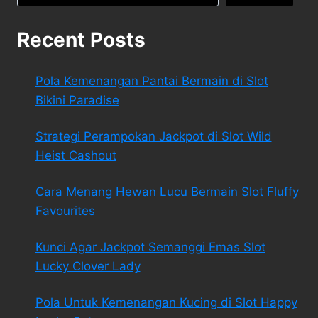
Recent Posts
Pola Kemenangan Pantai Bermain di Slot
Bikini Paradise
Strategi Perampokan Jackpot di Slot Wild
Heist Cashout
Cara Menang Hewan Lucu Bermain Slot Fluffy
Favourites
Kunci Agar Jackpot Semanggi Emas Slot
Lucky Clover Lady
Pola Untuk Kemenangan Kucing di Slot Happy