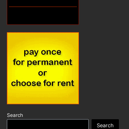
Search
Search