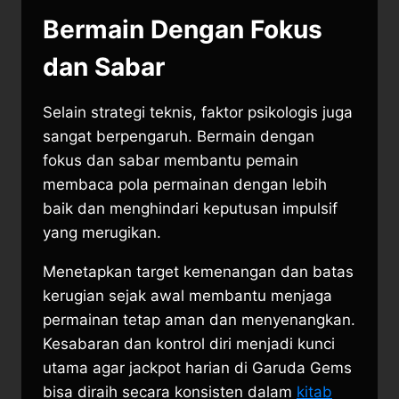
Bermain Dengan Fokus
dan Sabar
Selain strategi teknis, faktor psikologis juga
sangat berpengaruh. Bermain dengan
fokus dan sabar membantu pemain
membaca pola permainan dengan lebih
baik dan menghindari keputusan impulsif
yang merugikan.
Menetapkan target kemenangan dan batas
kerugian sejak awal membantu menjaga
permainan tetap aman dan menyenangkan.
Kesabaran dan kontrol diri menjadi kunci
utama agar jackpot harian di Garuda Gems
bisa diraih secara konsisten dalam
kitab