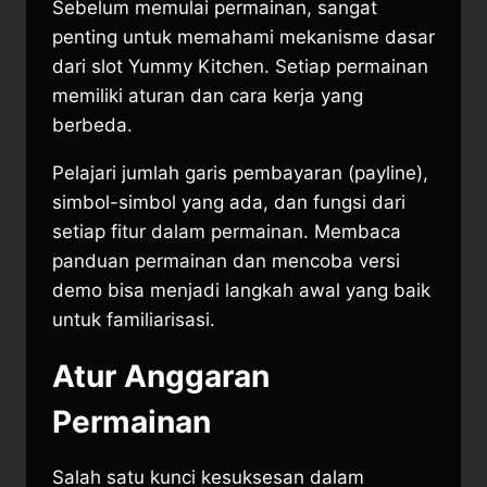
Sebelum memulai permainan, sangat
penting untuk memahami mekanisme dasar
dari slot Yummy Kitchen. Setiap permainan
memiliki aturan dan cara kerja yang
berbeda.
Pelajari jumlah garis pembayaran (payline),
simbol-simbol yang ada, dan fungsi dari
setiap fitur dalam permainan. Membaca
panduan permainan dan mencoba versi
demo bisa menjadi langkah awal yang baik
untuk familiarisasi.
Atur Anggaran
Permainan
Salah satu kunci kesuksesan dalam