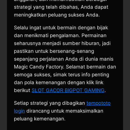
strategi yang telah dibahas, Anda dapat
meningkatkan peluang sukses Anda.
Selalu ingat untuk bermain dengan bijak
dan menikmati pengalaman. Permainan
seharusnya menjadi sumber hiburan, jadi
pastikan untuk bersenang-senang
sepanjang perjalanan Anda di dunia manis
Magic Candy Factory. Selamat bermain dan
semoga sukses, simak terus info penting
dan pola kemenangan dengan klik link
berikut
SLOT GACOR BIGPOT GAMING
.
Setiap strategi yang dibagikan
tempototo
login
dirancang untuk memaksimalkan
peluang kemenangan.