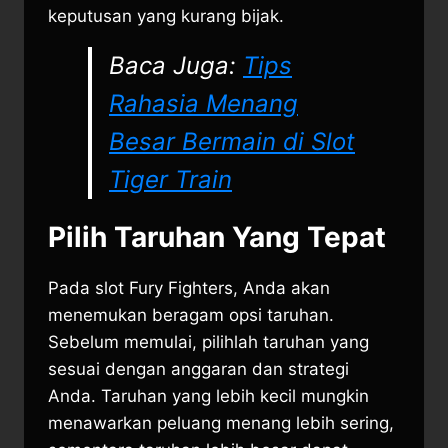
keputusan yang kurang bijak.
Baca Juga:
Tips
Rahasia Menang
Besar Bermain di Slot
Tiger Train
Pilih Taruhan Yang Tepat
Pada slot Fury Fighters, Anda akan
menemukan beragam opsi taruhan.
Sebelum memulai, pilihlah taruhan yang
sesuai dengan anggaran dan strategi
Anda. Taruhan yang lebih kecil mungkin
menawarkan peluang menang lebih sering,