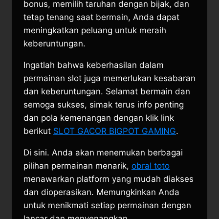
bonus, memilih taruhan dengan bijak, dan
tetap tenang saat bermain, Anda dapat
meningkatkan peluang untuk meraih
keberuntungan.
Ingatlah bahwa keberhasilan dalam
permainan slot juga memerlukan kesabaran
dan keberuntungan. Selamat bermain dan
semoga sukses, simak terus info penting
dan pola kemenangan dengan klik link
berikut
SLOT GACOR BIGPOT GAMING
.
Di sini. Anda akan menemukan berbagai
pilihan permainan menarik,
obral toto
menawarkan platform yang mudah diakses
dan dioperasikan. Memungkinkan Anda
untuk menikmati setiap permainan dengan
lancar dan menyenangkan.