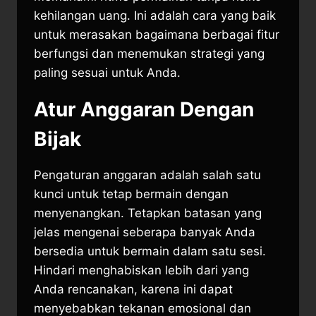
kehilangan uang. Ini adalah cara yang baik
untuk merasakan bagaimana berbagai fitur
berfungsi dan menemukan strategi yang
paling sesuai untuk Anda.
Atur Anggaran Dengan
Bijak
Pengaturan anggaran adalah salah satu
kunci untuk tetap bermain dengan
menyenangkan. Tetapkan batasan yang
jelas mengenai seberapa banyak Anda
bersedia untuk bermain dalam satu sesi.
Hindari menghabiskan lebih dari yang
Anda rencanakan, karena ini dapat
menyebabkan tekanan emosional dan