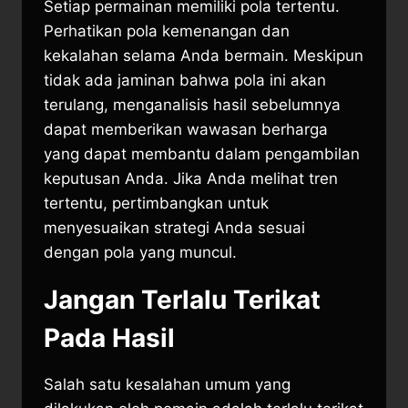
Setiap permainan memiliki pola tertentu.
Perhatikan pola kemenangan dan
kekalahan selama Anda bermain. Meskipun
tidak ada jaminan bahwa pola ini akan
terulang, menganalisis hasil sebelumnya
dapat memberikan wawasan berharga
yang dapat membantu dalam pengambilan
keputusan Anda. Jika Anda melihat tren
tertentu, pertimbangkan untuk
menyesuaikan strategi Anda sesuai
dengan pola yang muncul.
Jangan Terlalu Terikat
Pada Hasil
Salah satu kesalahan umum yang