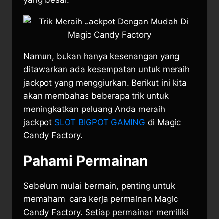
Namun, bukan hanya kesenangan yang
ditawarkan ada kesempatan untuk meraih
jackpot yang menggiurkan. Berikut ini kita
akan membahas beberapa trik untuk
meningkatkan peluang Anda meraih
jackpot
SLOT BIGPOT GAMING
di Magic
Candy Factory.
Pahami Permainan
Sebelum mulai bermain, penting untuk
memahami cara kerja permainan Magic
Candy Factory. Setiap permainan memiliki