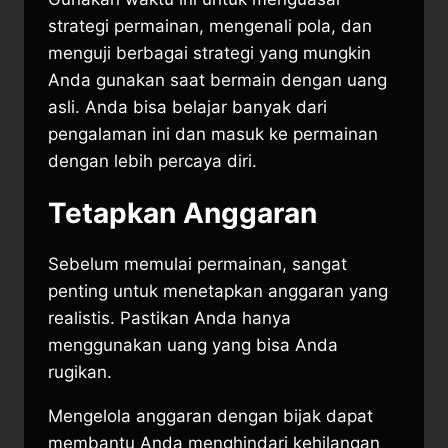
strategi permainan, mengenali pola, dan
menguji berbagai strategi yang mungkin
Anda gunakan saat bermain dengan uang
asli. Anda bisa belajar banyak dari
pengalaman ini dan masuk ke permainan
dengan lebih percaya diri.
Tetapkan Anggaran
Sebelum memulai permainan, sangat
penting untuk menetapkan anggaran yang
realistis. Pastikan Anda hanya
menggunakan uang yang bisa Anda
rugikan.
Mengelola anggaran dengan bijak dapat
membantu Anda menghindari kehilangan