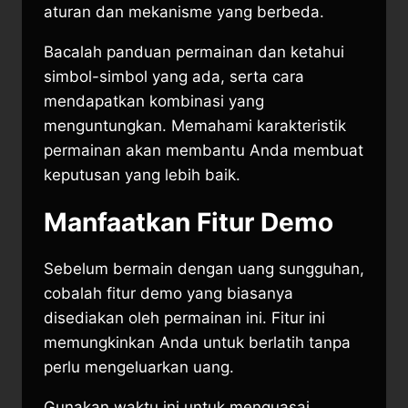
aturan dan mekanisme yang berbeda.
Bacalah panduan permainan dan ketahui
simbol-simbol yang ada, serta cara
mendapatkan kombinasi yang
menguntungkan. Memahami karakteristik
permainan akan membantu Anda membuat
keputusan yang lebih baik.
Manfaatkan Fitur Demo
Sebelum bermain dengan uang sungguhan,
cobalah fitur demo yang biasanya
disediakan oleh permainan ini. Fitur ini
memungkinkan Anda untuk berlatih tanpa
perlu mengeluarkan uang.
Gunakan waktu ini untuk menguasai