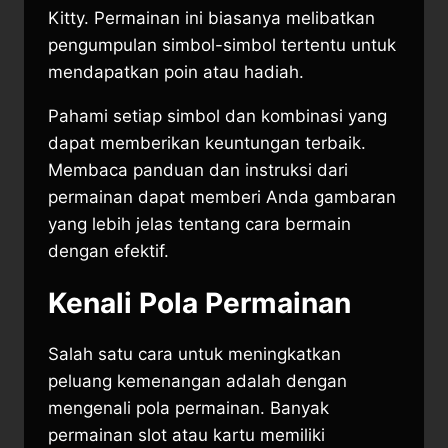
Kitty. Permainan ini biasanya melibatkan
pengumpulan simbol-simbol tertentu untuk
mendapatkan poin atau hadiah.
Pahami setiap simbol dan kombinasi yang
dapat memberikan keuntungan terbaik.
Membaca panduan dan instruksi dari
permainan dapat memberi Anda gambaran
yang lebih jelas tentang cara bermain
dengan efektif.
Kenali Pola Permainan
Salah satu cara untuk meningkatkan
peluang kemenangan adalah dengan
mengenali pola permainan. Banyak
permainan slot atau kartu memiliki