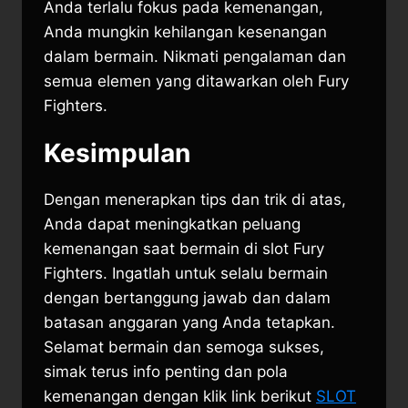
Anda terlalu fokus pada kemenangan,
Anda mungkin kehilangan kesenangan
dalam bermain. Nikmati pengalaman dan
semua elemen yang ditawarkan oleh Fury
Fighters.
Kesimpulan
Dengan menerapkan tips dan trik di atas,
Anda dapat meningkatkan peluang
kemenangan saat bermain di slot Fury
Fighters. Ingatlah untuk selalu bermain
dengan bertanggung jawab dan dalam
batasan anggaran yang Anda tetapkan.
Selamat bermain dan semoga sukses,
simak terus info penting dan pola
kemenangan dengan klik link berikut
SLOT