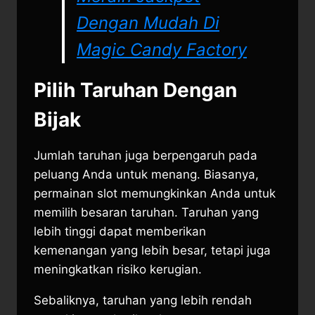
Dengan Mudah Di
Magic Candy Factory
Pilih Taruhan Dengan
Bijak
Jumlah taruhan juga berpengaruh pada
peluang Anda untuk menang. Biasanya,
permainan slot memungkinkan Anda untuk
memilih besaran taruhan. Taruhan yang
lebih tinggi dapat memberikan
kemenangan yang lebih besar, tetapi juga
meningkatkan risiko kerugian.
Sebaliknya, taruhan yang lebih rendah