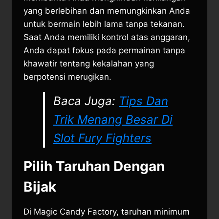
yang berlebihan dan memungkinkan Anda
untuk bermain lebih lama tanpa tekanan.
Saat Anda memiliki kontrol atas anggaran,
Anda dapat fokus pada permainan tanpa
khawatir tentang kekalahan yang
berpotensi merugikan.
Baca Juga:
Tips Dan
Trik Menang Besar Di
Slot Fury Fighters
Pilih Taruhan Dengan
Bijak
Di Magic Candy Factory, taruhan minimum