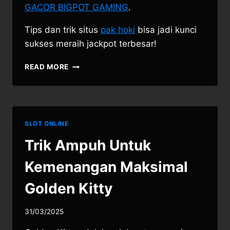
GACOR BIGPOT GAMING
.
Tips dan trik situs
pak hoki
bisa jadi kunci
sukses meraih jackpot terbesar!
TIPS
READ MORE
DAN
TRIK
MENANG
BESAR
DI
SLOT ONLINE
SLOT
FURY
Trik Ampuh Untuk
FIGHTERS
Kemenangan Maksimal
Golden Kitty
31/03/2025