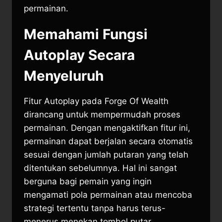
permainan.
Memahami Fungsi
Autoplay Secara
Menyeluruh
Fitur Autoplay pada Forge Of Wealth
dirancang untuk mempermudah proses
permainan. Dengan mengaktifkan fitur ini,
permainan dapat berjalan secara otomatis
sesuai dengan jumlah putaran yang telah
ditentukan sebelumnya. Hal ini sangat
berguna bagi pemain yang ingin
mengamati pola permainan atau mencoba
strategi tertentu tanpa harus terus-
menerus menekan tombol putar.