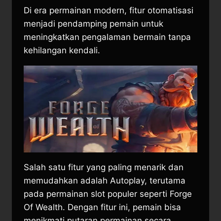
Di era permainan modern, fitur otomatisasi
menjadi pendamping pemain untuk
meningkatkan pengalaman bermain tanpa
kehilangan kendali.
Salah satu fitur yang paling menarik dan
memudahkan adalah Autoplay, terutama
pada permainan slot populer seperti Forge
Of Wealth. Dengan fitur ini, pemain bisa
menikmati putaran permainan secara