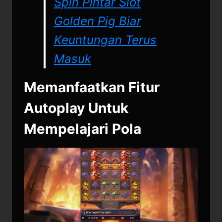
Spin Pintar Slot
Golden Pig Biar
Keuntungan Terus
Masuk
Memanfaatkan Fitur
Autoplay Untuk
Mempelajari Pola