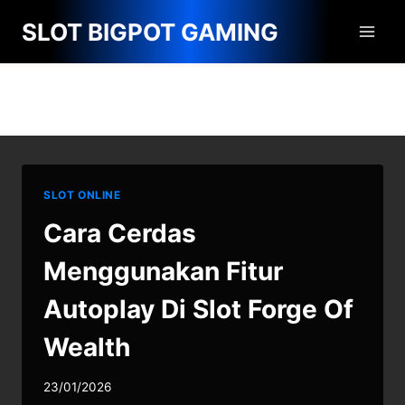
Skip
SLOT BIGPOT GAMING
to
content
Slot Forge Of Wealth
SLOT ONLINE
Cara Cerdas
Menggunakan Fitur
Autoplay Di Slot Forge Of
Wealth
23/01/2026