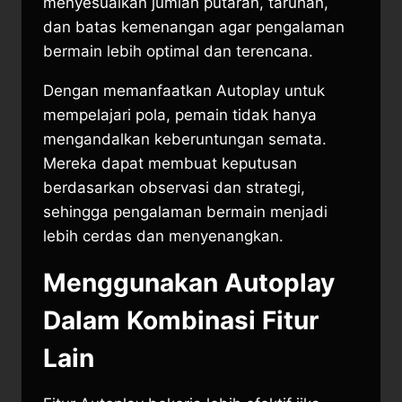
menyesuaikan jumlah putaran, taruhan,
dan batas kemenangan agar pengalaman
bermain lebih optimal dan terencana.
Dengan memanfaatkan Autoplay untuk
mempelajari pola, pemain tidak hanya
mengandalkan keberuntungan semata.
Mereka dapat membuat keputusan
berdasarkan observasi dan strategi,
sehingga pengalaman bermain menjadi
lebih cerdas dan menyenangkan.
Menggunakan Autoplay
Dalam Kombinasi Fitur
Lain