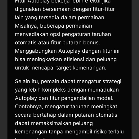
Fitur Autoplay bekerja lebih efektif jika
digunakan bersamaan dengan fitur-fitur
lain yang tersedia dalam permainan.
Misalnya, beberapa permainan
menyediakan opsi pengaturan taruhan
otomatis atau fitur putaran bonus.
Menggabungkan Autoplay dengan fitur ini
bisa meningkatkan efisiensi dan peluang
untuk mencapai target kemenangan.
Selain itu, pemain dapat mengatur strategi
yang lebih kompleks dengan memadukan
Autoplay dan fitur pengendalian modal.
Contohnya, mengatur taruhan meningkat
secara bertahap dalam putaran otomatis
dapat memaksimalkan peluang
kemenangan tanpa mengambil risiko terlalu