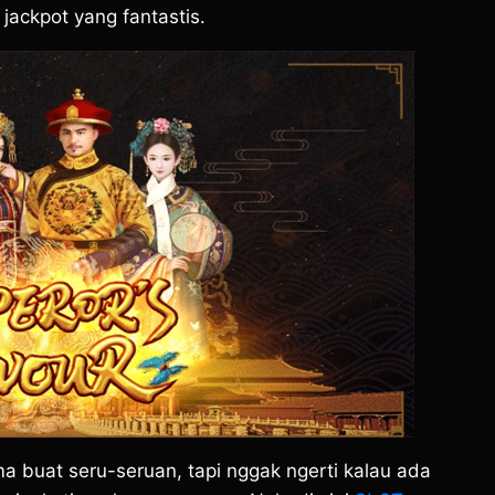
ckpot yang fantastis.
a buat seru-seruan, tapi nggak ngerti kalau ada