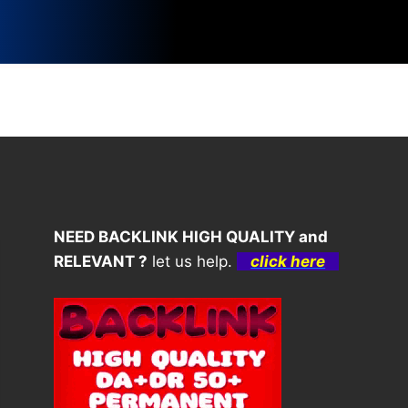
NEED BACKLINK HIGH QUALITY and
RELEVANT ?
let us help.
click here