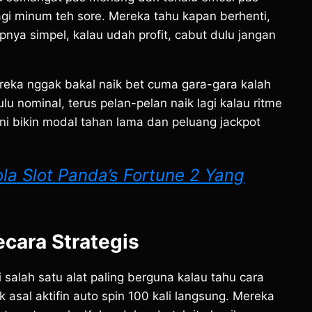
lagi minum teh sore. Mereka tahu kapan berhenti,
pnya simpel, kalau udah profit, cabut dulu jangan
ereka nggak bakal naik bet cuma gara-gara kalah
lu nominal, terus pelan-pelan naik lagi kalau ritme
ni bikin modal tahan lama dan peluang jackpot
ola Slot Panda’s Fortune 2 Yang
ecara Strategis
i salah satu alat paling berguna kalau tahu cara
asal aktifin auto spin 100 kali langsung. Mereka