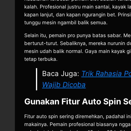
kalah. Profesional justru main santai, kayak 
kapan lanjut, dan kapan ngurangin bet. Prinsi
tunggu mesin ngambil balik semua.
Selain itu, pemain pro punya batas sabar. M
berturut-turut. Sebaliknya, mereka nurunin du
mesin udah balik normal. Gaya main kayak gi
tetap terbuka.
Baca Juga:
Trik Rahasia P
Wajib Dicoba
Gunakan Fitur Auto Spin S
Fitur auto spin sering diremehkan, padahal in
makainya. Pemain profesional biasanya nggak 