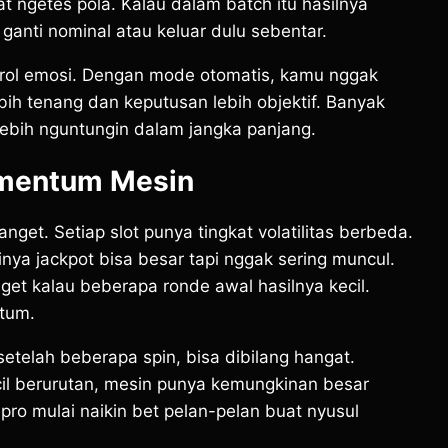
at ngetes pola. Kalau dalam batch itu hasilnya
 ganti nominal atau keluar dulu sebentar.
ntrol emosi. Dengan mode otomatis, kamu nggak
lebih tenang dan keputusan lebih objektif. Banyak
 lebih nguntungin dalam jangka panjang.
omentum Mesin
anget. Setiap slot punya tingkat volatilitas berbeda.
nya jackpot bisa besar tapi nggak sering muncul.
aget kalau beberapa ronde awal hasilnya kecil.
tum.
telah beberapa spin, bisa dibilang hangat.
il berurutan, mesin punya kemungkinan besar
n pro mulai naikin bet pelan-pelan buat nyusul