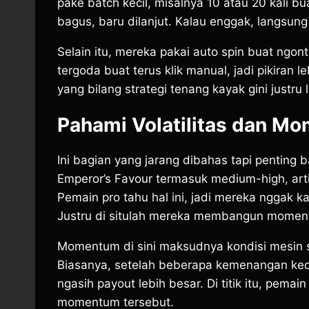
pake batch kecil, misalnya 10 atau 20 kali bu
bagus, baru dilanjut. Kalau enggak, langsung
Selain itu, mereka pakai auto spin buat ngo
tergoda buat terus klik manual, jadi pikiran 
yang bilang strategi tenang kayak gini justru
Pahami Volatilitas dan M
Ini bagian yang jarang dibahas tapi penting b
Emperor’s Favour termasuk medium-high, arti
Pemain pro tahu hal ini, jadi mereka nggak k
Justru di situlah mereka membangun momen
Momentum di sini maksudnya kondisi mesin se
Biasanya, setelah beberapa kemenangan kec
ngasih payout lebih besar. Di titik itu, pemai
momentum tersebut.