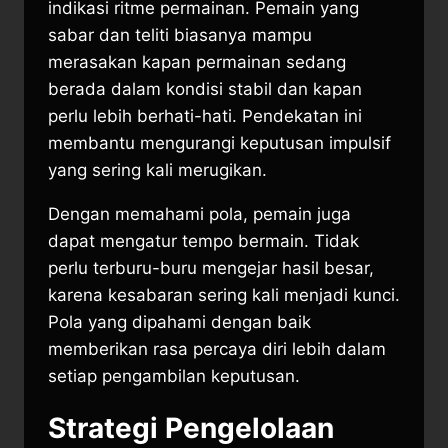
indikasi ritme permainan. Pemain yang
sabar dan teliti biasanya mampu
merasakan kapan permainan sedang
berada dalam kondisi stabil dan kapan
perlu lebih berhati-hati. Pendekatan ini
membantu mengurangi keputusan impulsif
yang sering kali merugikan.
Dengan memahami pola, pemain juga
dapat mengatur tempo bermain. Tidak
perlu terburu-buru mengejar hasil besar,
karena kesabaran sering kali menjadi kunci.
Pola yang dipahami dengan baik
memberikan rasa percaya diri lebih dalam
setiap pengambilan keputusan.
Strategi Pengelolaan