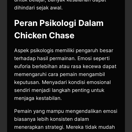
dihindari sejak awal.
Peran Psikologi Dalam
Chicken Chase
Aspek psikologis memiliki pengaruh besar
terhadap hasil permainan. Emosi seperti
euforia berlebihan atau rasa kecewa dapat
memengaruhi cara pemain mengambil
keputusan. Menyadari kondisi emosional
sendiri menjadi langkah penting untuk
menjaga kestabilan.
Pemain yang mampu mengendalikan emosi
biasanya lebih konsisten dalam
menerapkan strategi. Mereka tidak mudah