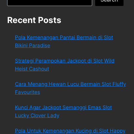
Recent Posts
Pola Kemenangan Pantai Bermain di Slot
Bikini Paradise
Strategi Perampokan Jackpot di Slot Wild
Heist Cashout
Cara Menang Hewan Lucu Bermain Slot Fluffy
Favourites
Kunci Agar Jackpot Semanggi Emas Slot
Lucky Clover Lady
Pola Untuk Kemenangan Kucing di Slot Happy