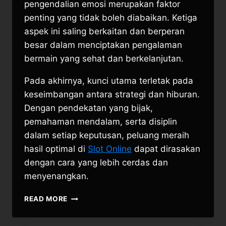
pengendalian emosi merupakan faktor
penting yang tidak boleh diabaikan. Ketiga
aspek ini saling berkaitan dan berperan
besar dalam menciptakan pengalaman
bermain yang sehat dan berkelanjutan.
Pada akhirnya, kunci utama terletak pada
keseimbangan antara strategi dan hiburan.
Dengan pendekatan yang bijak,
pemahaman mendalam, serta disiplin
dalam setiap keputusan, peluang meraih
hasil optimal di
Slot Online
dapat dirasakan
dengan cara yang lebih cerdas dan
menyenangkan.
STRATEGI
READ MORE
AMPUH
MENANG