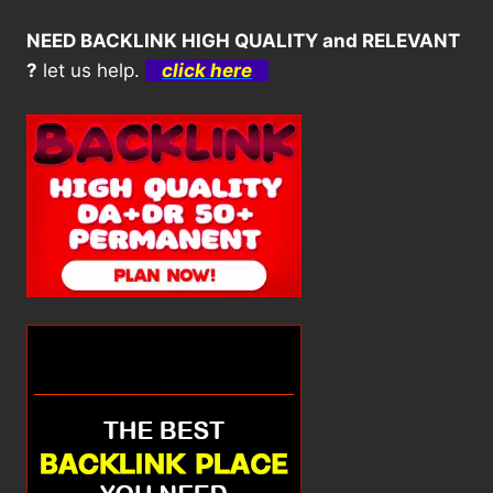
BESAR
SLOT
NEED BACKLINK HIGH QUALITY and RELEVANT
CHICKEN
?
let us help.
click here
CHASE