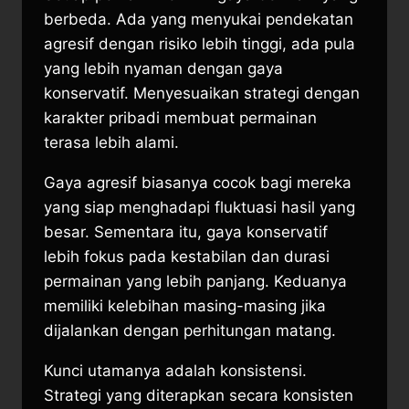
berbeda. Ada yang menyukai pendekatan
agresif dengan risiko lebih tinggi, ada pula
yang lebih nyaman dengan gaya
konservatif. Menyesuaikan strategi dengan
karakter pribadi membuat permainan
terasa lebih alami.
Gaya agresif biasanya cocok bagi mereka
yang siap menghadapi fluktuasi hasil yang
besar. Sementara itu, gaya konservatif
lebih fokus pada kestabilan dan durasi
permainan yang lebih panjang. Keduanya
memiliki kelebihan masing-masing jika
dijalankan dengan perhitungan matang.
Kunci utamanya adalah konsistensi.
Strategi yang diterapkan secara konsisten