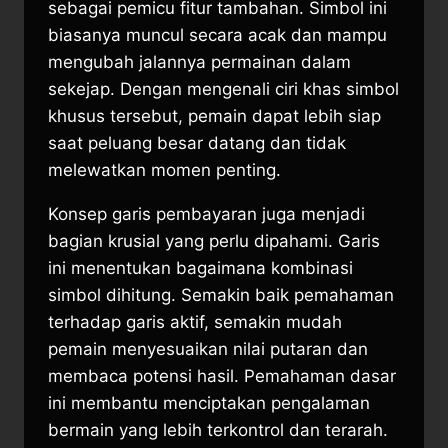
sebagai pemicu fitur tambahan. Simbol ini
biasanya muncul secara acak dan mampu
mengubah jalannya permainan dalam
sekejap. Dengan mengenali ciri khas simbol
khusus tersebut, pemain dapat lebih siap
saat peluang besar datang dan tidak
melewatkan momen penting.
Konsep garis pembayaran juga menjadi
bagian krusial yang perlu dipahami. Garis
ini menentukan bagaimana kombinasi
simbol dihitung. Semakin baik pemahaman
terhadap garis aktif, semakin mudah
pemain menyesuaikan nilai putaran dan
membaca potensi hasil. Pemahaman dasar
ini membantu menciptakan pengalaman
bermain yang lebih terkontrol dan terarah.