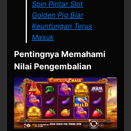
Spin Pintar Slot
Golden Pig Biar
Keuntungan Terus
Masuk
Pentingnya Memahami
Nilai Pengembalian