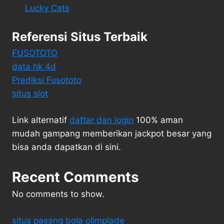
Lucky Cats
Referensi Situs Terbaik
FUSOTOTO
data hk 4d
Prediksi Fusototo
situs slot
Link alternatif
daftar dan login
100% aman
mudah gampang memberikan jackpot besar yang
bisa anda dapatkan di sini.
Recent Comments
No comments to show.
situs pasang bola olimpiade