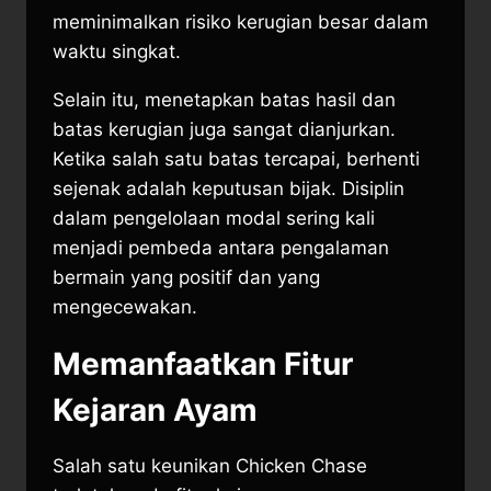
meminimalkan risiko kerugian besar dalam
waktu singkat.
Selain itu, menetapkan batas hasil dan
batas kerugian juga sangat dianjurkan.
Ketika salah satu batas tercapai, berhenti
sejenak adalah keputusan bijak. Disiplin
dalam pengelolaan modal sering kali
menjadi pembeda antara pengalaman
bermain yang positif dan yang
mengecewakan.
Memanfaatkan Fitur
Kejaran Ayam
Salah satu keunikan Chicken Chase