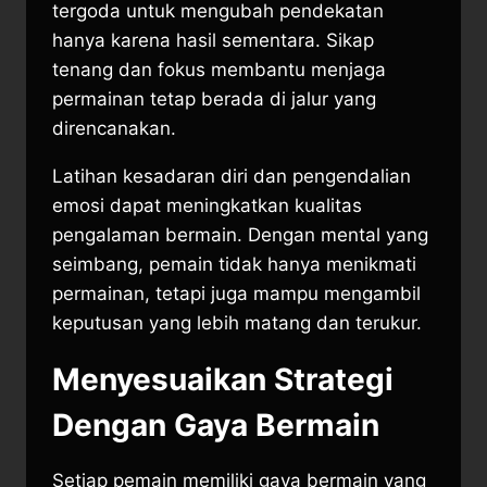
tergoda untuk mengubah pendekatan
hanya karena hasil sementara. Sikap
tenang dan fokus membantu menjaga
permainan tetap berada di jalur yang
direncanakan.
Latihan kesadaran diri dan pengendalian
emosi dapat meningkatkan kualitas
pengalaman bermain. Dengan mental yang
seimbang, pemain tidak hanya menikmati
permainan, tetapi juga mampu mengambil
keputusan yang lebih matang dan terukur.
Menyesuaikan Strategi
Dengan Gaya Bermain
Setiap pemain memiliki gaya bermain yang