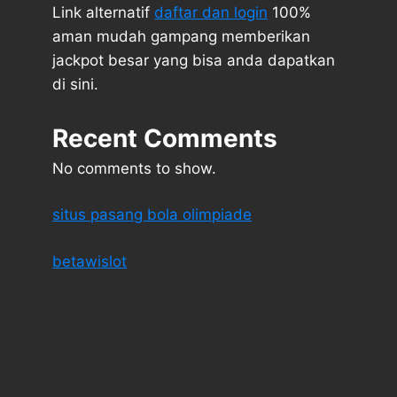
Link alternatif
daftar dan login
100%
aman mudah gampang memberikan
jackpot besar yang bisa anda dapatkan
di sini.
Recent Comments
No comments to show.
situs pasang bola olimpiade
betawislot