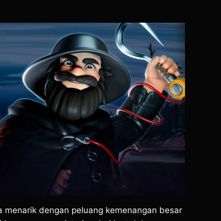
a menarik dengan peluang kemenangan besar