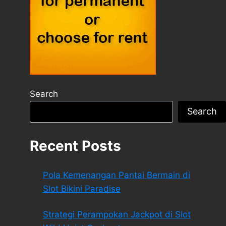
Search
Search
Recent Posts
Pola Kemenangan Pantai Bermain di
Slot Bikini Paradise
Strategi Perampokan Jackpot di Slot