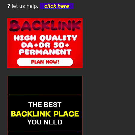
9
?
let us help.
click here
MASKS
OF
FIRE