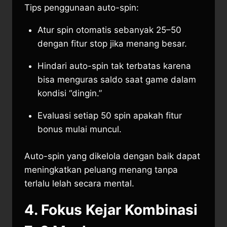
Tips penggunaan auto-spin:
Atur spin otomatis sebanyak 25–50
dengan fitur stop jika menang besar.
Hindari auto-spin tak terbatas karena
bisa menguras saldo saat game dalam
kondisi “dingin.”
Evaluasi setiap 50 spin apakah fitur
bonus mulai muncul.
Auto-spin yang dikelola dengan baik dapat
meningkatkan peluang menang tanpa
terlalu lelah secara mental.
4. Fokus Kejar Kombinasi