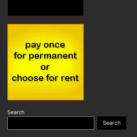
Search
Search