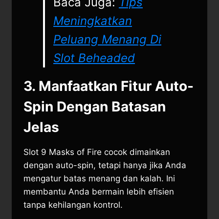
Baca Juga:
Tips
Meningkatkan
Peluang Menang Di
Slot Beheaded
3. Manfaatkan Fitur Auto-
Spin Dengan Batasan
Jelas
Slot 9 Masks of Fire cocok dimainkan
dengan auto-spin, tetapi hanya jika Anda
mengatur batas menang dan kalah. Ini
membantu Anda bermain lebih efisien
tanpa kehilangan kontrol.