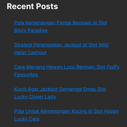
Recent Posts
Pola Kemenangan Pantai Bermain di Slot
Bikini Paradise
Strategi Perampokan Jackpot di Slot Wild
Heist Cashout
Cara Menang Hewan Lucu Bermain Slot Fluffy
Favourites
Kunci Agar Jackpot Semanggi Emas Slot
Lucky Clover Lady
Pola Untuk Kemenangan Kucing di Slot Happy
Lucky Cats