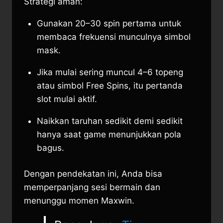
Strategi aman:
Gunakan 20–30 spin pertama untuk
membaca frekuensi munculnya simbol
mask.
Jika mulai sering muncul 4–6 topeng
atau simbol Free Spins, itu pertanda
slot mulai aktif.
Naikkan taruhan sedikit demi sedikit
hanya saat game menunjukkan pola
bagus.
Dengan pendekatan ini, Anda bisa
memperpanjang sesi bermain dan
menunggu momen Maxwin.