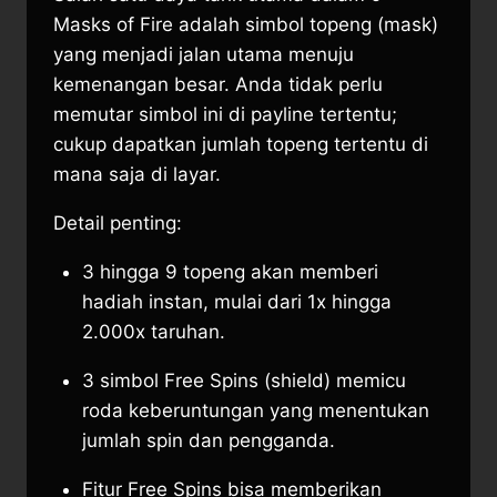
Masks of Fire adalah simbol topeng (mask)
yang menjadi jalan utama menuju
kemenangan besar. Anda tidak perlu
memutar simbol ini di payline tertentu;
cukup dapatkan jumlah topeng tertentu di
mana saja di layar.
Detail penting:
3 hingga 9 topeng akan memberi
hadiah instan, mulai dari 1x hingga
2.000x taruhan.
3 simbol Free Spins (shield) memicu
roda keberuntungan yang menentukan
jumlah spin dan pengganda.
Fitur Free Spins bisa memberikan