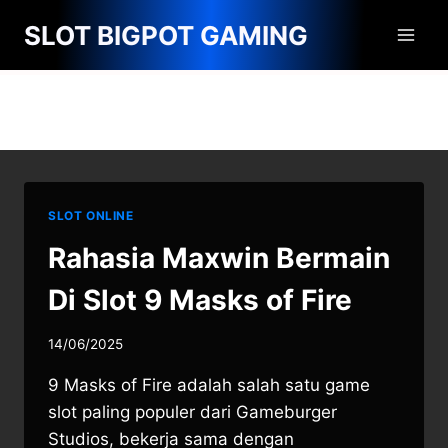
Skip
SLOT BIGPOT GAMING
to
content
Slot 9 Masks of Fire
SLOT ONLINE
Rahasia Maxwin Bermain
Di Slot 9 Masks of Fire
14/06/2025
9 Masks of Fire adalah salah satu game
slot paling populer dari Gameburger
Studios, bekerja sama dengan