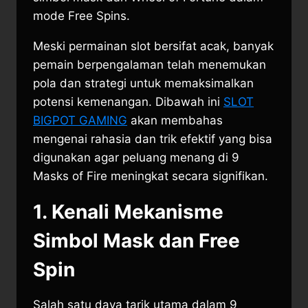
mode Free Spins.
Meski permainan slot bersifat acak, banyak
pemain berpengalaman telah menemukan
pola dan strategi untuk memaksimalkan
potensi kemenangan. Dibawah ini
SLOT
BIGPOT GAMING
akan membahas
mengenai rahasia dan trik efektif yang bisa
digunakan agar peluang menang di 9
Masks of Fire meningkat secara signifikan.
1. Kenali Mekanisme
Simbol Mask dan Free
Spin
Salah satu daya tarik utama dalam 9