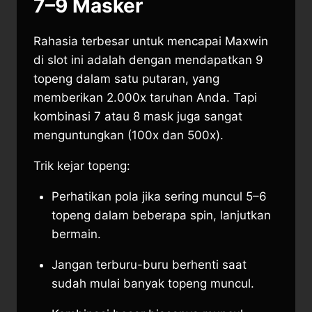
7–9 Masker
Rahasia terbesar untuk mencapai Maxwin
di slot ini adalah dengan mendapatkan 9
topeng dalam satu putaran, yang
memberikan 2.000x taruhan Anda. Tapi
kombinasi 7 atau 8 mask juga sangat
menguntungkan (100x dan 500x).
Trik kejar topeng:
Perhatikan pola jika sering muncul 5–6
topeng dalam beberapa spin, lanjutkan
bermain.
Jangan terburu-buru berhenti saat
sudah mulai banyak topeng muncul.