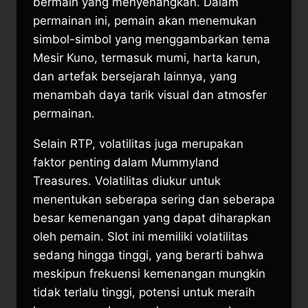
bermain yang menyenangkan. Dalam
permainan ini, pemain akan menemukan
simbol-simbol yang menggambarkan tema
Mesir Kuno, termasuk mumi, harta karun,
dan artefak bersejarah lainnya, yang
menambah daya tarik visual dan atmosfer
permainan.
Selain RTP, volatilitas juga merupakan
faktor penting dalam Mummyland
Treasures. Volatilitas diukur untuk
menentukan seberapa sering dan seberapa
besar kemenangan yang dapat diharapkan
oleh pemain. Slot ini memiliki volatilitas
sedang hingga tinggi, yang berarti bahwa
meskipun frekuensi kemenangan mungkin
tidak terlalu tinggi, potensi untuk meraih