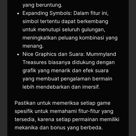
yang beruntung.
Expanding Symbols: Dalam fitur ini,
simbol tertentu dapat berkembang
untuk menutupi seluruh gulungan,
meningkatkan peluang kombinasi yang
menang.
Nice Graphics dan Suara: Mummyland
Treasures biasanya didukung dengan
grafik yang menarik dan efek suara
yang membuat pengalaman bermain
lebih mendebarkan dan imersif.
Pastikan untuk memeriksa setiap game
spesifik untuk memahami fitur-fitur yang
tersedia, karena setiap permainan memiliki
mekanika dan bonus yang berbeda.