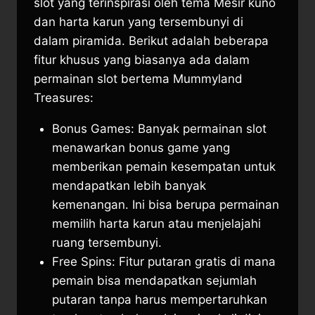
slot yang terinspirasi oleh tema Mesir kuno
dan harta karun yang tersembunyi di
dalam piramida. Berikut adalah beberapa
fitur khusus yang biasanya ada dalam
permainan slot bertema Mummyland
Treasures:
Bonus Games: Banyak permainan slot
menawarkan bonus game yang
memberikan pemain kesempatan untuk
mendapatkan lebih banyak
kemenangan. Ini bisa berupa permainan
memilih harta karun atau menjelajahi
ruang tersembunyi.
Free Spins: Fitur putaran gratis di mana
pemain bisa mendapatkan sejumlah
putaran tanpa harus mempertaruhkan