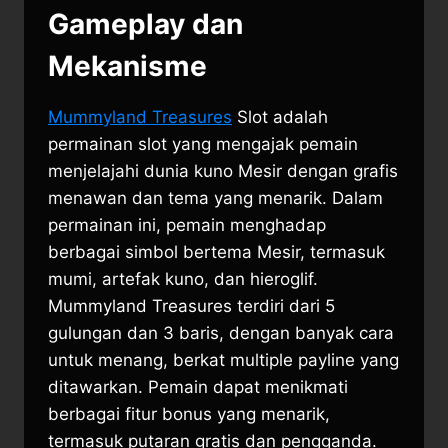
Gameplay dan
Mekanisme
Mummyland Treasures
Slot adalah
permainan slot yang mengajak pemain
menjelajahi dunia kuno Mesir dengan grafis
menawan dan tema yang menarik. Dalam
permainan ini, pemain menghadap
berbagai simbol bertema Mesir, termasuk
mumi, artefak kuno, dan hieroglif.
Mummyland Treasures terdiri dari 5
gulungan dan 3 baris, dengan banyak cara
untuk menang, berkat multiple payline yang
ditawarkan. Pemain dapat menikmati
berbagai fitur bonus yang menarik,
termasuk putaran gratis dan pengganda.