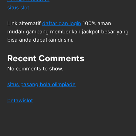
situs slot
Link alternatif
daftar dan login
100% aman
mudah gampang memberikan jackpot besar yang
bisa anda dapatkan di sini.
Recent Comments
No comments to show.
situs pasang bola olimpiade
betawislot