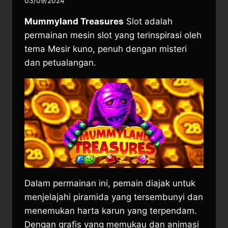
03/09/2024
Mummyland Treasures
Slot adalah
permainan mesin slot yang terinspirasi oleh
tema Mesir kuno, penuh dengan misteri
dan petualangan.
Dalam permainan ini, pemain diajak untuk
menjelajahi piramida yang tersembunyi dan
menemukan harta karun yang terpendam.
Dengan grafis yang memukau dan animasi