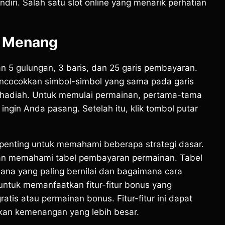
diri. Salah satu slot online yang menarik perhatian
i Menang
n 5 gulungan, 3 baris, dan 25 garis pembayaran.
encocokkan simbol-simbol yang sama pada garis
hadiah. Untuk memulai permainan, pertama-tama
ngin Anda pasang. Setelah itu, klik tombol putar
enting untuk memahami beberapa strategi dasar.
an memahami tabel pembayaran permainan. Tabel
ana yang paling bernilai dan bagaimana cara
n untuk memanfaatkan fitur-fitur bonus yang
atis atau permainan bonus. Fitur-fitur ini dapat
kan kemenangan yang lebih besar.