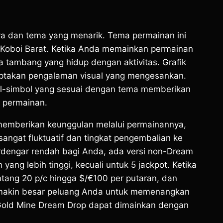
ya dan tema yang menarik. Tema permainan ini
Koboi Barat. Ketika Anda memainkan permainan
a tambang yang hidup dengan aktivitas. Grafik
iptakan pengalaman visual yang mengesankan.
bol-simbol yang sesuai dengan tema memberikan
 permainan.
emberikan keunggulan melalui permainannya,
angat fluktuatif dan tingkat pengembalian ke
rdengar rendah bagi Anda, ada versi non-Dream
ng lebih tinggi, kecuali untuk 5 jackpot. Ketika
ntang 20 p/c hingga $/€100 per putaran, dan
semakin besar peluang Anda untuk memenangkan
 Gold Mine Dream Drop dapat dimainkan dengan