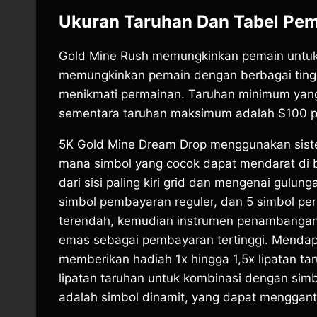
Ukuran Taruhan Dan Tabel P
Gold Mine Rush memungkinkan pemain untuk
memungkinkan pemain dengan berbagai tingk
menikmati permainan. Taruhan minimum yang
sementara taruhan maksimum adalah $100 pe
5K Gold Mine Dream Drop menggunakan sist
mana simbol yang cocok dapat mendarat di b
dari sisi paling kiri grid dan mengenai gulun
simbol pembayaran reguler, dan 5 simbol pe
terendah, kemudian instrumen penambangan, 
emas sebagai pembayaran tertinggi. Mendap
memberikan hadiah 1x hingga 1,5x lipatan ta
lipatan taruhan untuk kombinasi dengan simbol
adalah simbol dinamit, yang dapat mengganti