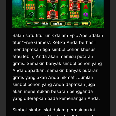
Salah satu fitur unik dalam Epic Ape adalah
fitur “Free Games”. Ketika Anda berhasil
mendapatkan tiga simbol pohon khusus
atau lebih, Anda akan memicu putaran
gratis. Semakin banyak simbol pohon yang
Anda dapatkan, semakin banyak putaran
gratis yang akan Anda nikmati. Jumlah
simbol pohon yang Anda dapatkan juga
akan menentukan besaran pengganda
yang diterapkan pada kemenangan Anda.
Simbol-simbol slot dalam permainan ini