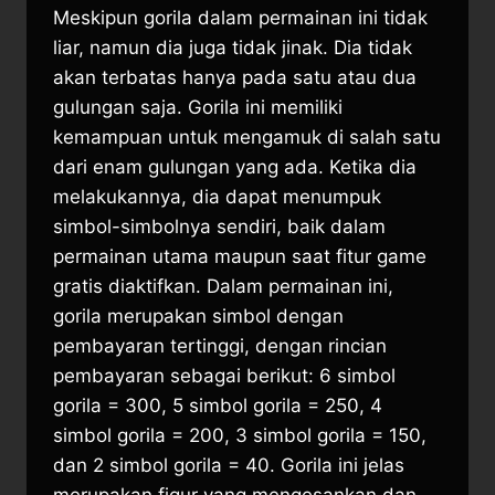
Meskipun gorila dalam permainan ini tidak
liar, namun dia juga tidak jinak. Dia tidak
akan terbatas hanya pada satu atau dua
gulungan saja. Gorila ini memiliki
kemampuan untuk mengamuk di salah satu
dari enam gulungan yang ada. Ketika dia
melakukannya, dia dapat menumpuk
simbol-simbolnya sendiri, baik dalam
permainan utama maupun saat fitur game
gratis diaktifkan. Dalam permainan ini,
gorila merupakan simbol dengan
pembayaran tertinggi, dengan rincian
pembayaran sebagai berikut: 6 simbol
gorila = 300, 5 simbol gorila = 250, 4
simbol gorila = 200, 3 simbol gorila = 150,
dan 2 simbol gorila = 40. Gorila ini jelas