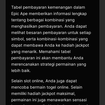
Tabel pembayaran kemenangan dalam
Epic Ape memberikan informasi lengkap
tentang berbagai kombinasi yang
menghasilkan pembayaran. Anda dapat
melihat besaran pembayaran untuk setiap
simbol, serta kombinasi-kombinasi yang
dapat membawa Anda ke hadiah jackpot
yang menarik. Memahami tabel
pembayaran ini akan membantu Anda
merencanakan strategi permainan yang
lebih baik.
Selain slot online, Anda juga dapat
mencoba bermain togel online. Selain
memiliki hadiah jackpot maksimal,
permainan ini juga menawarkan sensasi