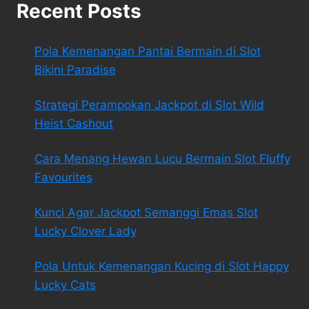
Recent Posts
Pola Kemenangan Pantai Bermain di Slot
Bikini Paradise
Strategi Perampokan Jackpot di Slot Wild
Heist Cashout
Cara Menang Hewan Lucu Bermain Slot Fluffy
Favourites
Kunci Agar Jackpot Semanggi Emas Slot
Lucky Clover Lady
Pola Untuk Kemenangan Kucing di Slot Happy
Lucky Cats