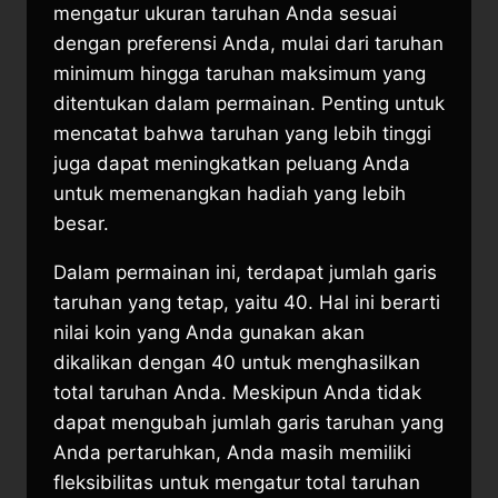
mengatur ukuran taruhan Anda sesuai
dengan preferensi Anda, mulai dari taruhan
minimum hingga taruhan maksimum yang
ditentukan dalam permainan. Penting untuk
mencatat bahwa taruhan yang lebih tinggi
juga dapat meningkatkan peluang Anda
untuk memenangkan hadiah yang lebih
besar.
Dalam permainan ini, terdapat jumlah garis
taruhan yang tetap, yaitu 40. Hal ini berarti
nilai koin yang Anda gunakan akan
dikalikan dengan 40 untuk menghasilkan
total taruhan Anda. Meskipun Anda tidak
dapat mengubah jumlah garis taruhan yang
Anda pertaruhkan, Anda masih memiliki
fleksibilitas untuk mengatur total taruhan